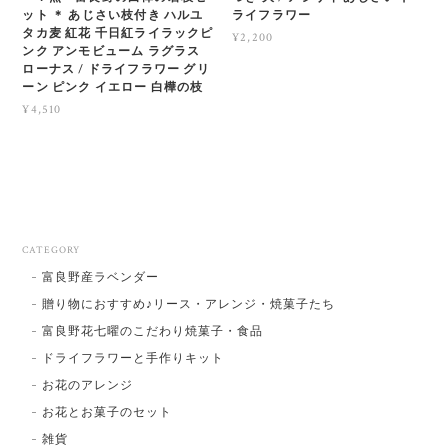
ット ＊ あじさい枝付き ハルユ
ライフラワー
タカ麦 紅花 千日紅ライラックピ
¥2,200
ンク アンモビューム ラグラス
ローナス / ドライフラワー グリ
ーン ピンク イエロー 白樺の枝
¥4,510
CATEGORY
富良野産ラベンダー
贈り物におすすめ♪リース・アレンジ・焼菓子たち
富良野花七曜のこだわり焼菓子・食品
ドライフラワーと手作りキット
お花のアレンジ
お花とお菓子のセット
雑貨