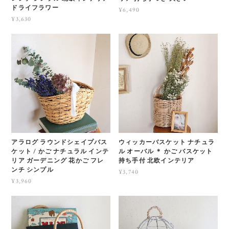
ドライフラワー
¥6,490
¥3,630
アラログ ラウンドシェイプバス
ウィッカーバスケット ナチュラ
ケット / かご ナチュラル インテ
ル オーバル ＊ かご バスケット
リア ガーデニング 花かご フレ
持ち手付 北欧インテリア
ンチ シンプル
¥3,740
¥3,960