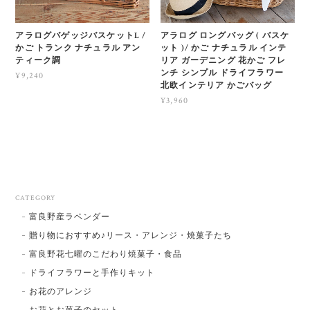
アラログバゲッジバスケットL /
アラログ ロングバッグ ( バスケ
かご トランク ナチュラル アン
ット )/ かご ナチュラル インテ
ティーク調
リア ガーデニング 花かご フレ
ンチ シンプル ドライフラワー
¥9,240
北欧インテリア かごバッグ
¥3,960
CATEGORY
富良野産ラベンダー
贈り物におすすめ♪リース・アレンジ・焼菓子たち
富良野花七曜のこだわり焼菓子・食品
ドライフラワーと手作りキット
お花のアレンジ