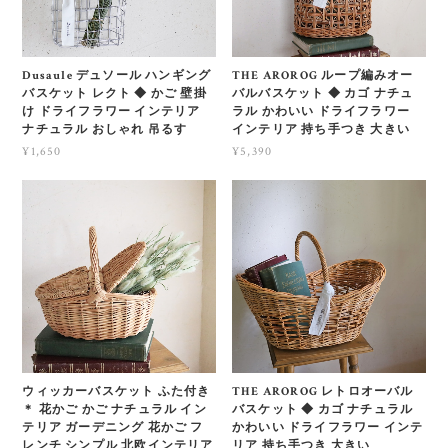
Dusaule デュソール ハンギング
THE AROROG ループ編みオー
バスケット レクト ◆ かご 壁掛
バルバスケット ◆ カゴ ナチュ
け ドライフラワー インテリア
ラル かわいい ドライフラワー
ナチュラル おしゃれ 吊るす
インテリア 持ち手つき 大きい
¥1,650
¥5,390
ウィッカーバスケット ふた付き
THE AROROG レトロオーバル
＊ 花かご かご ナチュラル イン
バスケット ◆ カゴ ナチュラル
テリア ガーデニング 花かご フ
かわいい ドライフラワー インテ
レンチ シンプル 北欧インテリア
リア 持ち手つき 大きい