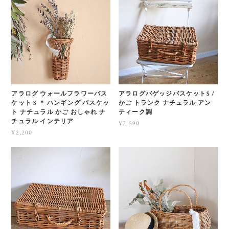
アラログ ウォールフラワーバス
アラログバゲッジバスケットS /
ケット S ＊ ハンギング バスケッ
かご トランク ナチュラル アン
ト ナチュラル かご おしゃれ ナ
ティーク調
チュラル インテリア
¥7,590
¥2,200