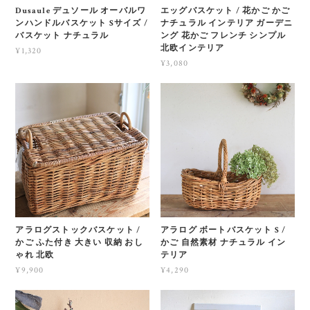
Dusaule デュソール オーバルワ
エッグバスケット / 花かご かご
ンハンドルバスケット Sサイズ /
ナチュラル インテリア ガーデニ
バスケット ナチュラル
ング 花かご フレンチ シンプル
北欧インテリア
¥1,320
¥3,080
アラログストックバスケット /
アラログ ボートバスケット S /
かご ふた付き 大きい 収納 おし
かご 自然素材 ナチュラル イン
ゃれ 北欧
テリア
¥9,900
¥4,290