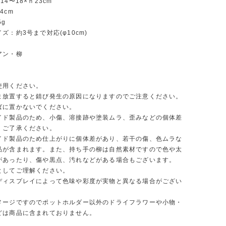
4〜18×ｈ23cm
4cm
5g
ズ：約3号まで対応(φ10cm)
アン・柳
使用ください。
ま放置すると錆び発生の原因になりますのでご注意ください。
ばに置かないでください。
イド製品のため、小傷、溶接跡や塗装ムラ、歪みなどの個体差
。ご了承ください。
イド製品のため仕上がりに個体差があり、若干の傷、色ムラな
品が含まれます。また、持ち手の柳は自然素材ですので色や太
があったり、傷や黒点、汚れなどがある場合もございます。
としてご理解ください。
ディスプレイによって色味や彩度が実物と異なる場合がござい
メージですのでポットホルダー以外のドライフラワーや小物・
どは商品に含まれておりません。