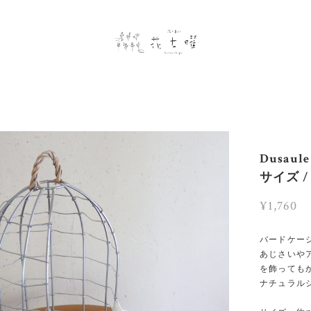
Dusa
サイズ 
¥1,760
バードケー
あじさいや
を飾っても
ナチュラル