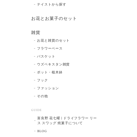
テイストから探す
お花とお菓子のセット
雑貨
お花と雑貨のセット
フラワーベース
バスケット
ウズベキスタン雑貨
ポット・植木鉢
フック
ファッション
その他
GUIDE
富良野 花七曜 | ドライフラワー リー
ス スワッグ 焼菓子について
BLOG