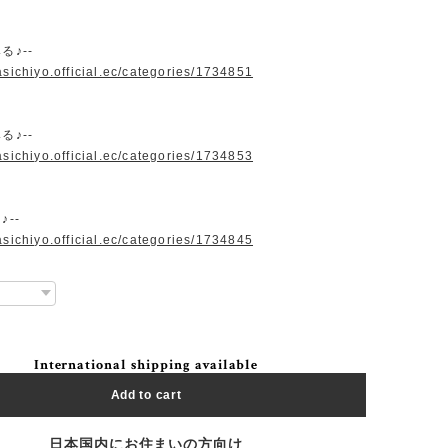
る♪--
asichiyo.official.ec/categories/1734851
る♪--
asichiyo.official.ec/categories/1734853
♪--
asichiyo.official.ec/categories/1734845
International shipping available
Add to cart
日本国内にお住まいの方向け