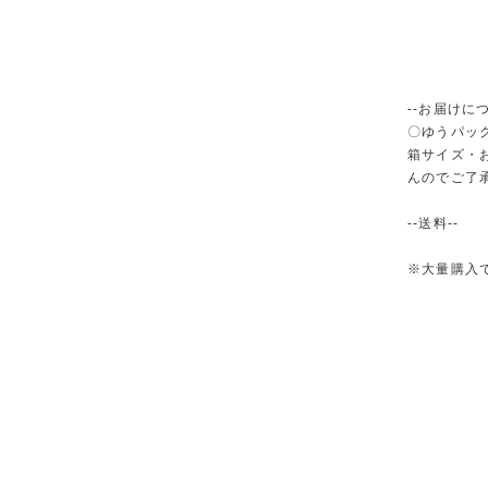
--お届けにつ
〇ゆうパック
箱サイズ・
んのでご了
--送料--
※大量購入