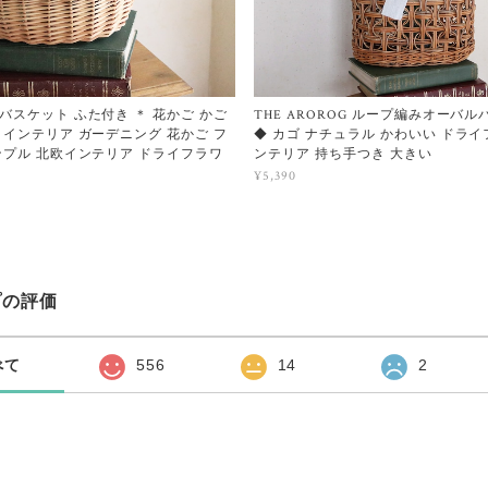
バスケット ふた付き ＊ 花かご かご
THE AROROG ループ編みオーバ
 インテリア ガーデニング 花かご フ
◆ カゴ ナチュラル かわいい ドライ
ンプル 北欧インテリア ドライフラワ
ンテリア 持ち手つき 大きい
¥5,390
プの評価
べて
556
14
2