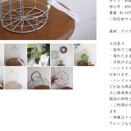
サイズ：約φ1
持ち手：約h
重量: 約 24
〇対応鉢サイ
素材：アイ
※注意※
・室内でご
・濡れたま
・火気のそ
・ハンドメ
があります
・ハンドメ
どがある商
さに個体差
製品の特性
・ご利用の
ます。
・画像はイ
アレンジな