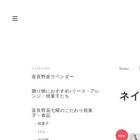
CATEGORY
Home
富良野産ラベンダー
贈り物におすすめ♪リース・アレ
ネ
ンジ・焼菓子たち
富良野花七曜のこだわり焼菓
子・食品
焼菓子
パン
その他