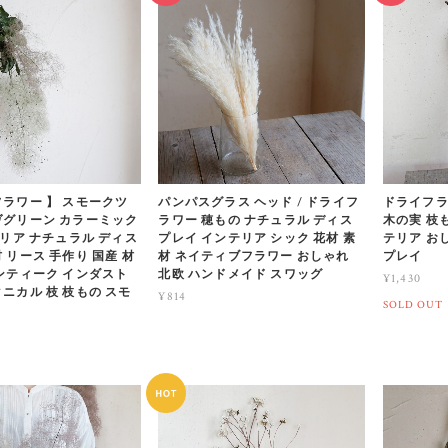
フラワー 】 スモークツ
パンパスグラス ヘッド / ドライフ
ドライフラ
ヴグリーン カラーミック
ラワー 穂もの ナチュラル ディス
木の実 枝
テリア ナチュラル ディス
プレイ インテリア シック 花材 素
テリア お
 リース 手作り 国産 材
材 ネイティブフラワー おしゃれ
プレイ
アンティーク インダスト
北欧 ハンドメイド スワッグ
¥1,430
ニカル 枝 枝もの スモ
¥814
SOLD OUT