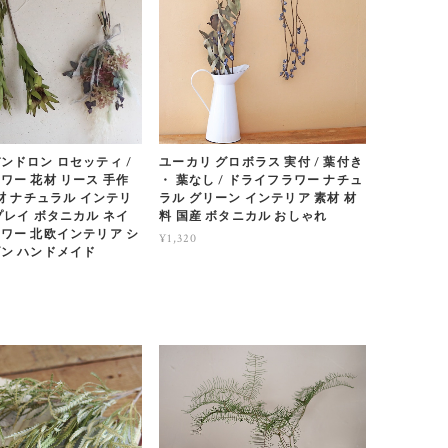
ンドロン ロセッティ /
ユーカリ グロボラス 実付 / 葉付き
ワー 花材 リース 手作
・ 葉なし / ドライフラワー ナチュ
素材 ナチュラル インテリ
ラル グリーン インテリア 素材 材
プレイ ボタニカル ネイ
料 国産 ボタニカル おしゃれ
ワー 北欧インテリア シ
¥1,320
ン ハンドメイド