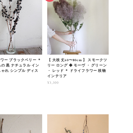
ワー ブラックベリー ＊
【 大枝 丈60〜80cm 】 スモークツ
もの 黒 ナチュラル イン
リー ロング ◆ モーヴ ・ グリーン
しゃれ シンプル ディス
・ レッド ＊ ドライフラワー 枝物
インテリア
¥3,300