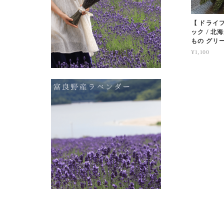
【 ドライ
ック / 
もの グリ
¥1,100