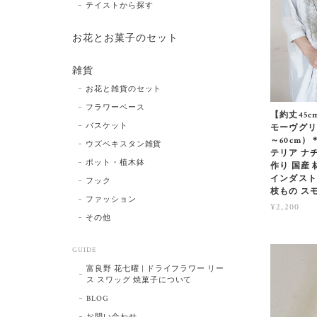
テイストから探す
お花とお菓子のセット
雑貨
お花と雑貨のセット
フラワーベース
【約丈45
バスケット
モーヴグリー
～60cm）
ウズベキスタン雑貨
テリア ナチ
ポット・植木鉢
作り 国産 
インダスト
フック
枝もの ス
ファッション
¥2,200
その他
GUIDE
富良野 花七曜 | ドライフラワー リー
ス スワッグ 焼菓子について
BLOG
お問い合わせ