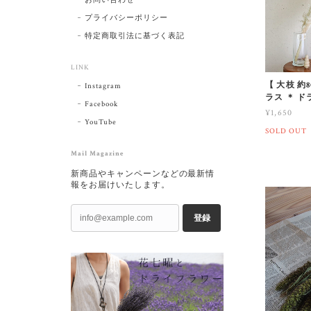
プライバシーポリシー
特定商取引法に基づく表記
LINK
【 大枝 約
Instagram
ラス ＊ 
Facebook
¥1,650
YouTube
SOLD OUT
Mail Magazine
新商品やキャンペーンなどの最新情
報をお届けいたします。
登録