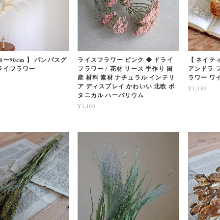
80〜90cm 】 パンパスグ
ライスフラワー ピンク ◆ ドライ
【 ネイテ
ドライフラワー
フラワー / 花材 リース 手作り 国
アンドラ 
産 材料 素材 ナチュラル インテリ
ラワー ワ
ア ディスプレイ かわいい 北欧 ボ
¥1,485
タニカル ハーバリウム
¥1,100