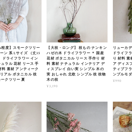
cm程度】スモークツリー
【大枝・ロング】 枝もの ナンキン
リューカデ
ン 系 Lサイズ （丈35
ハゼの木 ドライフラワー ＊ 国産
ドライフラ
＊ ドライフラワー イン
花材 ボタニカル リース 手作り 材
り 材料 
ュラル 花材 リース 手
料 素材 ナチュラル インテリア デ
ア ディス
材料 素材 アンティーク
ィスプレイ 白い実 シンプル 木の
ティブフラ
リアル ボタニカル 枝
実 おしゃれ 北欧 シンプル 枝 枝物
ンプルモダ
モークツリー 夏
木の枝
¥990
¥3,190