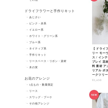
ドライフラワーと手作りキット
あじさい
ピンク・赤系
イエロー系
ホワイト・グリーン系
ブルー系
ネイティブ系
【 ドライ
リー モー
手作りキット
ス / イン
リースベース・リボン・資材
プレイ 花材
料 素材 
木の実
リアル ボタ
ークツリー
お花のアレンジ
¥1,650
1点もの・数量限定
リース
スワッグ・ブーケ
その他アレンジ