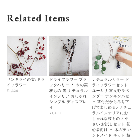
Related Items
サンキライの実/ドラ
ドライフラワー ブラ
ナチュラルカラー ド
イフラワー
ックベリー ＊ 木の実
ライフラワーセット
枝もの 黒 ナチュラル
ユーカリ 富良野ラベ
¥1,320
インテリア おしゃれ
ンダー ナンキンハゼ
シンプル ディスプレ
＊ 茎付だから吊り下
イ
げて楽しめる♪ ナチュ
ラルインテリアにお
¥1,430
しゃれな枝もの ♪ 小
さい お試しセット 初
心者向け ＊ 木の実 ハ
ンドメイド キット 枝