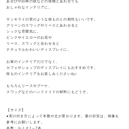
あせびや白樺の枝などの枝物とあわせても
おしゃれなインテリアに。
サンキライの実のような枝ものとの相性もいいです。
グリーンのスワッグやリースとあわせると
シックな雰囲気に。
ピンクやイエローのお花や
リース、スワッグと合わせると
ナチュラルかわいいディスプレイに。
お家のインテリアだけでなく、
カフェやショップのディスプレイにもおすすめです。
枝ものインテリアをお楽しみくださいね♪
もちろんリースやブーケ、
スワッグなどのハンドメイドの材料にもどうぞ。
【サイズ】
●実の付き方によって本数や丈が変わります。量の目安は、画像を
参考にお願いします。
本数：およそ1～7本