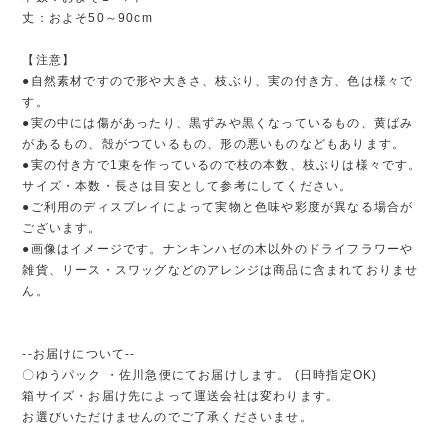
丈：およそ50～90cm
【注意】
●自然素材ですので形や大きさ、枝ぶり、実の付き方、色は様々で
す。
●実の中には傷があったり、黒ずみや黒くなっているもの、黄ばみ
があるもの、殻がつているもの、形の悪いものなどもあります。
●実の付き方で1束を作っているので枝の本数、枝ぶりは様々です。
サイズ・本数・長さは目安として参考にしてください。
●ご利用のディスプレイによって実物と色味や彩度が異なる場合が
ございます。
●画像はイメージです。ナンキンハゼの木以外のドライフラワーや
雑貨、リース・スワッグなどのアレンジは商品に含まれておりませ
ん。
--お届けについて--
〇ゆうパック ・佐川急便にてお届けします。 (日時指定OK)
箱サイズ・お届け先によって運送会社は変わります。
お選びいただけませんのでご了承くださいませ。