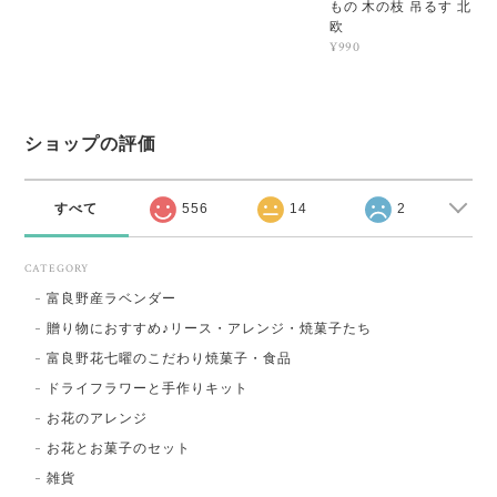
もの 木の枝 吊るす 北
欧
¥990
ショップの評価
すべて
556
14
2
CATEGORY
富良野産ラベンダー
贈り物におすすめ♪リース・アレンジ・焼菓子たち
富良野花七曜のこだわり焼菓子・食品
ドライフラワーと手作りキット
お花のアレンジ
お花とお菓子のセット
雑貨