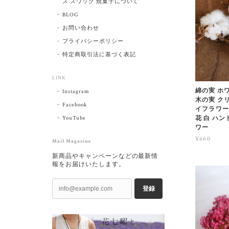
ス スワッグ 焼菓子について
BLOG
お問い合わせ
プライバシーポリシー
特定商取引法に基づく表記
LINK
綿の実 ホワ
Instagram
木の実 クリ
Facebook
イフラワー 
YouTube
花 白 ハ
ワー
¥660
Mail Magazine
新商品やキャンペーンなどの最新情
報をお届けいたします。
登録