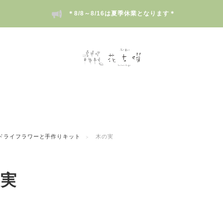
＊8/8～8/16は夏季休業となります＊
ドライフラワーと手作りキット
木の実
の実