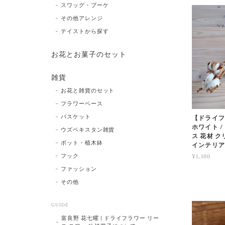
スワッグ・ブーケ
その他アレンジ
テイストから探す
お花とお菓子のセット
雑貨
お花と雑貨のセット
フラワーベース
バスケット
【ドライフ
ホワイト 
ウズベキスタン雑貨
ス 花材 ク
ポット・植木鉢
インテリア
フック
¥1,100
ファッション
その他
GUIDE
富良野 花七曜 | ドライフラワー リー