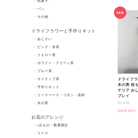
焼菓子
パン
その他
ドライフラワーと手作りキット
あじさい
ピンク・赤系
イエロー系
ホワイト・グリーン系
ブルー系
ネイティブ系
ドライフラ
木の実 枝も
手作りキット
テリア お
リースベース・リボン・資材
プレイ
¥1,430
木の実
SOLD OUT
お花のアレンジ
1点もの・数量限定
リース