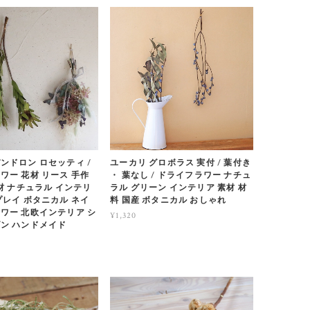
ンドロン ロセッティ /
ユーカリ グロボラス 実付 / 葉付き
ワー 花材 リース 手作
・ 葉なし / ドライフラワー ナチュ
素材 ナチュラル インテリ
ラル グリーン インテリア 素材 材
プレイ ボタニカル ネイ
料 国産 ボタニカル おしゃれ
ワー 北欧インテリア シ
¥1,320
ン ハンドメイド