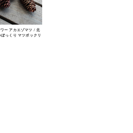
ワー アカエゾマツ / 北
つぼっくり マツボックリ
り