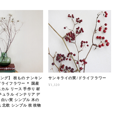
ング】 枝もの ナンキン
サンキライの実/ドライフラワー
ドライフラワー ＊ 国産
¥1,320
ニカル リース 手作り 材
ナチュラル インテリア デ
 白い実 シンプル 木の
 北欧 シンプル 枝 枝物