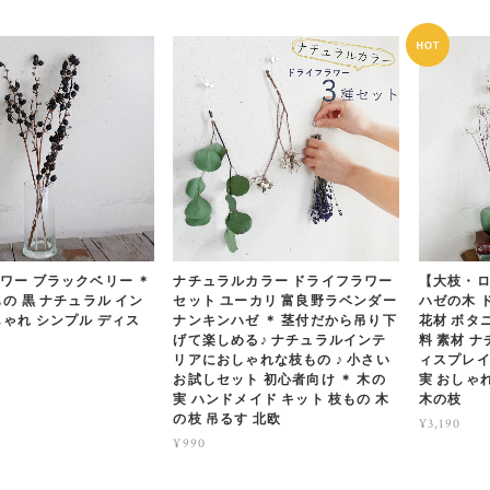
ワー ブラックベリー ＊
ナチュラルカラー ドライフラワー
【大枝・ロ
の 黒 ナチュラル イン
セット ユーカリ 富良野ラベンダー
ハゼの木 
しゃれ シンプル ディス
ナンキンハゼ ＊ 茎付だから吊り下
花材 ボタ
げて楽しめる♪ ナチュラルインテ
料 素材 
リアにおしゃれな枝もの ♪ 小さい
ィスプレイ
お試しセット 初心者向け ＊ 木の
実 おしゃれ
実 ハンドメイド キット 枝もの 木
木の枝
の枝 吊るす 北欧
¥3,190
¥990