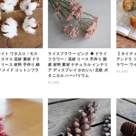
イト ワタ入り / モス
ライスフラワー ピンク ◆ ドライ
【 ネイテ
スマス 花材 素材 ドラ
フラワー / 花材 リース 手作り 国
アンドラ 
リース 材料 手作り 綿
産 材料 素材 ナチュラル インテリ
ラワー ワ
ンドメイド コットンフラ
ア ディスプレイ かわいい 北欧 ボ
¥1,485
タニカル ハーバリウム
¥1,100