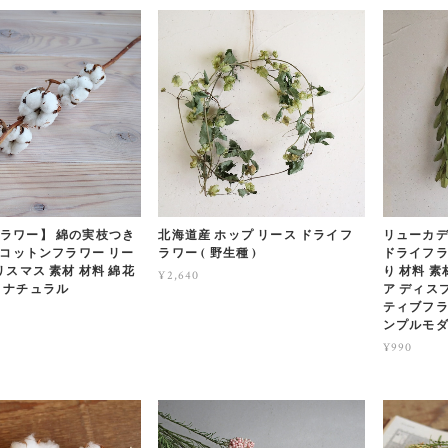
ラワー】 綿の実枝つき
北海道産 ホップ リース ドライフ
リューカデ
/ コットンフラワー リー
ラワー ( 野生種 )
ドライフラ
リスマス 素材 材料 綿花
り 材料 
¥2,640
 ナチュラル
ア ディス
ティブフラ
ンプルモダ
¥990