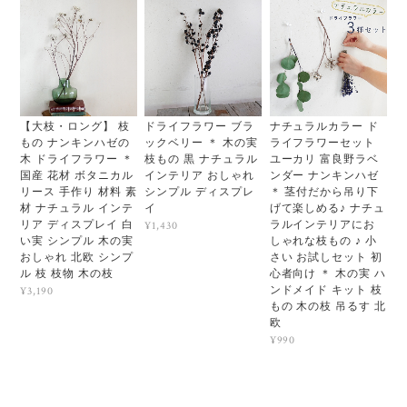
【大枝・ロング】 枝
ドライフラワー ブラ
ナチュラルカラー ド
もの ナンキンハゼの
ックベリー ＊ 木の実
ライフラワーセット
木 ドライフラワー ＊
枝もの 黒 ナチュラル
ユーカリ 富良野ラベ
国産 花材 ボタニカル
インテリア おしゃれ
ンダー ナンキンハゼ
リース 手作り 材料 素
シンプル ディスプレ
＊ 茎付だから吊り下
材 ナチュラル インテ
イ
げて楽しめる♪ ナチュ
リア ディスプレイ 白
ラルインテリアにお
¥1,430
い実 シンプル 木の実
しゃれな枝もの ♪ 小
おしゃれ 北欧 シンプ
さい お試しセット 初
ル 枝 枝物 木の枝
心者向け ＊ 木の実 ハ
ンドメイド キット 枝
¥3,190
もの 木の枝 吊るす 北
欧
¥990