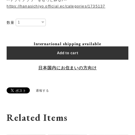
https://hanasichiyo.official.ec/categories/1735137
数量
International shipping available
Add to cart
日本国内にお住まいの方向け
通報する
Related Items