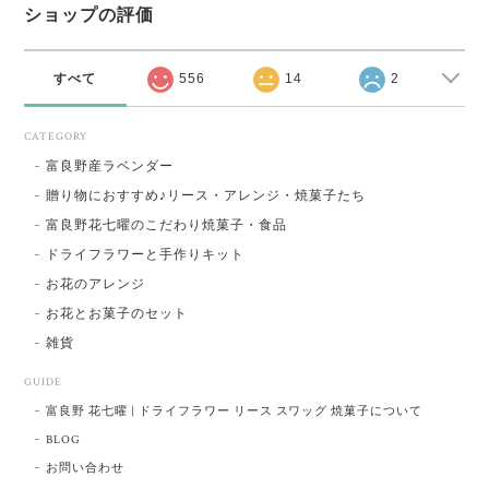
ショップの評価
すべて
556
14
2
CATEGORY
富良野産ラベンダー
贈り物におすすめ♪リース・アレンジ・焼菓子たち
富良野花七曜のこだわり焼菓子・食品
ドライフラワーと手作りキット
お花のアレンジ
お花とお菓子のセット
雑貨
GUIDE
富良野 花七曜 | ドライフラワー リース スワッグ 焼菓子について
BLOG
お問い合わせ