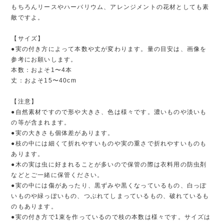
もちろんリースやハーバリウム、アレンジメントの花材としても素
敵ですよ。
【サイズ】
●実の付き方によって本数や丈が変わります。量の目安は、画像を
参考にお願いします。
本数：およそ1〜4本
丈：およそ15〜40cm
【注意】
●自然素材ですので形や大きさ、色は様々です。濃いものや淡いも
の等が含まれます。
●実の大きさも個体差があります。
●枝の中には細くて折れやすいものや実の重さで折れやすいものも
あります。
●木の実は虫に好まれることが多いので保管の際は衣料用の防虫剤
などとご一緒に保管ください。
●実の中には傷があったり、黒ずみや黒くなっているもの、白っぽ
いものや緑っぽいもの、つぶれてしまっているもの、破れているも
のもあります。
●実の付き方で1束を作っているので枝の本数は様々です。サイズは