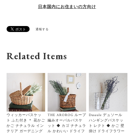
日本国内にお住まいの方向け
通報する
Related Items
ウィッカーバスケッ
THE AROROG ループ
Dusaule デュソール
ト ふた付き ＊ 花かご
編みオーバルバスケ
ハンギングバスケッ
かご ナチュラル イン
ット ◆ カゴ ナチュラ
ト レクト ◆ かご 壁
テリア ガーデニング
ル かわいい ドライフ
掛け ドライフラワー