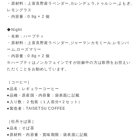
・原材料：上富良野産ラベンダー,カレンデュラ,トゥルシー,よもぎ,
レモングラス
・内容量：0.9g × 2 個
◆Night
・名称：ハーブティ
・原材料：上富良野産ラベンダー,ジャーマンカモミール,レモンバ
ーム,ローズマリー
・内容量：0.8g × 2 個
※ハーブティはノンカフェインですが妊娠中の方は飲用をお控えい
ただくことをお勧めしています。
［コーヒー］
●品名：レギュラーコーヒー
●品種・原産国・内容量：袋表面に記載
●入り数：２包装（１人前分×２セット）
●製造者：TAISETSU COFFEE
［牡丹そば茶］
●品名：そば茶
●原材料・内容量・賞味期限：袋表面に記載