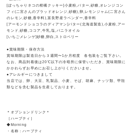
[ぽっちゃりネコの柑橘クッキー]小麦粉,バター,砂糖,オレンジコン
フィ(二宮さんのブラッドオレンジ,砂糖),卵,レモンジャム(二宮さん
のレモン,砂糖,香辛料),富良野産ラベンダー,香辛料
[アーモンドショコラのディアマン]バター(北海道製造),小麦粉,アー
モンド,砂糖,ココア,牛乳,塩,バニラオイル
[いちごメレンゲ]砂糖,卵白,ストロベリー
●賞味期限・保存方法
賞味期限は製造日から３週間〜1か月程度 各包装をご覧下さい。
なお、商品到着後は20℃以下の冷暗所に保管いただき、賞味期限に
かかわらずお早めにお召し上がりくださいませ。
●アレルギーにつきまして
当店では、卵、大豆、乳製品、小麦、そば、胡麻、ナッツ類、甲殻
類などを含む製品を生産しております。
＊オプションドリンク＊
［ハーブティ］
◆Morning
・名称：ハーブティ