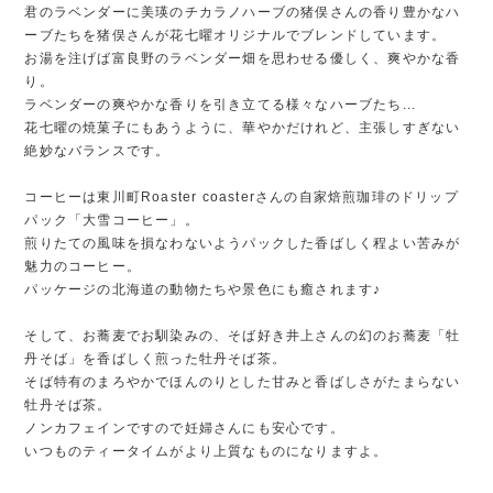
君のラベンダーに美瑛のチカラノハーブの猪俣さんの香り豊かなハ
ーブたちを猪俣さんが花七曜オリジナルでブレンドしています。
お湯を注げば富良野のラベンダー畑を思わせる優しく、爽やかな香
り。
ラベンダーの爽やかな香りを引き立てる様々なハーブたち...
花七曜の焼菓子にもあうように、華やかだけれど、主張しすぎない
絶妙なバランスです。
コーヒーは東川町Roaster coasterさんの自家焙煎珈琲のドリップ
パック「大雪コーヒー」。
煎りたての風味を損なわないようパックした香ばしく程よい苦みが
魅力のコーヒー。
パッケージの北海道の動物たちや景色にも癒されます♪
そして、お蕎麦でお馴染みの、そば好き井上さんの幻のお蕎麦「牡
丹そば」を香ばしく煎った牡丹そば茶。
そば特有のまろやかでほんのりとした甘みと香ばしさがたまらない
牡丹そば茶。
ノンカフェインですので妊婦さんにも安心です。
いつものティータイムがより上質なものになりますよ。