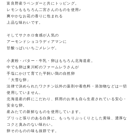
富良野産ラベンダーと共にトッピング。
レモンももちろん二宮さんのものを使用♪
爽やかなお花の香りに包まれる
上品な味わいです。
そしてサクホロ食感が人気の
アーモンドショコラディアマンに
甘酸っぱいいちごメレンゲ。
小麦粉・バター・牛乳・卵はもちろん北海道産。
中でも卵は東川町のファームレラさんが
手塩にかけて育てた平飼い鶏の自然卵
「大雪な卵」
法律で決められたワクチン以外の薬剤や着色料・添加物などは一切
使用していません。
北海道産の餌にこだわり、餌用のお米も自ら生産されている安心・
安全な卵。
産みたての新鮮なものを使用しています。
プリっと張りのある白身に、もっちりぷっくりとした黄味、濃厚な
コクと臭みのない味わい。
卵そのものの味も抜群です。