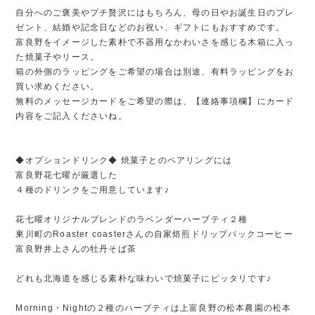
自分へのご褒美やプチ贅沢にはもちろん、母の日やお誕生日のプレ
ゼント、結婚や記念日などのお祝い、ギフトにもおすすめです。
富良野をイメージした素朴で不器用なかわいさを感じる木箱に入っ
た焼菓子やリース。
箱の外側のラッピングをご希望の場合は別途、有料ラッピングをお
買い求めください。
無料のメッセージカードをご希望の際は、【連絡事項欄】にカード
内容をご記入くださいね。
◆オプションドリンク◆ 焼菓子とのペアリングには
富良野花七曜が厳選した
４種のドリンクをご用意しています♪
花七曜オリジナルブレンドのラベンダーハーブティ２種
東川町のRoaster coasterさんの自家焙煎ドリップパックコーヒー
富良野井上さんの牡丹そば茶
どれも北海道を感じる素朴な味わいで焼菓子にピッタリです♪
Morning・Nightの２種のハーブティは上富良野の松本農園の松本