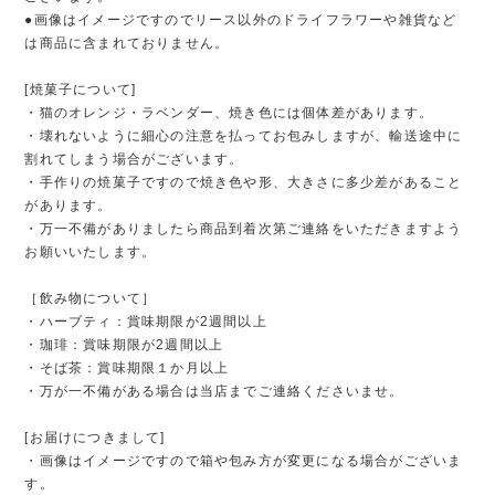
●画像はイメージですのでリース以外のドライフラワーや雑貨など
は商品に含まれておりません。
[焼菓子について]
・猫のオレンジ・ラベンダー、焼き色には個体差があります。
・壊れないように細心の注意を払ってお包みしますが、輸送途中に
割れてしまう場合がございます。
・手作りの焼菓子ですので焼き色や形、大きさに多少差があること
があります。
・万一不備がありましたら商品到着次第ご連絡をいただきますよう
お願いいたします。
［飲み物について］
・ハーブティ：賞味期限が2週間以上
・珈琲：賞味期限が2週間以上
・そば茶：賞味期限１か月以上
・万が一不備がある場合は当店までご連絡くださいませ。
[お届けにつきまして]
・画像はイメージですので箱や包み方が変更になる場合がございま
す。