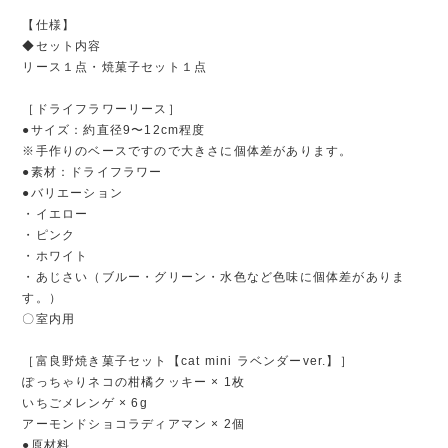
【仕様】
◆セット内容
リース１点・焼菓子セット１点
［ドライフラワーリース］
●サイズ：約直径9〜12cm程度
※手作りのベースですので大きさに個体差があります。
●素材：ドライフラワー
●バリエーション
・イエロー
・ピンク
・ホワイト
・あじさい（ブルー・グリーン・水色など色味に個体差がありま
す。）
〇室内用
［富良野焼き菓子セット【cat mini ラベンダーver.】］
ぽっちゃりネコの柑橘クッキー × 1枚
いちごメレンゲ × 6g
アーモンドショコラディアマン × 2個
●原材料