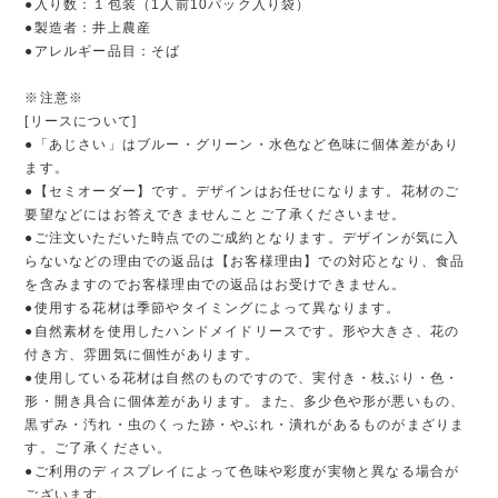
●入り数：１包装（1人前10パック入り袋）
●製造者：井上農産
●アレルギー品目：そば
※注意※
[リースについて]
●「あじさい」はブルー・グリーン・水色など色味に個体差があり
ます。
●【セミオーダー】です。デザインはお任せになります。花材のご
要望などにはお答えできませんことご了承くださいませ。
●ご注文いただいた時点でのご成約となります。デザインが気に入
らないなどの理由での返品は【お客様理由】での対応となり、食品
を含みますのでお客様理由での返品はお受けできません。
●使用する花材は季節やタイミングによって異なります。
●自然素材を使用したハンドメイドリースです。形や大きさ、花の
付き方、雰囲気に個性があります。
●使用している花材は自然のものですので、実付き・枝ぶり・色・
形・開き具合に個体差があります。また、多少色や形が悪いもの、
黒ずみ・汚れ・虫のくった跡・やぶれ・潰れがあるものがまざりま
す。ご了承ください。
●ご利用のディスプレイによって色味や彩度が実物と異なる場合が
ございます。