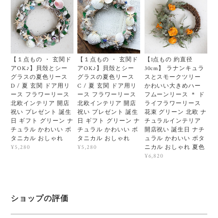
【１点もの ・ 玄関ド
【１点もの ・ 玄関ド
【1点もの 約直径
アOK♪】貝殻とシー
アOK♪】貝殻とシー
30cm】 ラナンキュラ
グラスの夏色リース
グラスの夏色リース
スとスモークツリー
D / 夏 玄関 ドア用リ
C / 夏 玄関 ドア用リ
かわいい大きめハー
ース フラワーリース
ース フラワーリース
フムーンリース ＊ ド
北欧インテリア 開店
北欧インテリア 開店
ライフラワーリース
祝い プレゼント 誕生
祝い プレゼント 誕生
花束 グリーン 北欧 ナ
日 ギフト グリーン ナ
日 ギフト グリーン ナ
チュラルインテリア
チュラル かわいい ボ
チュラル かわいい ボ
開店祝い 誕生日 ナチ
タニカル おしゃれ
タニカル おしゃれ
ュラル かわいい ボタ
ニカル おしゃれ 夏色
¥5,280
¥5,280
¥6,820
ショップの評価