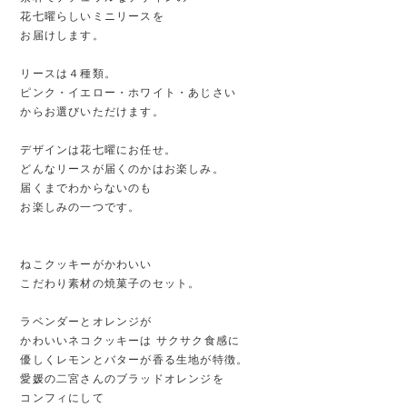
花七曜らしいミニリースを
お届けします。
リースは４種類。
ピンク・イエロー・ホワイト・あじさい
からお選びいただけます。
デザインは花七曜にお任せ。
どんなリースが届くのかはお楽しみ。
届くまでわからないのも
お楽しみの一つです。
ねこクッキーがかわいい
こだわり素材の焼菓子のセット。
ラベンダーとオレンジが
かわいいネコクッキーは サクサク食感に
優しくレモンとバターが香る生地が特徴。
愛媛の二宮さんのブラッドオレンジを
コンフィにして