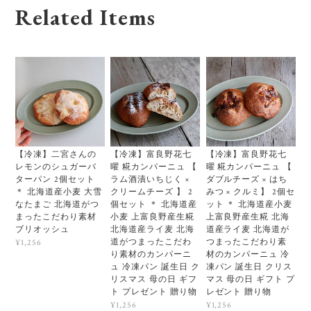
Related Items
【冷凍】二宮さんの
【冷凍】富良野花七
【冷凍】富良野花七
レモンのシュガーバ
曜 糀カンパーニュ 【
曜 糀カンパーニュ 【
ターパン 2個セット
ラム酒漬いちじく ×
ダブルチーズ × はち
＊ 北海道産小麦 大雪
クリームチーズ 】 2
みつ × クルミ】 2個セ
なたまご 北海道がつ
個セット ＊ 北海道産
ット ＊ 北海道産小麦
まったこだわり素材
小麦 上富良野産生糀
上富良野産生糀 北海
ブリオッシュ
北海道産ライ麦 北海
道産ライ麦 北海道が
道がつまったこだわ
つまったこだわり素
¥1,256
り素材のカンパーニ
材のカンパーニュ 冷
ュ 冷凍パン 誕生日 ク
凍パン 誕生日 クリス
リスマス 母の日 ギフ
マス 母の日 ギフト プ
ト プレゼント 贈り物
レゼント 贈り物
¥1,256
¥1,256