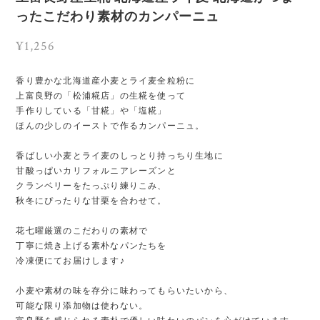
ったこだわり素材のカンパーニュ
¥1,256
香り豊かな北海道産小麦とライ麦全粒粉に
上富良野の「松浦糀店」の生糀を使って
手作りしている「甘糀」や「塩糀」
ほんの少しのイーストで作るカンパーニュ。
香ばしい小麦とライ麦のしっとり持っちり生地に
甘酸っぱいカリフォルニアレーズンと
クランベリーをたっぷり練りこみ、
秋冬にぴったりな甘栗を合わせて。
花七曜厳選のこだわりの素材で
丁寧に焼き上げる素朴なパンたちを
冷凍便にてお届けします♪
小麦や素材の味を存分に味わってもらいたいから、
可能な限り添加物は使わない。