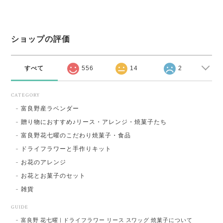
ショップの評価
すべて
556
14
2
CATEGORY
富良野産ラベンダー
贈り物におすすめ♪リース・アレンジ・焼菓子たち
富良野花七曜のこだわり焼菓子・食品
ドライフラワーと手作りキット
お花のアレンジ
お花とお菓子のセット
雑貨
GUIDE
富良野 花七曜 | ドライフラワー リース スワッグ 焼菓子について