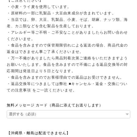
【ご注意ください】
・小麦・ライ麦を使用しています。
・原材料の一部に乳製品・大豆由来成分が含まれています。
・当店では、卵、大豆、乳製品、小麦、そば、胡麻、ナッツ類、海
老、カニ類などを含む製品を生産しております。
・アレルギー等ご不明・ご不安なことがありましたらお問い合わせ
くださいませ。
・食品を含みますので保管期限切れによる返送の場合、商品代金の
返金はできません事ご了承くださいませ。
・万一不備がありましたら商品到着次第ご連絡をいただきますよう
お願いいたします。食品を含みますので不備による返品交換等の対
応期間は発送日より５日となります。
・食品を含みますのでお客様理由での返品はお受けできません。
・返品交換等につきましては弊社 ■キャンセル・返金・交換につい
ての注意事項 をご一読くださいませ。
無料メッセージ カード（商品に添えてお送りします）
【沖縄県・離島は配送できません】