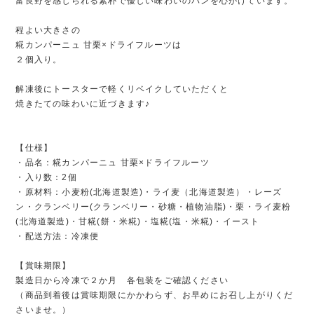
富良野を感じられる素朴で優しい味わいのパンを心がけています。
程よい大きさの
糀カンパーニュ 甘栗×ドライフルーツは
２個入り。
解凍後にトースターで軽くリベイクしていただくと
焼きたての味わいに近づきます♪
【仕様】
・品名：糀カンパーニュ 甘栗×ドライフルーツ
・入り数：2個
・原材料：小麦粉(北海道製造)・ライ麦（北海道製造）・レーズ
ン・クランベリー(クランベリー・砂糖・植物油脂)・栗・ライ麦粉
(北海道製造)・甘糀(餅・米糀)・塩糀(塩・米糀)・イースト
・配送方法：冷凍便
【賞味期限】
製造日から冷凍で２か月 各包装をご確認ください
（商品到着後は賞味期限にかかわらず、お早めにお召し上がりくだ
さいませ。）