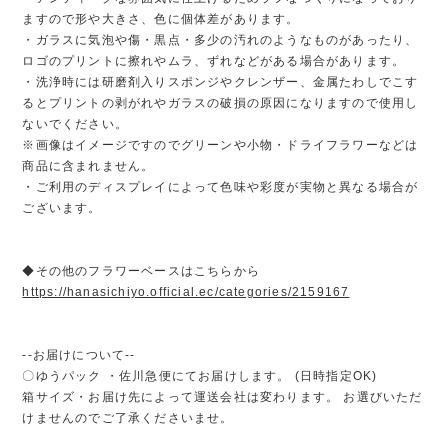
ますので形や大きさ、色に個体差があります。
・ガラスに気泡や傷・黒点・多少の汚れのようなものがあったり、
ロゴのプリントに擦れやムラ、ずれなどがある場合があります。
・洗浄時には研磨剤入りスポンジやクレンザー、金属たわしでこす
るとプリントの剥がれやガラスの破損の原因になりますので使用し
ないでください。
※画像はイメージですのでグリーンや小物・ドライフラワーなどは
商品に含まれません。
・ご利用のディスプレイによって色味や彩度が実物と異なる場合が
ございます。
◆その他のフラワーベースはこちらから
https://hanasichiyo.official.ec/categories/2159167
--お届けについて--
〇ゆうパック ・佐川急便にてお届けします。 (日時指定OK)
箱サイズ・お届け先によって運送会社は変わります。 お選びいただ
けませんのでご了承くださいませ。