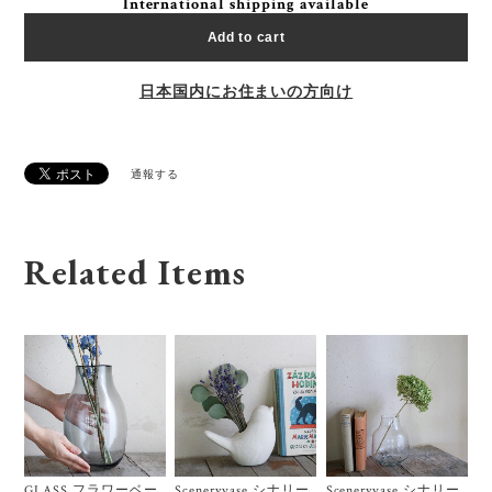
International shipping available
Add to cart
日本国内にお住まいの方向け
通報する
Related Items
GLASS フラワーベー
Sceneryvase シナリー
Sceneryvase シナリー