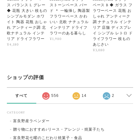
ス バランス L グレー
ストーンベース バー
ベース B ◆ ガラス フ
◆ 花瓶 大きい 枝もの
ド ＊ 一輪挿し 陶器製
ラワーベース 花瓶 お
シンプルモダン ホワ
フラワーベース かわ
しゃれ アンティーク
イト 陶器 花瓶 おしゃ
いい 北欧 ナチュラル
調 ナチュラル インテ
れ アンティーク調 北
インテリア ドライフ
リア 店舗 ディスプレ
欧ナチュラル インテ
ラワーのある暮らし
イ シンプル レトロ ド
リア ドライフラワー
ライフラワー 枝もの
¥1,980
あじさい
¥4,180
¥3,080
ショップの評価
すべて
556
14
2
CATEGORY
富良野産ラベンダー
贈り物におすすめ♪リース・アレンジ・焼菓子たち
富良野花七曜のこだわり焼菓子・食品