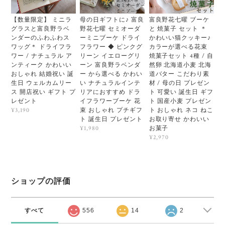
【数量限定】 ミニラ
母の日ギフトに♪ 富良
富良野花七曜 ブーケ
グラスと富良野ラベ
野花七曜 セミオーダ
と 焼菓子 セット ＊
ンダーのふわふわス
ーミニブーケ ドライ
かわいい猫クッキー♪
ワッグ＊ ドライフラ
フラワー ◆ ピンクグ
カラーが選べる花束
ワー / ナチュラル ア
リーン イエローグリ
焼菓子セット 4種 / 自
ンティーク かわいい
ーン 富良野ラベンダ
然卵 北海道小麦 北海
おしゃれ 結婚祝い 誕
ー から選べる かわい
道バター こだわり素
生日 ウェルカムリー
い ナチュラルインテ
材 / 母の日 プレゼン
ス 開店祝い ギフト プ
リアにおすすめ ドラ
ト 可愛い 誕生日 ギフ
レゼント
イフラワーブーケ 花
ト 国産小麦 プレゼン
束 おしゃれ プチギフ
ト おしゃれ ネコ ねこ
¥3,190
ト 誕生日 プレゼント
お取り寄せ かわいい
お菓子
¥1,980
¥2,970
ショップの評価
すべて
556
14
2