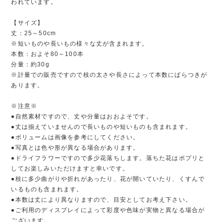
われています。
【サイズ】
丈：25～50cm
※短いものや長いもの様々な丈が含まれます。
本数：およそ80～100本
分量：約30g
※計量での販売ですので枝の太さや長さによって本数にばらつきが
あります。
※注意※
●自然素材ですので、丈や分量はおおよそです。
●丈は揃えていませんので長いものや短いものも含まれます。
●ボリュームは画像を参考にしてください。
●写真とは色や形が異なる場合があります。
●ドライフラワーですので多少花落ちします。落ちた花はポプリと
してお楽しみいただけますと幸いです。
●枝に多少曲がりや折れがあったり、花が開いていたり、くすんで
いるものも含まれます。
●本数は丈により異なりますので、目安としてお考え下さい。
●ご利用のディスプレイによって彩度や色味が実物と異なる場合が
ございます。