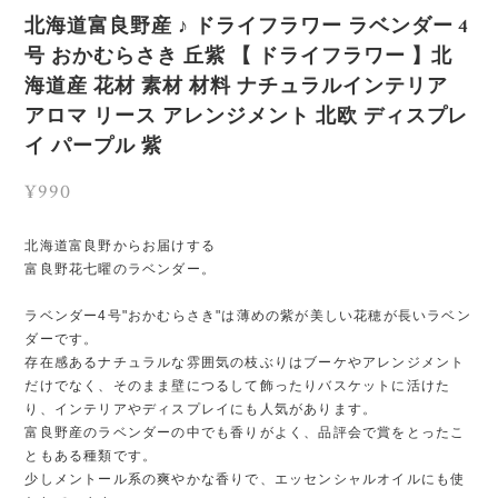
北海道富良野産 ♪ ドライフラワー ラベンダー 4
号 おかむらさき 丘紫 【 ドライフラワー 】北
海道産 花材 素材 材料 ナチュラルインテリア
アロマ リース アレンジメント 北欧 ディスプレ
イ パープル 紫
¥990
北海道富良野からお届けする
富良野花七曜のラベンダー。
ラベンダー4号"おかむらさき"は薄めの紫が美しい花穂が長いラベン
ダーです。
存在感あるナチュラルな雰囲気の枝ぶりはブーケやアレンジメント
だけでなく、そのまま壁につるして飾ったりバスケットに活けた
り、インテリアやディスプレイにも人気があります。
富良野産のラベンダーの中でも香りがよく、品評会で賞をとったこ
ともある種類です。
少しメントール系の爽やかな香りで、エッセンシャルオイルにも使