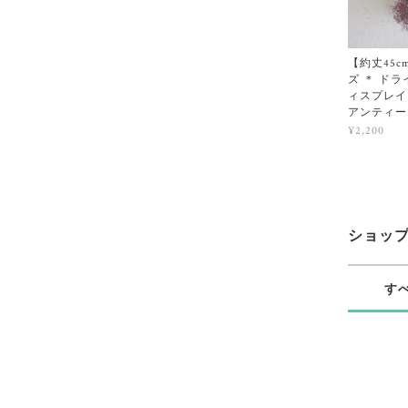
【約丈45c
ズ ＊ ド
ィスプレイ 
アンティー
¥2,200
ショッ
す