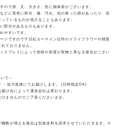
ですので形、丈、大きさ、色に個体差がございます。
茎などに茶色い部分、傷、汚れ、虫の食った跡があったり、花
なっているものが混ざることもあります。
白い部分があるものもあります。
折れやすいです。
メージですので千日紅カーマイン以外のドライフラワーや雑貨
まれておりません。
ディスプレイによって色味や彩度が実物と異なる場合がござい
いて--
 ・佐川急便にてお届けします。 (日時指定OK)
お届け先によって運送会社は変わります。
だけませんのでご了承くださいませ。
で梱数が増える場合は別途送料を請求させていただきます。※