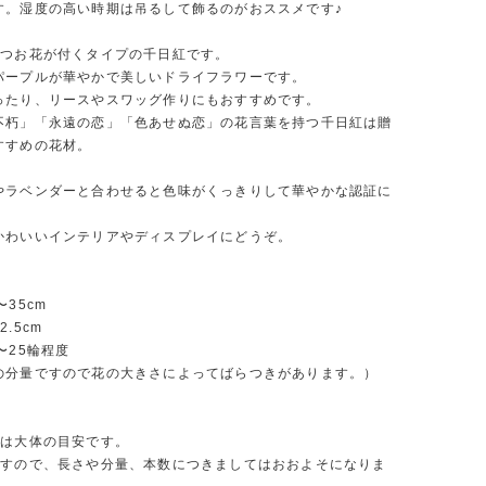
す。湿度の高い時期は吊るして飾るのがおススメです♪
ずつお花が付くタイプの千日紅です。
パープルが華やかで美しいドライフラワーです。
ったり、リースやスワッグ作りにもおすすめです。
不朽」「永遠の恋」「色あせぬ恋」の花言葉を持つ千日紅は贈
すすめの花材。
やラベンダーと合わせると色味がくっきりして華やかな認証に
かわいいインテリアやディスプレイにどうぞ。
〜35cm
.5cm
〜25輪程度
の分量ですので花の大きさによってばらつきがあります。）
量は大体の目安です。
ですので、長さや分量、本数につきましてはおおよそになりま