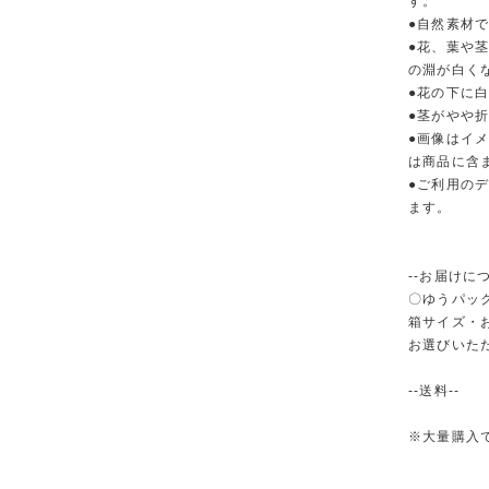
す。
●自然素材
●花、葉や
の淵が白く
●花の下に
●茎がやや
●画像はイ
は商品に含
●ご利用の
ます。
--お届けにつ
〇ゆうパック
箱サイズ・
お選びいた
--送料--
※大量購入