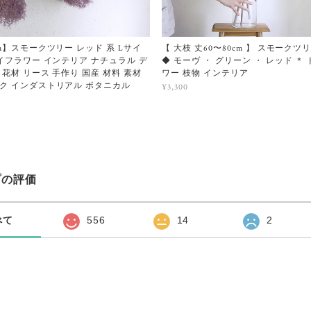
m】スモークツリー レッド 系 Lサイ
【 大枝 丈60〜80cm 】 スモークツ
ライフラワー インテリア ナチュラル デ
◆ モーヴ ・ グリーン ・ レッド ＊
花材 リース 手作り 国産 材料 素材
ワー 枝物 インテリア
ク インダストリアル ボタニカル
¥3,300
プの評価
べて
556
14
2