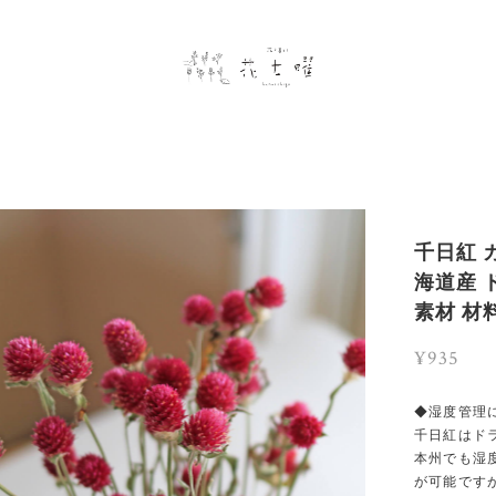
千日紅 
海道産 
素材 材
¥935
◆湿度管理
千日紅はド
本州でも湿
が可能です