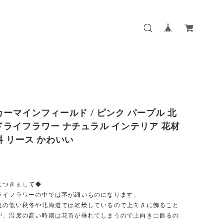
カーマインフィールド / ピンク パープル 北
ドライフラワー ナチュラル インテリア 花材
料 リース かわいい
につきまして◆
ライフラワーの中では茎が細いものになります。
度の低い秋冬や北海道では乾燥しているので上向きに飾ること
が、湿度の高い時期は花首が垂れてしまうので上向きに飾るの