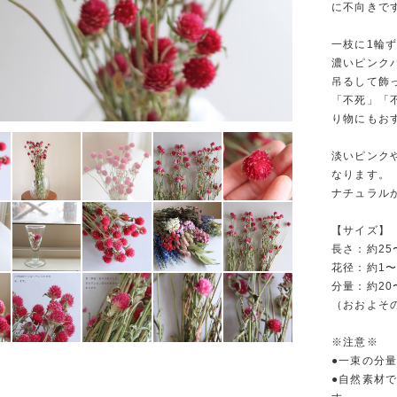
に不向きで
一枝に1輪
濃いピンク
吊るして飾
「不死」「
り物にもお
淡いピンク
なります。
ナチュラル
【サイズ】
長さ：約25
花径：約1〜2
分量：約20
（おおよそ
※注意※
●一束の分
●自然素材