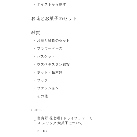
テイストから探す
お花とお菓子のセット
雑貨
お花と雑貨のセット
フラワーベース
バスケット
ウズベキスタン雑貨
ポット・植木鉢
フック
ファッション
その他
GUIDE
富良野 花七曜 | ドライフラワー リー
ス スワッグ 焼菓子について
BLOG