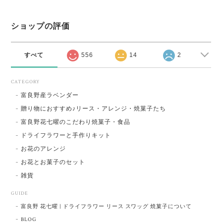
ショップの評価
すべて
556
14
2
CATEGORY
富良野産ラベンダー
贈り物におすすめ♪リース・アレンジ・焼菓子たち
富良野花七曜のこだわり焼菓子・食品
ドライフラワーと手作りキット
お花のアレンジ
お花とお菓子のセット
雑貨
GUIDE
富良野 花七曜 | ドライフラワー リース スワッグ 焼菓子について
BLOG