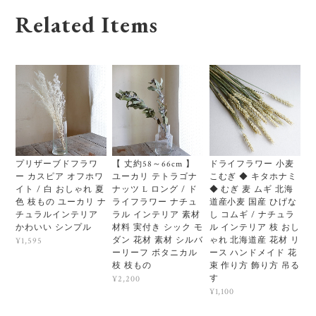
Related Items
プリザーブドフラワ
【 丈約58～66cm 】
ドライフラワー 小麦
ー カスピア オフホワ
ユーカリ テトラゴナ
こむぎ ◆ キタホナミ
イト / 白 おしゃれ 夏
ナッツ L ロング / ド
◆ むぎ 麦 ムギ 北海
色 枝もの ユーカリ ナ
ライフラワー ナチュ
道産小麦 国産 ひげな
チュラルインテリア
ラル インテリア 素材
し コムギ / ナチュラ
かわいい シンプル
材料 実付き シック モ
ル インテリア 枝 おし
ダン 花材 素材 シルバ
ゃれ 北海道産 花材 リ
¥1,595
ーリーフ ボタニカル
ース ハンドメイド 花
枝 枝もの
束 作り方 飾り方 吊る
す
¥2,200
¥1,100