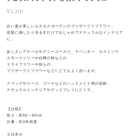
¥2,310
白い葉が美しいルスカスガーデンのプリザーブドフラワー。
花瓶に挿したり吊るすだけでおしゃれでナチュラルなインテリア
に。
あじさいアナベルやグニーユーカリ、ラベンダー、カスミソウ
スモークツリーや白樺の枝などの
ドライフラワーや枝もの、
プリザーブドフラワーなどにとてもよく合います。
スワッグやリース、ブーケなどのハンドメイド用の花材、
ナチュラルインテリアやディスプレイにどうぞ。
【仕様】
長さ：約50～60cm
分量：約3本程度
※注意※