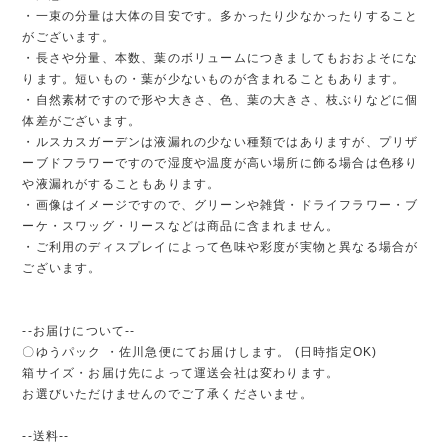
・一束の分量は大体の目安です。多かったり少なかったりすること
がございます。
・長さや分量、本数、葉のボリュームにつきましてもおおよそにな
ります。短いもの・葉が少ないものが含まれることもあります。
・自然素材ですので形や大きさ、色、葉の大きさ、枝ぶりなどに個
体差がございます。
・ルスカスガーデンは液漏れの少ない種類ではありますが、プリザ
ーブドフラワーですので湿度や温度が高い場所に飾る場合は色移り
や液漏れがすることもあります。
・画像はイメージですので、グリーンや雑貨・ドライフラワー・ブ
ーケ・スワッグ・リースなどは商品に含まれません。
・ご利用のディスプレイによって色味や彩度が実物と異なる場合が
ございます。
--お届けについて--
〇ゆうパック ・佐川急便にてお届けします。 (日時指定OK)
箱サイズ・お届け先によって運送会社は変わります。
お選びいただけませんのでご了承くださいませ。
--送料--