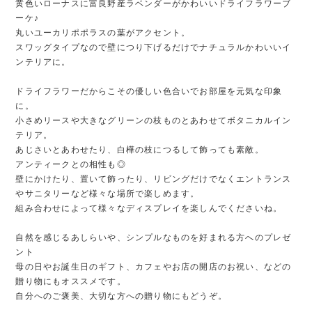
黄色いローナスに富良野産ラベンダーがかわいいドライフラワーブ
ーケ♪
丸いユーカリポポラスの葉がアクセント。
スワッグタイプなので壁につり下げるだけでナチュラルかわいいイ
ンテリアに。
ドライフラワーだからこその優しい色合いでお部屋を元気な印象
に。
小さめリースや大きなグリーンの枝ものとあわせてボタニカルイン
テリア。
あじさいとあわせたり、白樺の枝につるして飾っても素敵。
アンティークとの相性も◎
壁にかけたり、置いて飾ったり、リビングだけでなくエントランス
やサニタリーなど様々な場所で楽しめます。
組み合わせによって様々なディスプレイを楽しんでくださいね。
自然を感じるあしらいや、シンプルなものを好まれる方へのプレゼ
ント
母の日やお誕生日のギフト、カフェやお店の開店のお祝い、などの
贈り物にもオススメです。
自分へのご褒美、大切な方への贈り物にもどうぞ。