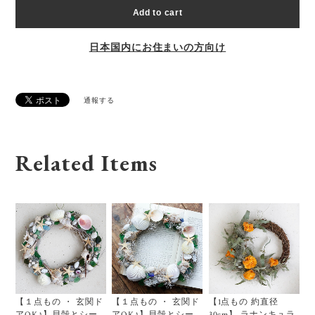
Add to cart
日本国内にお住まいの方向け
通報する
Related Items
【１点もの ・ 玄関ド
【１点もの ・ 玄関ド
【1点もの 約直径
アOK♪】貝殻とシー
アOK♪】貝殻とシー
30cm】 ラナンキュラ