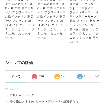
グラスの夏色リース
グラスの夏色リース
スとスモークツリー
D / 夏 玄関 ドア用リ
C / 夏 玄関 ドア用リ
かわいい大きめハー
ース フラワーリース
ース フラワーリース
フムーンリース ＊ ド
北欧インテリア 開店
北欧インテリア 開店
ライフラワーリース
祝い プレゼント 誕生
祝い プレゼント 誕生
花束 グリーン 北欧 ナ
日 ギフト グリーン ナ
日 ギフト グリーン ナ
チュラルインテリア
チュラル かわいい ボ
チュラル かわいい ボ
開店祝い 誕生日 ナチ
タニカル おしゃれ
タニカル おしゃれ
ュラル かわいい ボタ
ニカル おしゃれ 夏色
¥5,280
¥5,280
¥6,820
ショップの評価
すべて
556
14
2
CATEGORY
富良野産ラベンダー
贈り物におすすめ♪リース・アレンジ・焼菓子たち