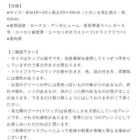
【仕様】
●サイズ：約w16〜20ｘ高さ30〜34cm（リボンを含む高さ：約
40cm）
●使用花材：ローナス・アンモビューム・富良野産ラベンダー３
号・ユーカリ銀世界・ユーカリポポラスリーフ(ドライフラワー)
●室内用
【ご確認下さい】
・サイズはサンプル採寸です。自然素材を使用して１つずつ手作り
していますので多少大きさが異なります。
・ドライフラワースワッグの形や大きさ、色、花の付き方、雰囲気
には個性があります。
・お花やグリーンの中には茶色っぽいものや曲がりのあるもの、折
れや破れ、シミのあるもの、虫のくった跡のあるものが混ざること
があります。できるだけ取り除くようにはしておりますがご了承く
ださい。
・花七曜のブーケ(スワッグ)は自然らしさを大切にしているアレン
ジです。それぞれ個性があります。世界にひとつのアレンジとして
お楽しみいただければと思います。
・ご利用のディスプレイによって色味や彩度が実物と異なる場合が
ございます。