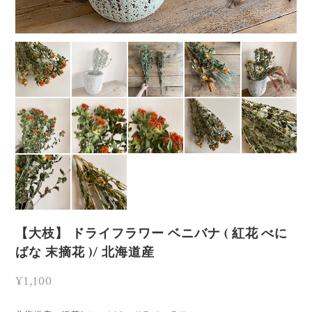
【大枝】 ドライフラワー ベニバナ ( 紅花 べに
ばな 末摘花 )/ 北海道産
¥1,100