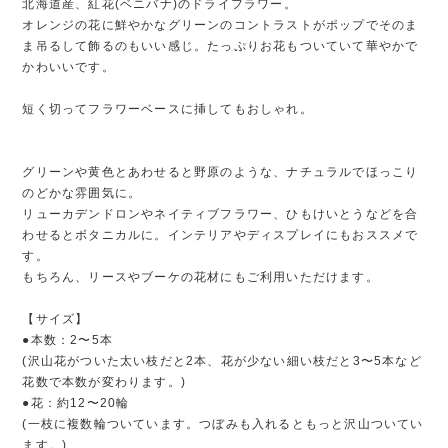
北海道産、紅花(ベニバナ)のドライフラワー。
オレンジの花に鮮やかなグリーンのコントラストがポップでそのま
ま吊るして飾るのもいい感じ。たっぷりお花もついていて華やかで
かわいいです。
短く切ってフラワーベースに挿してもおしゃれ。
グリーンや黄色とあわせると野原のような、ナチュラルでほっこり
のどかな雰囲気に。
リューカデンドロンやネイティブフラワー、ひもけいとうなどを合
わせるとボタニカルに。インテリアやディスプレイにもおススメで
す。
もちろん、リースやブーケの花材にもご利用いただけます。
【サイズ】
●本数：2〜5本
(沢山花がついた太い枝だと2本、花が少ない細い枝だと3〜5本など
花数で本数が変わります。)
●花：約12〜20輪
(一枝に複数輪ついています。つぼみも入れるともっと沢山ついてい
ます。)