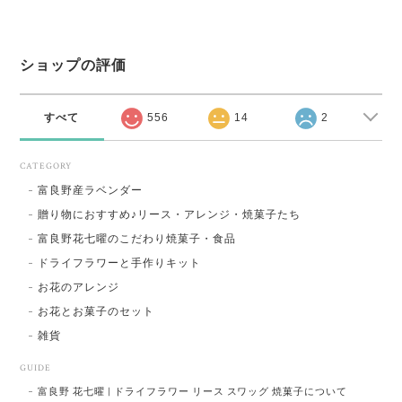
ショップの評価
すべて
556
14
2
CATEGORY
富良野産ラベンダー
贈り物におすすめ♪リース・アレンジ・焼菓子たち
富良野花七曜のこだわり焼菓子・食品
ドライフラワーと手作りキット
お花のアレンジ
お花とお菓子のセット
雑貨
GUIDE
富良野 花七曜 | ドライフラワー リース スワッグ 焼菓子について