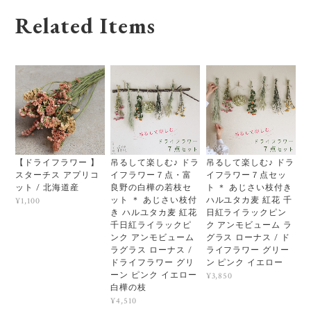
Related Items
【ドライフラワー 】
吊るして楽しむ♪ ドラ
吊るして楽しむ♪ ドラ
スターチス アプリコ
イフラワー７点・富
イフラワー７点セッ
ット / 北海道産
良野の白樺の若枝セ
ト ＊ あじさい枝付き
ット ＊ あじさい枝付
ハルユタカ麦 紅花 千
¥1,100
き ハルユタカ麦 紅花
日紅ライラックピン
千日紅ライラックピ
ク アンモビューム ラ
ンク アンモビューム
グラス ローナス / ド
ラグラス ローナス /
ライフラワー グリー
ドライフラワー グリ
ン ピンク イエロー
ーン ピンク イエロー
¥3,850
白樺の枝
¥4,510