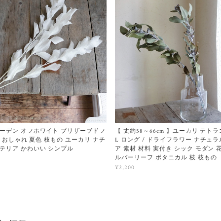
ーデン オフホワイト プリザーブドフ
【 丈約58～66cm 】ユーカリ テト
白 おしゃれ 夏色 枝もの ユーカリ ナチ
L ロング / ドライフラワー ナチュ
テリア かわいい シンプル
ア 素材 材料 実付き シック モダン 
ルバーリーフ ボタニカル 枝 枝もの
¥2,200