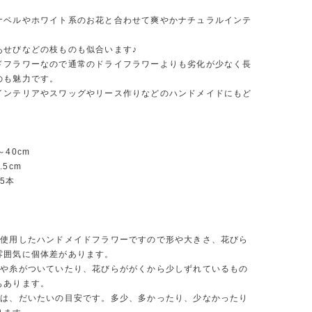
ナベルやホワイト系のお花と合わせて爽やかナチュラルインテ
あせびなどの枝ものも似合います♪
ドフラワーなので通常のドライフラワーよりも劣化が少なく長
のも魅力です。
インテリアやスワッグやリース作りなどのハンドメイドにもど
～40cm
5cm
5本
を使用したハンドメイドフラワーですので形や大きさ、花びら
雰囲気に個体差があります。
塊や糸がついていたり、花びらががくから少しずれているもの
もあります。
量は、だいたいの目安です。多少、多かったり、少なかったり