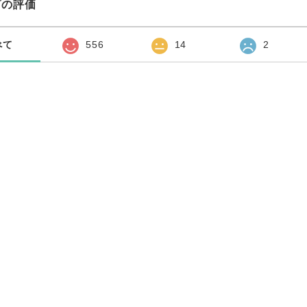
プの評価
べて
556
14
2