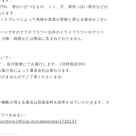
ります。
、汚れ、形がいびつなもの、シミ、穴、茶色っぽい部分などが
あります。
ディスプレイによって色味や彩度が実物と異なる場合がござい
メージですのでプチフラワー以外のドライフラワーやグリー
・小物・雑貨などは商品に含まれておりません。
いて--
 ・佐川急便にてお届けします。 (日時指定OK)
お届け先によって運送会社は変わります。
だけませんのでご了承くださいませ。
で梱数が増える場合は別途送料を請求させていただきます。※
ラワーをみる♪--
asichiyo.official.ec/categories/1735137