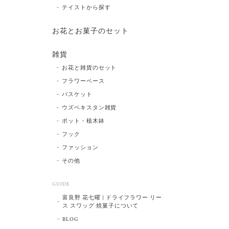
テイストから探す
お花とお菓子のセット
雑貨
お花と雑貨のセット
フラワーベース
バスケット
ウズベキスタン雑貨
ポット・植木鉢
フック
ファッション
その他
GUIDE
富良野 花七曜 | ドライフラワー リー
ス スワッグ 焼菓子について
BLOG