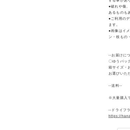
する事があ
●破れや傷
あるものも
●ご利用の
ます。
●画像はイ
ン・枝もの
--お届けにつ
〇ゆうパック
箱サイズ・
お選びいた
--送料--
※大量購入
--ドライフ
https://han