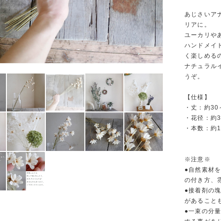
あじさいア
リアに。
ユーカリや
ハンドメイ
く楽しめる
ナチュラル
うぞ。
【仕様】
・丈：約30
・花径：約3.
・本数：約1
※注意※
●自然素材
の付き方、
●接着剤の
があること
●一束の分