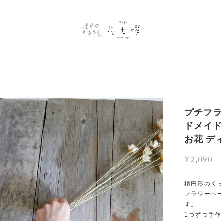
プチフラ
ドメイド
お花 デ
¥2,090
楕円形のく
フラワーベ
す。
1つずつ手