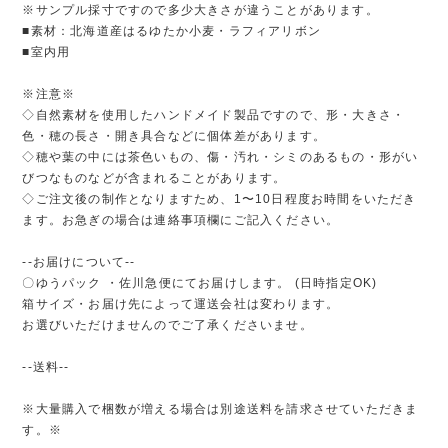
※サンプル採寸ですので多少大きさが違うことがあります。
■素材：北海道産はるゆたか小麦・ラフィアリボン
■室内用
※注意※
◇自然素材を使用したハンドメイド製品ですので、形・大きさ・
色・穂の長さ・開き具合などに個体差があります。
◇穂や葉の中には茶色いもの、傷・汚れ・シミのあるもの・形がい
びつなものなどが含まれることがあります。
◇ご注文後の制作となりますため、1〜10日程度お時間をいただき
ます。お急ぎの場合は連絡事項欄にご記入ください。
--お届けについて--
〇ゆうパック ・佐川急便にてお届けします。 (日時指定OK)
箱サイズ・お届け先によって運送会社は変わります。
お選びいただけませんのでご了承くださいませ。
--送料--
※大量購入で梱数が増える場合は別途送料を請求させていただきま
す。※