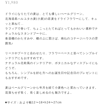
¥1,980
ドライになりたての麦は、とても優しいぺールグリーン。
北海道産ハルユタカ麦(小麦)の若麦をドライフラワーにして、キュ
ッと束ねて…
ラフィアで巻いて、ちょこっとたてればとってもかわいい素朴でナ
チュラルなスタンドブーケに。
食器棚のかたすみや、棚の上に置けば、南仏のコテージハウスの雰
囲気♪
リースやブーケと合わせたり、フラワーベースと並べてシンプルイ
ンテリアにもおすすめです。
ナチュラル北欧風のインテリアや、ボタニカルなディスプレイにも
どうぞ。
もちろん、シンプルを好む方へのお誕生日や記念日のプレゼントに
もおすすめです。
麦はペールグリーンから年月を経て小麦色へと変わっていきます。
花落ちせず長く、長く楽しめるのも魅力ですよ。
■サイズ：およそ幅12〜18×h24〜27cm