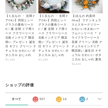
【１点もの ・ 玄関ド
【１点もの ・ 玄関ド
【1点もの 約直径
アOK♪】貝殻とシー
アOK♪】貝殻とシー
30cm】 ラナンキュラ
グラスの夏色リース
グラスの夏色リース
スとスモークツリー
D / 夏 玄関 ドア用リ
C / 夏 玄関 ドア用リ
かわいい大きめハー
ース フラワーリース
ース フラワーリース
フムーンリース ＊ ド
北欧インテリア 開店
北欧インテリア 開店
ライフラワーリース
祝い プレゼント 誕生
祝い プレゼント 誕生
花束 グリーン 北欧 ナ
日 ギフト グリーン ナ
日 ギフト グリーン ナ
チュラルインテリア
チュラル かわいい ボ
チュラル かわいい ボ
開店祝い 誕生日 ナチ
タニカル おしゃれ
タニカル おしゃれ
ュラル かわいい ボタ
ニカル おしゃれ 夏色
¥5,280
¥5,280
¥6,820
ショップの評価
すべて
557
14
2