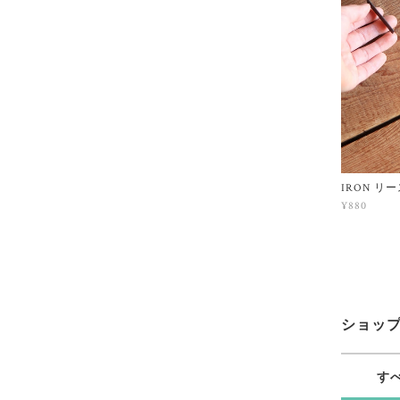
IRON リ
¥880
ショッ
す