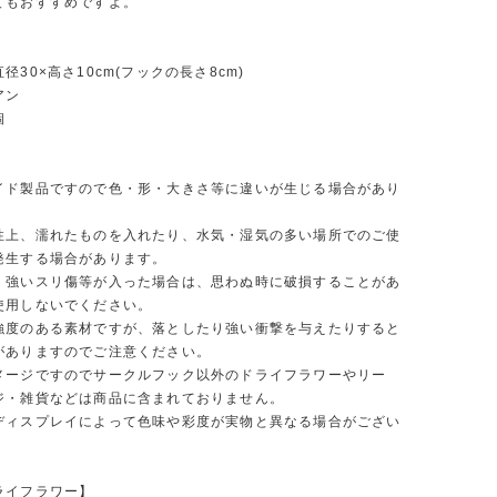
てもおすすめですよ。
径30×高さ10cm(フックの長さ8cm)
アン
個
イド製品ですので色・形・大きさ等に違いが生じる場合があり
性上、濡れたものを入れたり、水気・湿気の多い場所でのご使
発生する場合があります。
・強いスリ傷等が入った場合は、思わぬ時に破損することがあ
使用しないでください。
強度のある素材ですが、落としたり強い衝撃を与えたりすると
がありますのでご注意ください。
メージですのでサークルフック以外のドライフラワーやリー
ジ・雑貨などは商品に含まれておりません。
ディスプレイによって色味や彩度が実物と異なる場合がござい
ライフラワー】