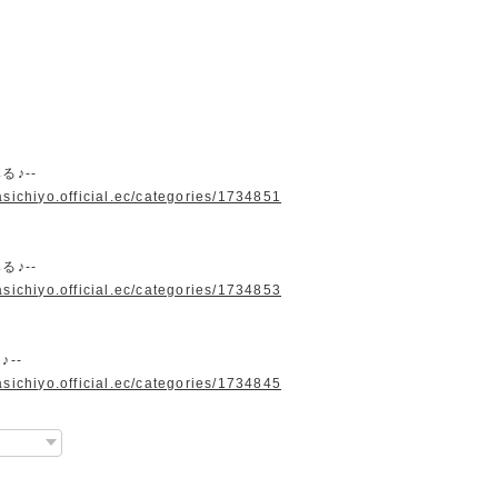
る♪--
asichiyo.official.ec/categories/1734851
る♪--
asichiyo.official.ec/categories/1734853
♪--
asichiyo.official.ec/categories/1734845