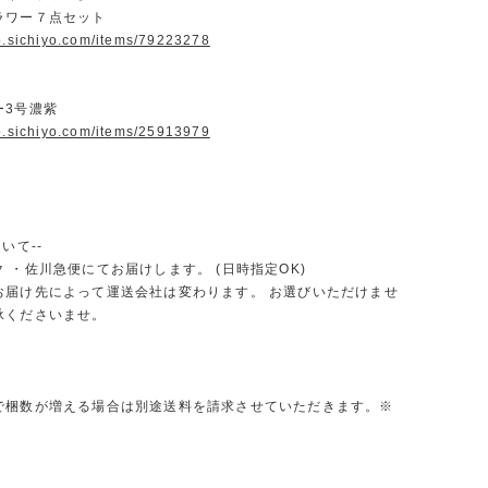
ラワー７点セット
op.sichiyo.com/items/79223278
ー3号濃紫
op.sichiyo.com/items/25913979
いて--
 ・佐川急便にてお届けします。 (日時指定OK)
お届け先によって運送会社は変わります。 お選びいただけませ
承くださいませ。
で梱数が増える場合は別途送料を請求させていただきます。※