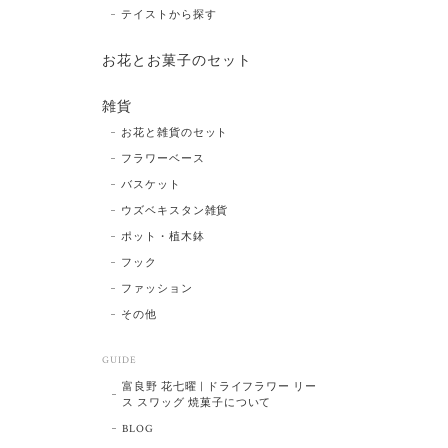
テイストから探す
お花とお菓子のセット
雑貨
お花と雑貨のセット
フラワーベース
バスケット
ウズベキスタン雑貨
ポット・植木鉢
フック
ファッション
その他
GUIDE
富良野 花七曜 | ドライフラワー リー
ス スワッグ 焼菓子について
BLOG