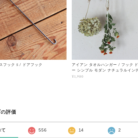
ースフック S / ドアフック
アイアン タオルハンガー / フック 
ー シンプル モダン ナチュラルイン
¥1,980
プの評価
べて
556
14
2