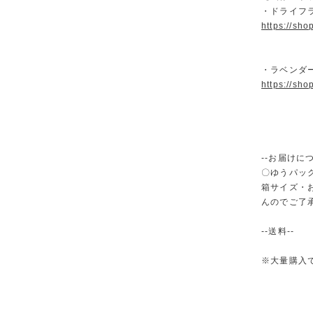
・ドライフ
https://sh
・ラベンダ
https://sh
--お届けにつ
〇ゆうパック
箱サイズ・
んのでご了
--送料--
※大量購入