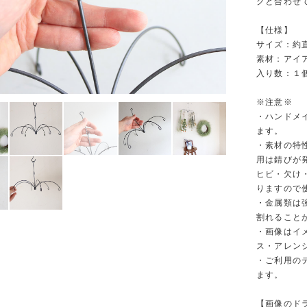
クと合わせ
【仕様】
サイズ：約直
素材：アイ
入り数：１
※注意※
・ハンドメ
ます。
・素材の特
用は錆びが
ヒビ・欠け
りますので
・金属類は
割れること
・画像はイ
ス・アレン
・ご利用の
ます。
【画像のド