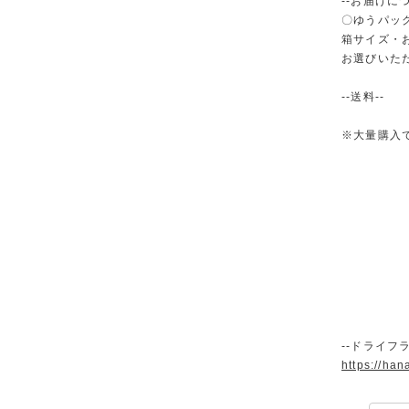
--お届けにつ
〇ゆうパック
箱サイズ・
お選びいた
--送料--
※大量購入
--ドライフ
https://han