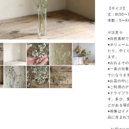
【サイズ】
丈：約50〜7
本数：5〜
※注意※
●自然素材
●ボリュー
たり、中く
ます。
●おおよそ
●一束の分
そになりま
●お花の中
●ご利用の
●ドライフ
す。多少、
どがある場
●画像はイ
品に含まれ