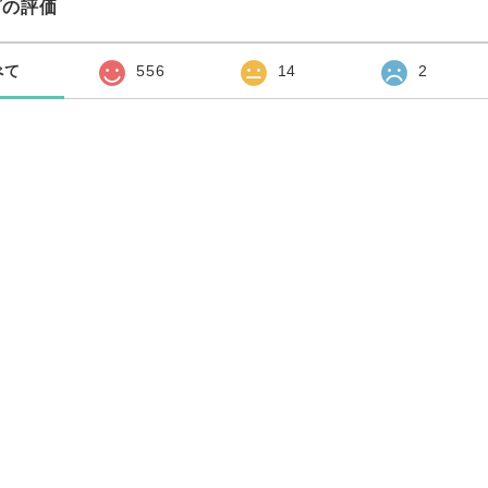
プの評価
べて
556
14
2