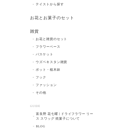
テイストから探す
お花とお菓子のセット
雑貨
お花と雑貨のセット
フラワーベース
バスケット
ウズベキスタン雑貨
ポット・植木鉢
フック
ファッション
その他
GUIDE
富良野 花七曜 | ドライフラワー リー
ス スワッグ 焼菓子について
BLOG