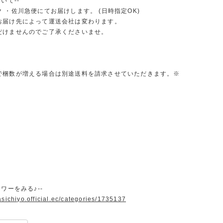
いて--
 ・佐川急便にてお届けします。 (日時指定OK)
お届け先によって運送会社は変わります。
だけませんのでご了承くださいませ。
で梱数が増える場合は別途送料を請求させていただきます。※
ラワーをみる♪--
asichiyo.official.ec/categories/1735137