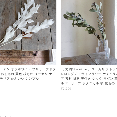
ーデン オフホワイト プリザーブドフ
【 丈約58～66cm 】ユーカリ テト
白 おしゃれ 夏色 枝もの ユーカリ ナチ
L ロング / ドライフラワー ナチュ
テリア かわいい シンプル
ア 素材 材料 実付き シック モダン 
ルバーリーフ ボタニカル 枝 枝もの
¥2,200