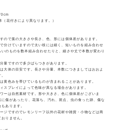
0cm
9本（花付きにより異なります。）
ですので葉の大きさや長さ、色、形には個体差があります。
ムで分けていますので太い枝には細く、短いものを組み合わせ
らいのものを数本組み合わせたりと、細さや丈で本数が変わり
の分量ですので多少ばらつきがあります。
量は大体の目安です。長さや分量、本数につきましてはおおよ
す。
には黄色みを帯びているものが含まれることがあります。
ディスプレイによって色味が異なる場合があります。
ラワーは自然素材です。形や大きさ、色に個体差がございま
葉に傷があったり、花落ち、汚れ、斑点、虫の食った跡、傷な
合もあります。
メージですのでレモンリーフ以外の花材や雑貨・小物などは商
ておりません。