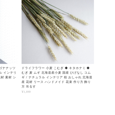
ラゴナナッツ
ドライフラワー 小麦 こむぎ ◆ キタホナミ ◆
ラル インテリ
むぎ 麦 ムギ 北海道産小麦 国産 ひげなし コム
花材 素材 シ
ギ / ナチュラル インテリア 枝 おしゃれ 北海道
産 花材 リース ハンドメイド 花束 作り方 飾り
方 吊るす
¥1,100