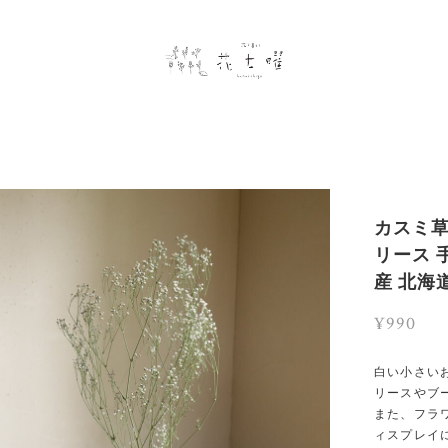
カスミ草
リース 
産 北海
¥990
白い小さい
リースやブ
また、フラ
ィスプレイ