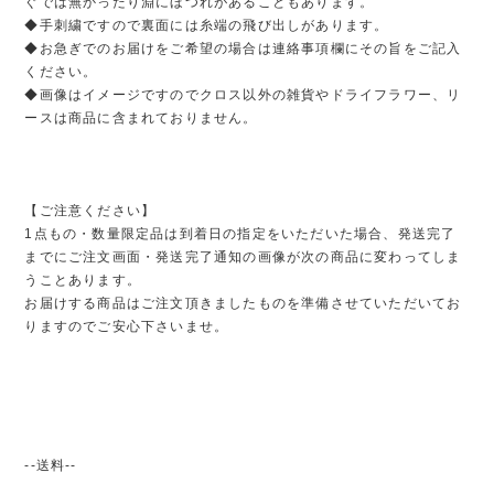
ぐでは無かったり淵にほつれがあることもあります。
◆手刺繍ですので裏面には糸端の飛び出しがあります。
◆お急ぎでのお届けをご希望の場合は連絡事項欄にその旨をご記入
ください。
◆画像はイメージですのでクロス以外の雑貨やドライフラワー、リ
ースは商品に含まれておりません。
【ご注意ください】
1点もの・数量限定品は到着日の指定をいただいた場合、発送完了
までにご注文画面・発送完了通知の画像が次の商品に変わってしま
うことあります。
お届けする商品はご注文頂きましたものを準備させていただいてお
りますのでご安心下さいませ。
--送料--