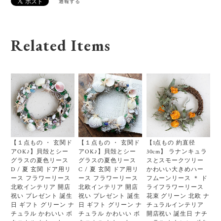
通報する
Related Items
【１点もの ・ 玄関ド
【１点もの ・ 玄関ド
【1点もの 約直径
アOK♪】貝殻とシー
アOK♪】貝殻とシー
30cm】 ラナンキュラ
グラスの夏色リース
グラスの夏色リース
スとスモークツリー
D / 夏 玄関 ドア用リ
C / 夏 玄関 ドア用リ
かわいい大きめハー
ース フラワーリース
ース フラワーリース
フムーンリース ＊ ド
北欧インテリア 開店
北欧インテリア 開店
ライフラワーリース
祝い プレゼント 誕生
祝い プレゼント 誕生
花束 グリーン 北欧 ナ
日 ギフト グリーン ナ
日 ギフト グリーン ナ
チュラルインテリア
チュラル かわいい ボ
チュラル かわいい ボ
開店祝い 誕生日 ナチ