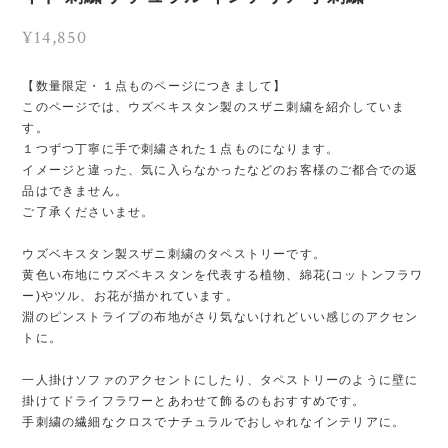
¥14,850
【数量限定・１点ものページにつきまして】
このページでは、ウズベキスタン製のスザニ刺繍を紹介していま
す。
１つずつ丁寧に手で刺繍された１点ものになります。
イメージと違った、気に入らなかったなどのお客様のご都合での返
品はできません。
ご了承くださいませ。
ウズベキスタン製スザニ刺繍のタペストリーです。
黄色い布地にウズベキスタンを代表する植物、綿花(コットンフラワ
ー)やツル、お花が描かれています。
淵のピンストライプの布地がさり気ないけれどいい感じのアクセン
トに。
一人掛けソファのアクセントにしたり、タペストリーのように壁に
掛けてドライフラワーとあわせて飾るのもおすすめです。
手刺繍の繊細なクロスでナチュラルでおしゃれなインテリアに。