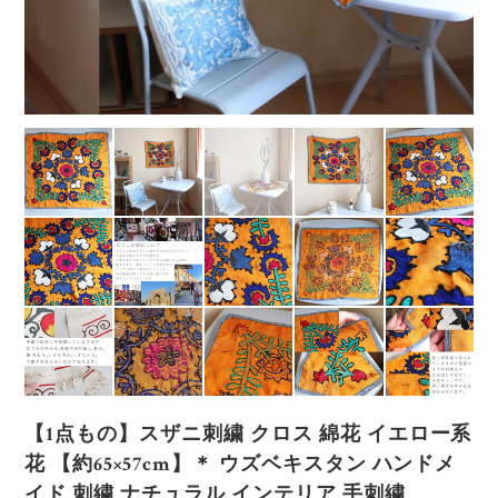
【1点もの】スザニ刺繍 クロス 綿花 イエロー系
花 【約65×57cm】＊ ウズベキスタン ハンドメ
イド 刺繍 ナチュラル インテリア 手刺繍