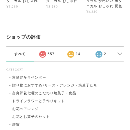
タニカル おしゃれ
タニカル おしゃれ
ュラル かわいい ボタ
ニカル おしゃれ 夏色
¥5,280
¥5,280
¥6,820
ショップの評価
すべて
557
14
2
CATEGORY
富良野産ラベンダー
贈り物におすすめ♪リース・アレンジ・焼菓子たち
富良野花七曜のこだわり焼菓子・食品
ドライフラワーと手作りキット
お花のアレンジ
お花とお菓子のセット
雑貨