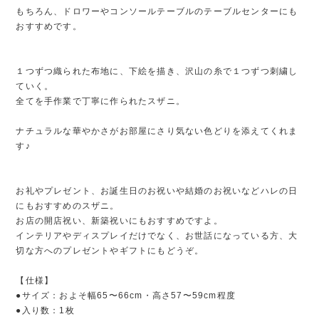
もちろん、ドロワーやコンソールテーブルのテーブルセンターにも
おすすめです。
１つずつ織られた布地に、下絵を描き、沢山の糸で１つずつ刺繍し
ていく。
全てを手作業で丁寧に作られたスザニ。
ナチュラルな華やかさがお部屋にさり気ない色どりを添えてくれま
す♪
お礼やプレゼント、お誕生日のお祝いや結婚のお祝いなどハレの日
にもおすすめのスザニ。
お店の開店祝い、新築祝いにもおすすめですよ。
インテリアやディスプレイだけでなく、お世話になっている方、大
切な方へのプレゼントやギフトにもどうぞ。
【仕様】
●サイズ：およそ幅65〜66cm・高さ57〜59cm程度
●入り数：1枚