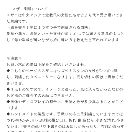
--- スザニ刺繍について ---
スザニは中央アジアで遊牧民の女性たちが古より代々受け継いでき
た刺繍です。
下絵を書き丁寧に１つずつ手で刺繍される図柄。
蔓草や花々、果物といった文様が多く,かつては嫁入り道具の１つと
して母や親戚が縫いながら娘に縫い方を教えたと言われています。
※注意※
お買い求めの際は下記をご確認くださいませ。
◆こちらのページのスザニはウズベキスタンの女性が1つずつ織
り、刺繍したタペストリーになります。売り切れの際はご容赦くだ
さいませ。
◆１点ものですので、イメージと違った、気に入らなかったなどの
お客様のご都合での返品はできません。
◆画像やディスプレイの都合上、実物と色が多少異なることがござ
います。
◆ハンドメイドの製品です。手織りの布に手刺繍していますのでほ
つれやゆがみ,ヨレ,糸端の飛び出し,折れ,傷,色むら,小さな汚れ,小さ
なシミ,下書きの残りや下書きのはみ出しがあったり、布端が真っす