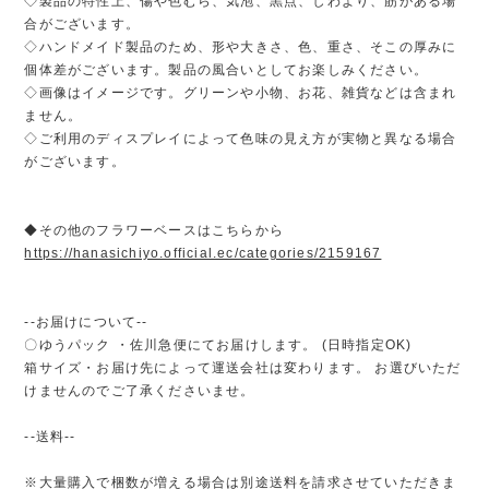
◇製品の特性上、傷や色むら、気泡、黒点、しわより、筋がある場
合がございます。
◇ハンドメイド製品のため、形や大きさ、色、重さ、そこの厚みに
個体差がございます。製品の風合いとしてお楽しみください。
◇画像はイメージです。グリーンや小物、お花、雑貨などは含まれ
ません。
◇ご利用のディスプレイによって色味の見え方が実物と異なる場合
がございます。
◆その他のフラワーベースはこちらから
https://hanasichiyo.official.ec/categories/2159167
--お届けについて--
〇ゆうパック ・佐川急便にてお届けします。 (日時指定OK)
箱サイズ・お届け先によって運送会社は変わります。 お選びいただ
けませんのでご了承くださいませ。
--送料--
※大量購入で梱数が増える場合は別途送料を請求させていただきま