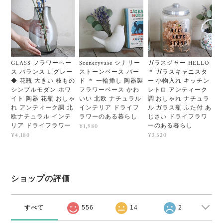
GLASS フラワーベー
Sceneryvase シナリー
ガラスジャー HELLO
ス バランス L グレー
ストーンベース バー
＊ ガラスキャニスタ
◆ 花瓶 大きい 枝もの
ド ＊ 一輪挿し 陶器製
ー 小物入れ キッチン
シンプルモダン ホワ
フラワーベース かわ
レトロ アンティーク
イト 陶器 花瓶 おしゃ
いい 北欧 ナチュラル
調 おしゃれ ナチュラ
れ アンティーク調 北
インテリア ドライフ
ル ガラス瓶 ふた付 あ
欧ナチュラル インテ
ラワーのある暮らし
じさい ドライフラワ
リア ドライフラワー
ーのある暮らし
¥1,980
¥4,180
¥3,520
ショップの評価
すべて
556
14
2