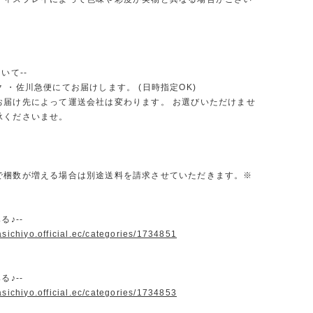
いて--
 ・佐川急便にてお届けします。 (日時指定OK)
お届け先によって運送会社は変わります。 お選びいただけませ
承くださいませ。
で梱数が増える場合は別途送料を請求させていただきます。※
る♪--
asichiyo.official.ec/categories/1734851
る♪--
asichiyo.official.ec/categories/1734853