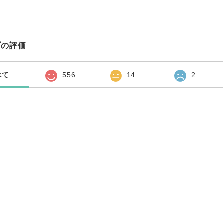
プの評価
べて
556
14
2