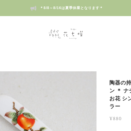
＊8/8～8/16は夏季休業となります＊
陶器の持
ン ＊ 
お花 シ
ラー
¥880