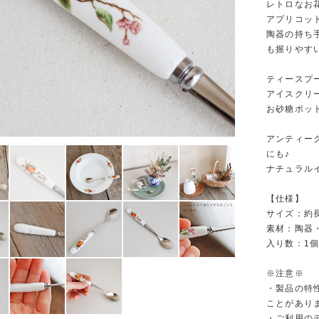
レトロなお
アプリコッ
陶器の持ち
も握りやす
ティースプ
アイスクリ
お砂糖ポッ
アンティー
にも♪
ナチュラル
【仕様】
サイズ：約長さ
素材：陶器
入り数：1
※注意※
・製品の特
ことがあり
・ご利用の