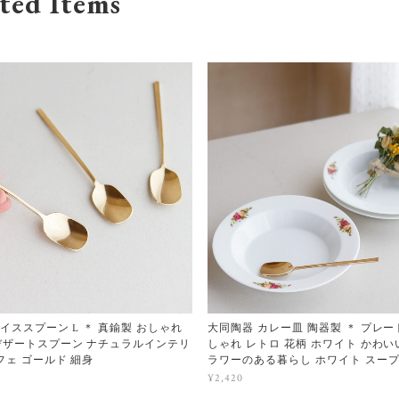
ted Items
アイススプーン L ＊ 真鍮製 おしゃれ
大同陶器 カレー皿 陶器製 ＊ プレー
デザートスプーン ナチュラルインテリ
しゃれ レトロ 花柄 ホワイト かわい
フェ ゴールド 細身
ラワーのある暮らし ホワイト スー
¥2,420