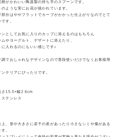
花柄がかわいい陶器製の持ち手のスプーンです。
トのような実にお花が描かれています。
手部分はややフラットでカーブがかかった仕上がりなのでとて
いです。
ーンとしてお気に入りのカップに添えるのはもちろん
ームやヨーグルト、デザートに添えたり、
トに入れるのにもいい感じです♪
ク調でおしゃれなデザインなので普段使いだけでなくお客様用
インテリアにぴったりです。
15.5×幅2.6cm
・ステンレス
個
性上、形や大きさに若干の差があったり小さなシミや傷がある
ます。
ディスプレイによって色味や彩度が実物と異なる場合がござい