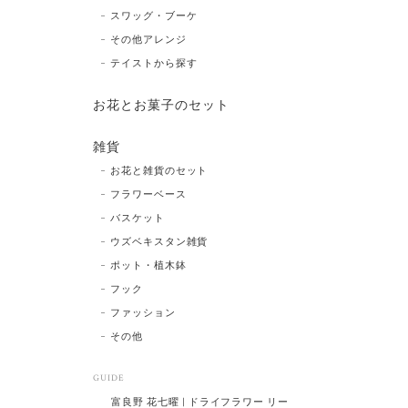
スワッグ・ブーケ
その他アレンジ
テイストから探す
お花とお菓子のセット
雑貨
お花と雑貨のセット
フラワーベース
バスケット
ウズベキスタン雑貨
ポット・植木鉢
フック
ファッション
その他
GUIDE
富良野 花七曜 | ドライフラワー リー