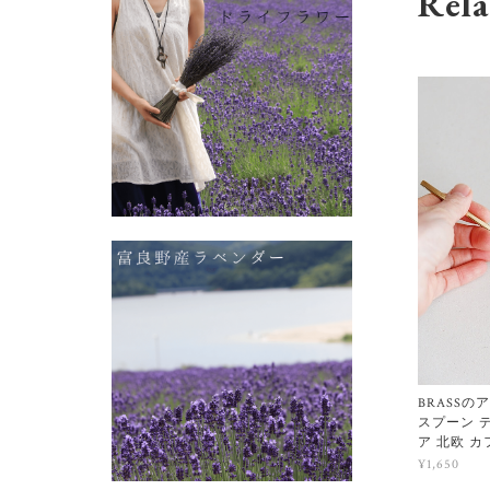
Rela
BRASSの
スプーン 
ア 北欧 カ
¥1,650