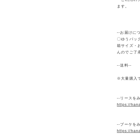
ます。
--お届けにつ
〇ゆうパック
箱サイズ・
んのでご了
--送料--
※大量購入
--リースをみ
https://han
--ブーケをみ
https://han