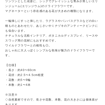
ツンツンとした花姿に、シックでグレイッシュな青みが美しいエリ
ンジューム(エリンジウム)のドライフラワーです。
マグネーターという存在感のある花が大きめの種類になります。
一輪挿しにすっと挿したり、ラグラスやパンパスグラスなどの白い
穂ものとあわせたり、あじさいやミナヅキのアンティークピンクに
も似合います。
ナチュラルな北欧インテリア、ボタニカルディスプレイ、リースや
スワッグ用の花材にもおすすめです。
ワイルドフラワーとの相性も◎。
おしゃれに大人っぽくシンプルな色味が魅力のドライフラワーで
す。
【仕様】
・長さ：約40〜60cm
・花径：約2.5〜4.5cm程度
・花数：約5〜9輪
・本数：約1〜4本
※注意※
◇自然素材ですので、長さや花数、本数、花の大きさには個体差が
あります。