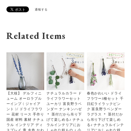
通報する
Related Items
【大枝】 デルフィニ
ナチュラルカラー ド
春色かわいい ドライ
ューム オーロラブル
ライフラワーセット
フラワー3種セット 千
ーインプ ( ジャイア
ユーカリ 富良野ラベ
日紅ライラックピン
ント )/ ドライフラワ
ンダー ナンキンハゼ
ク 富良野ラベンダー
ー 花材 リース 手作り
＊ 茎付だから吊り下
ラグラス ＊ 茎付だか
国産 材料 素材 ナチュ
げて楽しめる♪ ナチュ
ら吊り下げて楽しめ
ラル インテリア ディ
ラルインテリアにお
る♪ ナチュラルインテ
スプレイ 青 水色 かわ
しゃれな枝もの ♪ 小
リアにおしゃれな枝