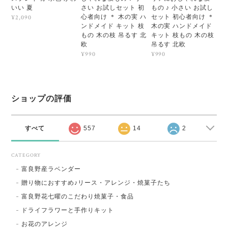
いい 夏
さい お試しセット 初
もの ♪ 小さい お試し
心者向け ＊ 木の実 ハ
セット 初心者向け ＊
¥2,090
ンドメイド キット 枝
木の実 ハンドメイド
もの 木の枝 吊るす 北
キット 枝もの 木の枝
欧
吊るす 北欧
¥990
¥990
ショップの評価
すべて
557
14
2
CATEGORY
富良野産ラベンダー
贈り物におすすめ♪リース・アレンジ・焼菓子たち
富良野花七曜のこだわり焼菓子・食品
ドライフラワーと手作りキット
お花のアレンジ