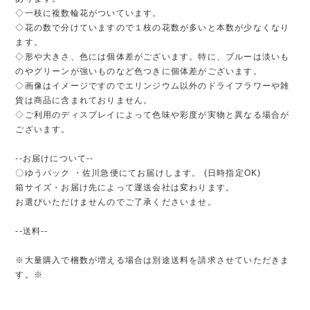
◇一枝に複数輪花がついています。
◇花の数で分けていますので１枝の花数が多いと本数が少なくなり
ます。
◇形や大きさ、色には個体差がございます。特に、ブルーは淡いも
のやグリーンが強いものなど色つきに個体差がございます。
◇画像はイメージですのでエリンジウム以外のドライフラワーや雑
貨は商品に含まれておりません。
◇ご利用のディスプレイによって色味や彩度が実物と異なる場合が
ございます。
--お届けについて--
〇ゆうパック ・佐川急便にてお届けします。 (日時指定OK)
箱サイズ・お届け先によって運送会社は変わります。
お選びいただけませんのでご了承くださいませ。
--送料--
※大量購入で梱数が増える場合は別途送料を請求させていただきま
す。※