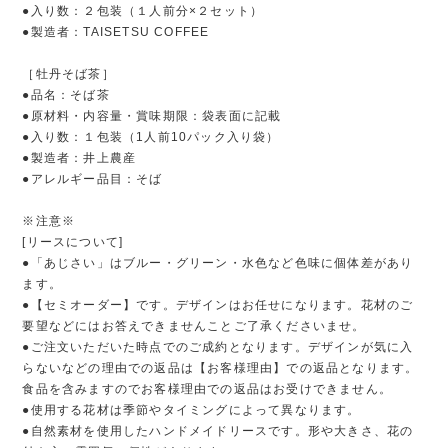
●入り数：２包装（１人前分×２セット）
●製造者：TAISETSU COFFEE
［牡丹そば茶］
●品名：そば茶
●原材料・内容量・賞味期限：袋表面に記載
●入り数：１包装（1人前10パック入り袋）
●製造者：井上農産
●アレルギー品目：そば
※注意※
[リースについて]
●「あじさい」はブルー・グリーン・水色など色味に個体差があり
ます。
●【セミオーダー】です。デザインはお任せになります。花材のご
要望などにはお答えできませんことご了承くださいませ。
●ご注文いただいた時点でのご成約となります。デザインが気に入
らないなどの理由での返品は【お客様理由】での返品となります。
食品を含みますのでお客様理由での返品はお受けできません。
●使用する花材は季節やタイミングによって異なります。
●自然素材を使用したハンドメイドリースです。形や大きさ、花の