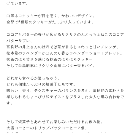
げています。
白黒ネコクッキーが目を惹く、かわいいデザイン。
全部で5種類のクッキーがたっぷり入っています。
ココアとバターの香りが広がるサクサクのふとっちょねこのココア
バターサブレ、
富良野の井上さんの牡丹そば茶が香るじゅわっと甘いメレンゲ、
松本君のラベンダーがほんのり香るラベンダーショートブレッド。
抹茶のほろ苦さを感じる抹茶のほろほろクッキー
そして白黒胡麻にサクサク食感にバター香るパイ。
どれから食べるか迷っちゃう。
どれも個性たっぷりの焼菓子たちです。
味わい、香り、テクスチャーのバランスを考え、富良野の素朴さを
感じられるちょっぴり和テイストをプラスした大人な組み合わせで
す。
そして焼菓子とあわせてお楽しみいただけるお飲み物。
大雪コーヒーのドリップパックコーヒー２個、