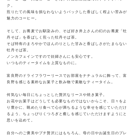
ク。
煎りたての風味を損なわないようパックした香ばしく程よい苦みが
魅力のコーヒー。
そして、お蕎麦でお馴染みの、そば好き井上さんの幻のお蕎麦「牡
丹そば」を香ばしく煎った牡丹そば茶。
そば特有のまろやかでほんのりとした甘みと香ばしさがたまらない
牡丹そば茶。
ノンカフェインですので妊婦さんにも安心です。
いつものティータイムを上質なものに。
富良野のドライフラワーリースでお部屋をナチュラルに飾って、富
良野を感じる素朴なお菓子と飲み物で素敵なティータイム。
何気ない毎日にちょっとした贅沢なリースや焼き菓子。
お花やお菓子はどうしても必要なものではないからこそ、日々をよ
り豊かに、眺めたり食べて心が満ちるような幸せを感じていただけ
るよう、ちょっぴりくつろぎと癒しを感じていただけますようにと
思いを込めて。
自分へのご褒美やプチ贅沢にはもちろん、母の日やお誕生日のプレ