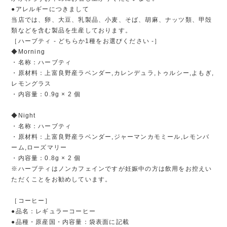
●アレルギーにつきまして
当店では、卵、大豆、乳製品、小麦、そば、胡麻、ナッツ類、甲殻
類などを含む製品を生産しております。
［ハーブティ - どちらか1種をお選びください -］
◆Morning
・名称：ハーブティ
・原材料：上富良野産ラベンダー,カレンデュラ,トゥルシー,よもぎ,
レモングラス
・内容量：0.9g × 2 個
◆Night
・名称：ハーブティ
・原材料：上富良野産ラベンダー,ジャーマンカモミール,レモンバ
ーム,ローズマリー
・内容量：0.8g × 2 個
※ハーブティはノンカフェインですが妊娠中の方は飲用をお控えい
ただくことをお勧めしています。
［コーヒー］
●品名：レギュラーコーヒー
●品種・原産国・内容量：袋表面に記載