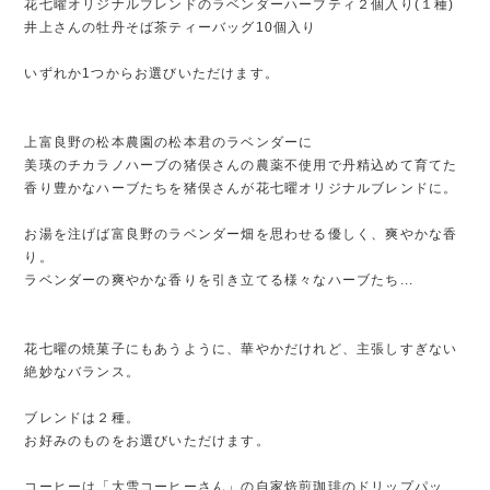
花七曜オリジナルブレンドのラベンダーハーブティ２個入り(１種)
井上さんの牡丹そば茶ティーバッグ10個入り
いずれか1つからお選びいただけます。
上富良野の松本農園の松本君のラベンダーに
美瑛のチカラノハーブの猪俣さんの農薬不使用で丹精込めて育てた
香り豊かなハーブたちを猪俣さんが花七曜オリジナルブレンドに。
お湯を注げば富良野のラベンダー畑を思わせる優しく、爽やかな香
り。
ラベンダーの爽やかな香りを引き立てる様々なハーブたち...
花七曜の焼菓子にもあうように、華やかだけれど、主張しすぎない
絶妙なバランス。
ブレンドは２種。
お好みのものをお選びいただけます。
コーヒーは「大雪コーヒーさん」の自家焙煎珈琲のドリップパッ