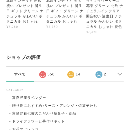
北欧インテリア 開店
北欧インテリア 開店
ライフラワーリース
祝い プレゼント 誕生
祝い プレゼント 誕生
花束 グリーン 北欧 ナ
日 ギフト グリーン ナ
日 ギフト グリーン ナ
チュラルインテリア
チュラル かわいい ボ
チュラル かわいい ボ
開店祝い 誕生日 ナチ
タニカル おしゃれ
タニカル おしゃれ
ュラル かわいい ボタ
ニカル おしゃれ 夏色
¥5,280
¥5,280
¥6,820
ショップの評価
すべて
556
14
2
CATEGORY
富良野産ラベンダー
贈り物におすすめ♪リース・アレンジ・焼菓子たち
富良野花七曜のこだわり焼菓子・食品
ドライフラワーと手作りキット
お花のアレンジ