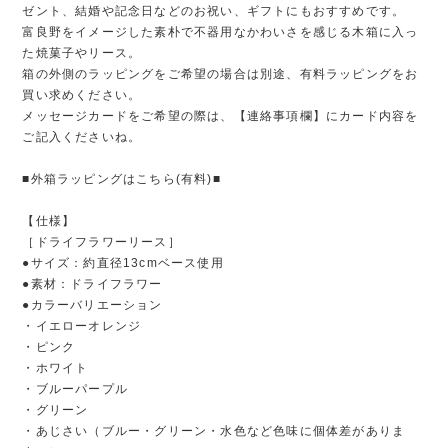
ゼント、結婚や記念日などのお祝い、ギフトにもおすすめです。
富良野をイメージした素朴で不器用なかわいさを感じる木箱に入っ
た焼菓子やリース。
箱の外側のラッピングをご希望の場合は別途、有料ラッピングをお
買い求めください。
メッセージカードをご希望の際は、【連絡事項欄】にカード内容を
ご記入くださいね。
■外箱ラッピングはこちら(有料)■
【仕様】
［ドライフラワーリース］
●サイズ：約直径13cmベース使用
●素材：ドライフラワー
●カラーバリエーション
・イエローオレンジ
・ピンク
・ホワイト
・ブルーパープル
・グリーン
・あじさい（ブルー・グリーン・水色など色味に個体差がありま