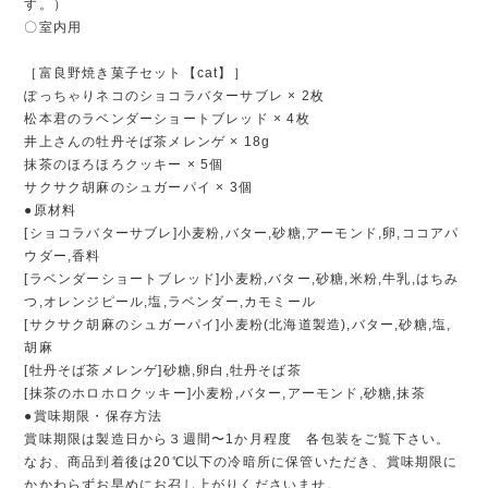
す。）
〇室内用
［富良野焼き菓子セット【cat】］
ぽっちゃりネコのショコラバターサブレ × 2枚
松本君のラベンダーショートブレッド × 4枚
井上さんの牡丹そば茶メレンゲ × 18g
抹茶のほろほろクッキー × 5個
サクサク胡麻のシュガーパイ × 3個
●原材料
[ショコラバターサブレ]小麦粉,バター,砂糖,アーモンド,卵,ココアパ
ウダー,香料
[ラベンダーショートブレッド]小麦粉,バター,砂糖,米粉,牛乳,はちみ
つ,オレンジピール,塩,ラベンダー,カモミール
[サクサク胡麻のシュガーパイ]小麦粉(北海道製造),バター,砂糖,塩,
胡麻
[牡丹そば茶メレンゲ]砂糖,卵白,牡丹そば茶
[抹茶のホロホロクッキー]小麦粉,バター,アーモンド,砂糖,抹茶
●賞味期限・保存方法
賞味期限は製造日から３週間〜1か月程度 各包装をご覧下さい。
なお、商品到着後は20℃以下の冷暗所に保管いただき、賞味期限に
かかわらずお早めにお召し上がりくださいませ。