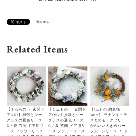
通報する
Related Items
【１点もの ・ 玄関ド
【１点もの ・ 玄関ド
【1点もの 約直径
アOK♪】貝殻とシー
アOK♪】貝殻とシー
30cm】 ラナンキュラ
グラスの夏色リース
グラスの夏色リース
スとスモークツリー
D / 夏 玄関 ドア用リ
C / 夏 玄関 ドア用リ
かわいい大きめハー
ース フラワーリース
ース フラワーリース
フムーンリース ＊ ド