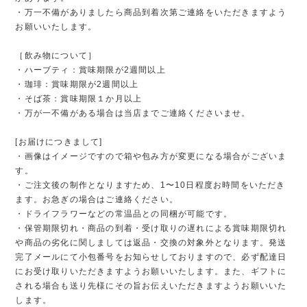
・万一不備がありましたら商品到着次第ご連絡をいただきますよう
お願いいたします。
［飲み物について］
・ハーブティ：賞味期限が2週間以上
・珈琲：賞味期限が2週間以上
・そば茶：賞味期限１か月以上
・万が一不備がある場合は当店までご連絡くださいませ。
[お届けにつきまして]
・画像はイメージですので箱や包み方が変更になる場合がございま
す。
・ご注文後の制作となりますため、1〜10日程度お時間をいただき
ます。お急ぎの場合はご連絡ください。
・ドライフラワーなどの常温品との同梱が可能です。
・保管期限切れ・商品の到着・受け取りの遅れによる賞味期限切れ
や商品の劣化に関しましては返品・交換の対象外となります。発送
完了メールにて小包番号をお知らせしておりますので、必ず配達日
にお受け取りいただきますようお願いいたします。また、ギフトに
される場合も送り先様にその旨お伝えいただきますようお願いいた
します。