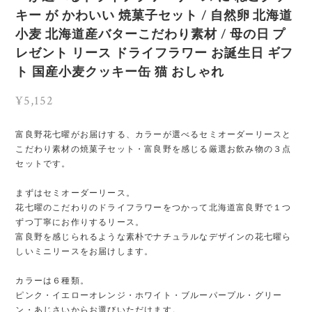
キー が かわいい 焼菓子セット / 自然卵 北海道
小麦 北海道産バターこだわり素材 / 母の日 プ
レゼント リース ドライフラワー お誕生日 ギフ
ト 国産小麦クッキー缶 猫 おしゃれ
¥5,152
富良野花七曜がお届けする、カラーが選べるセミオーダーリースと
こだわり素材の焼菓子セット・富良野を感じる厳選お飲み物の３点
セットです。
まずはセミオーダーリース。
花七曜のこだわりのドライフラワーをつかって北海道富良野で１つ
ずつ丁寧にお作りするリース。
富良野を感じられるような素朴でナチュラルなデザインの花七曜ら
しいミニリースをお届けします。
カラーは６種類。
ピンク・イエローオレンジ・ホワイト・ブルーパープル・グリー
ン・あじさいからお選びいただけます。