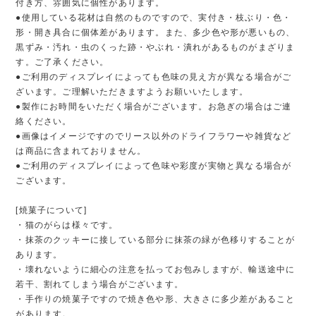
付き方、雰囲気に個性があります。
●使用している花材は自然のものですので、実付き・枝ぶり・色・
形・開き具合に個体差があります。また、多少色や形が悪いもの、
黒ずみ・汚れ・虫のくった跡・やぶれ・潰れがあるものがまざりま
す。ご了承ください。
●ご利用のディスプレイによっても色味の見え方が異なる場合がご
ざいます。ご理解いただきますようお願いいたします。
●製作にお時間をいただく場合がございます。お急ぎの場合はご連
絡ください。
●画像はイメージですのでリース以外のドライフラワーや雑貨など
は商品に含まれておりません。
●ご利用のディスプレイによって色味や彩度が実物と異なる場合が
ございます。
[焼菓子について]
・猫のがらは様々です。
・抹茶のクッキーに接している部分に抹茶の緑が色移りすることが
あります。
・壊れないように細心の注意を払ってお包みしますが、輸送途中に
若干、割れてしまう場合がございます。
・手作りの焼菓子ですので焼き色や形、大きさに多少差があること
があります。