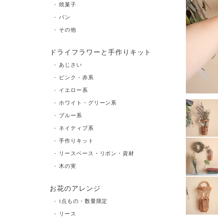
焼菓子
パン
その他
ドライフラワーと手作りキット
あじさい
ピンク・赤系
イエロー系
ホワイト・グリーン系
ブルー系
ネイティブ系
手作りキット
リースベース・リボン・資材
木の実
お花のアレンジ
1点もの・数量限定
リース