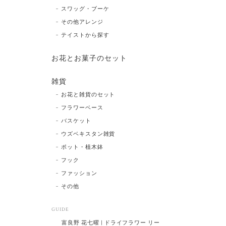
スワッグ・ブーケ
その他アレンジ
テイストから探す
お花とお菓子のセット
雑貨
お花と雑貨のセット
フラワーベース
バスケット
ウズベキスタン雑貨
ポット・植木鉢
フック
ファッション
その他
GUIDE
富良野 花七曜 | ドライフラワー リー