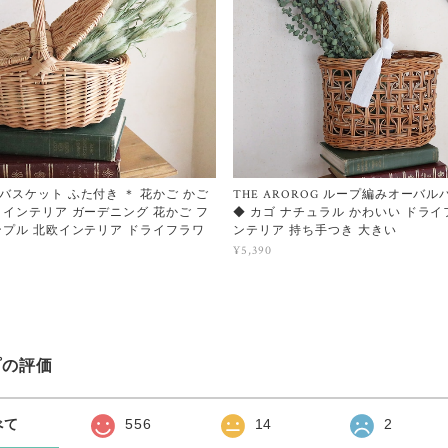
バスケット ふた付き ＊ 花かご かご
THE AROROG ループ編みオーバ
 インテリア ガーデニング 花かご フ
◆ カゴ ナチュラル かわいい ドライ
ンプル 北欧インテリア ドライフラワ
ンテリア 持ち手つき 大きい
¥5,390
プの評価
べて
556
14
2