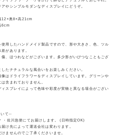
ドライフラワーブーケをかけて飾るとナチュラルでおしゃれ。
リアやシンプルモダンなディスプレイにどうぞ。
12×奥8×高21cm
6cm
を使用したハンドメイド製品ですので、形や大きさ、色、ツル
体差があります。
、傷、ほつれなどがございます。多少形がいびつなこともござ
としたナチュラルな風合いをお楽しみください。
画像はドライフラワーをディスプレイしています。グリーンや
には含まれておりません。
ディスプレイによって色味や彩度が実物と異なる場合がござい
いて--
 ・佐川急便にてお届けします。 (日時指定OK)
お届け先によって運送会社は変わります。
だけませんのでご了承くださいませ。