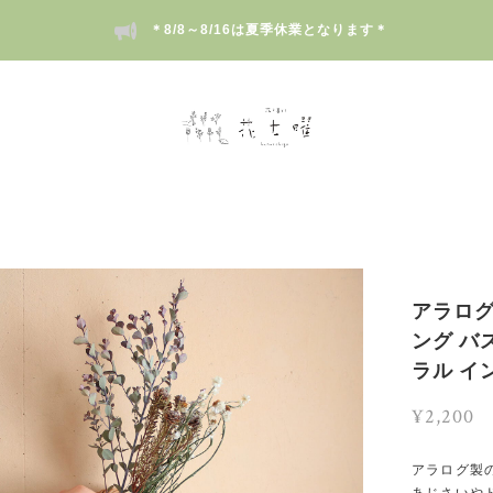
＊8/8～8/16は夏季休業となります＊
アラログ
ング バ
ラル イ
¥2,200
アラログ製