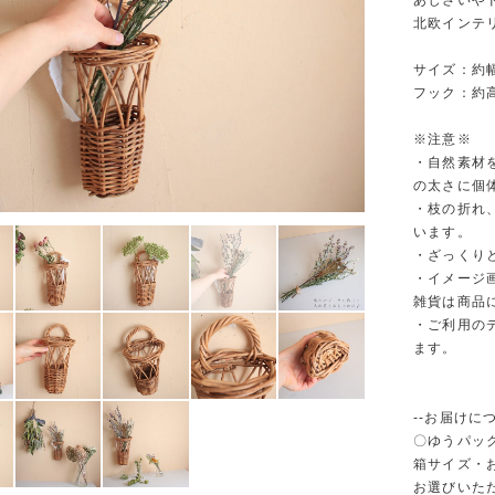
あじさいや
北欧インテ
サイズ：約幅
フック：約高
※注意※
・自然素材
の太さに個
・枝の折れ
います。
・ざっくり
・イメージ
雑貨は商品
・ご利用の
ます。
--お届けにつ
〇ゆうパック
箱サイズ・
お選びいた