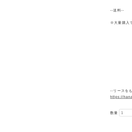
--送料--
※大量購入
--リースをも
https://han
数量