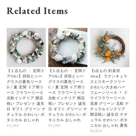
Related Items
【１点もの ・ 玄関ド
【１点もの ・ 玄関ド
【1点もの 約直径
アOK♪】貝殻とシー
アOK♪】貝殻とシー
30cm】 ラナンキュラ
グラスの夏色リース
グラスの夏色リース
スとスモークツリー
D / 夏 玄関 ドア用リ
C / 夏 玄関 ドア用リ
かわいい大きめハー
ース フラワーリース
ース フラワーリース
フムーンリース ＊ ド
北欧インテリア 開店
北欧インテリア 開店
ライフラワーリース
祝い プレゼント 誕生
祝い プレゼント 誕生
花束 グリーン 北欧 ナ
日 ギフト グリーン ナ
日 ギフト グリーン ナ
チュラルインテリア
チュラル かわいい ボ
チュラル かわいい ボ
開店祝い 誕生日 ナチ
タニカル おしゃれ
タニカル おしゃれ
ュラル かわいい ボタ
ニカル おしゃれ 夏色
¥5,280
¥5,280
¥6,820