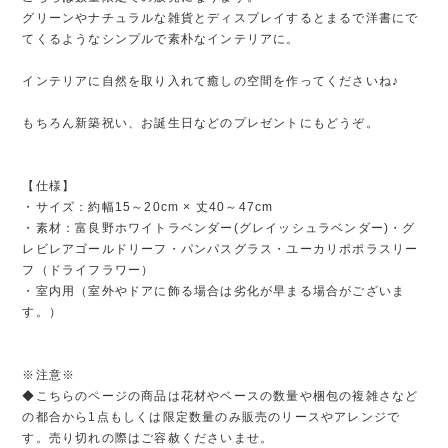
グリーンやナチュラルな雑貨とディスプレイするとまるで洋書にで
てくるようなシンプルで素朴なインテリアに。
インテリアに自然を取り入れて癒しの空間を作ってくださいね♪
もちろん新築祝い、お誕生日などのプレゼントにもどうぞ。
【仕様】
・サイズ：約幅15～20cm × 丈40～47cm
・素材：富良野ホワイトラベンダー(グレイッシュラベンダー)・グ
レビレアゴールドリーフ・パンパスグラス・ユーカリポポラスリー
フ（ドライフラワー）
・室内用（室外やドアに飾る場合は劣化が早まる場合がございま
す。）
※注意※
◆こちらのページの商品は花材やベースの数量や梱包の複雑さなど
の都合から1点もしくは限定数量のみ販売のリースやアレンジで
す。売り切れの際はご容赦くださいませ。