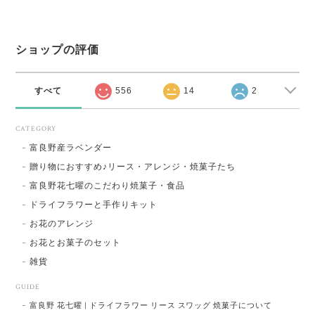
ショップの評価
すべて
556
14
2
CATEGORY
富良野産ラベンダー
贈り物におすすめ♪リース・アレンジ・焼菓子たち
富良野花七曜のこだわり焼菓子・食品
ドライフラワーと手作りキット
お花のアレンジ
お花とお菓子のセット
雑貨
GUIDE
富良野 花七曜 | ドライフラワー リース スワッグ 焼菓子について