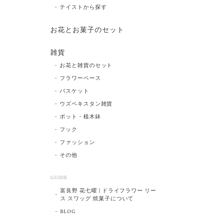
テイストから探す
お花とお菓子のセット
雑貨
お花と雑貨のセット
フラワーベース
バスケット
ウズベキスタン雑貨
ポット・植木鉢
フック
ファッション
その他
GUIDE
富良野 花七曜 | ドライフラワー リー
ス スワッグ 焼菓子について
BLOG