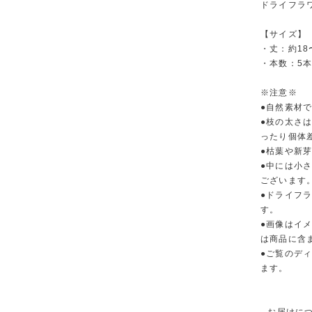
ドライフラ
【サイズ】
・丈：約18
・本数：5
※注意※
●自然素材
●枝の太さ
ったり個体
●枯葉や新
●中には小
ございます
●ドライフ
す。
●画像はイ
は商品に含
●ご覧のデ
ます。