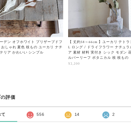
ーデン オフホワイト プリザーブドフ
【 丈約58～66cm 】ユーカリ テト
白 おしゃれ 夏色 枝もの ユーカリ ナチ
L ロング / ドライフラワー ナチュ
テリア かわいい シンプル
ア 素材 材料 実付き シック モダン 
ルバーリーフ ボタニカル 枝 枝もの
¥2,200
プの評価
べて
556
14
2