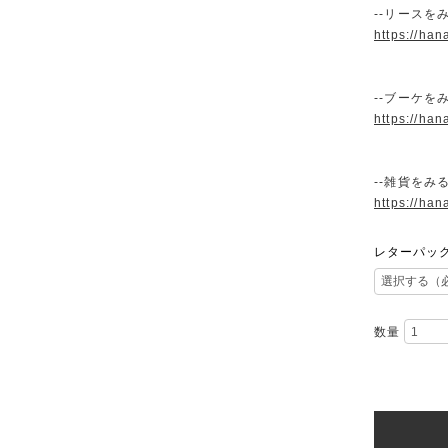
--リースをみ
https://han
--ブーケをみ
https://han
--雑貨をみる
https://han
レターパッ
数量