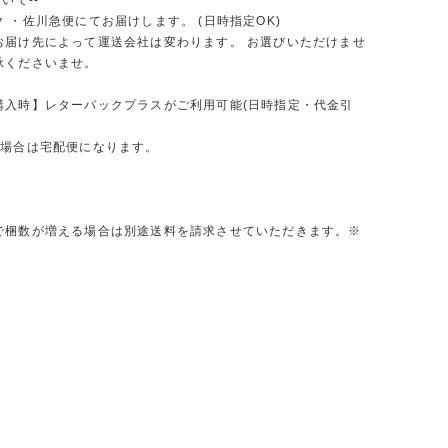
いて--
 ・佐川急便にてお届けします。 (日時指定OK)
お届け先によって運送会社は変わります。 お選びいただけませ
承くださいませ。
購入時】レターパックプラスがご利用可能(日時指定・代金引
の場合は宅配便になります。
で梱数が増える場合は別途送料を請求させていただきます。※