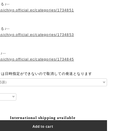
る♪--
asichiyo.official.ec/categories/1734851
る♪--
asichiyo.official.ec/categories/1734853
♪--
asichiyo.official.ec/categories/1734845
クは日時指定ができないので取消しての発送となります
International shipping available
Add to cart