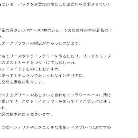
時にレターパックをお選びの場合は別途送料を請求させていた
産の長さが18cm〜30cmのショート丈の白樺の木の若枝のド
ー。
たダークブラウンの樹皮がすらっとのびます。
ひもでリースやドライフラワーを吊るしたり、リングクリップ
りのポストカードをつり下げてもおしゃれ。
ハンドメイドするのにもおすすめ。
に使ってナチュラルでおしゃれなインテリアに。
た空間を素敵に彩ります。
そのままグリーンやあじさいと合わせてフラワーベースに活け
か置いてリースやドライフラワーを飾ってディスプレイに使う
ゃれ。
ク調の植木鉢にも似合います。
・北欧インテリアやボタニカルな店舗ディスプレイにおすすめ