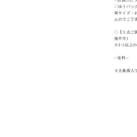
--お届けにつ
〇ゆうパック
箱サイズ・
んのでご了
〇【１点ご
換不可)
※1つ以上
--送料--
※大量購入