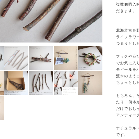
複数個購入
だきます。
北海道富良野
ライフラワ
つるりとし
フックや麻
でお気に入
モビールを
流木のよう
ちょっとし
もちろん、
たり、何本
だけでおし
アンティー
ナチュラル
です。