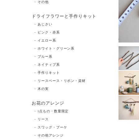
その他
ドライフラワーと手作りキット
あじさい
ピンク・赤系
イエロー系
ホワイト・グリーン系
ブルー系
ネイティブ系
手作りキット
リースベース・リボン・資材
木の実
お花のアレンジ
1点もの・数量限定
リース
スワッグ・ブーケ
その他アレンジ