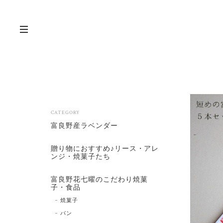
CATEGORY
富良野産ラベンダー
贈り物におすすめ♪リース・アレ
ンジ・焼菓子たち
富良野花七曜のこだわり焼菓
子・食品
焼菓子
パン