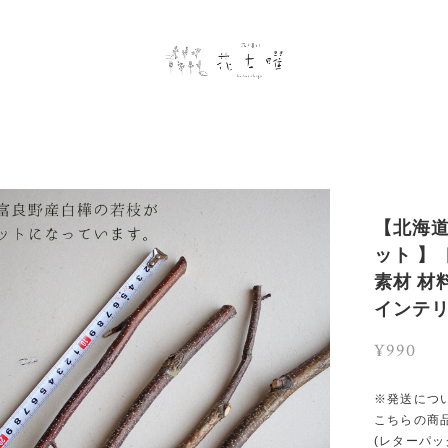
【北海道
ット 】
素材 材
インテリ
¥990
※発送につ
こちらの商
(レターパ