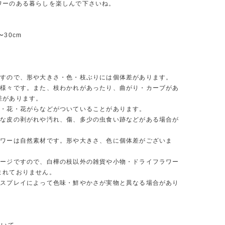
ワーのある暮らしを楽しんで下さいね。
〜30cm
本
ですので、形や大きさ・色・枝ぶりには個体差があります。
は様々です。また、枝わかれがあったり、曲がり・カーブがあ
差があります。
芽・花・花がらなどがついていることがあります。
さな皮の剥がれや汚れ、傷、多少の虫食い跡などがある場合が
。
ラワーは自然素材です。形や大きさ、色に個体差がございま
メージですので、白樺の枝以外の雑貨や小物・ドライフラワー
まれておりません。
ィスプレイによって色味・鮮やかさが実物と異なる場合があり