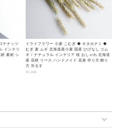
ラゴナナッツ
ドライフラワー 小麦 こむぎ ◆ キタホナミ ◆
ラル インテリ
むぎ 麦 ムギ 北海道産小麦 国産 ひげなし コム
花材 素材 シ
ギ / ナチュラル インテリア 枝 おしゃれ 北海道
産 花材 リース ハンドメイド 花束 作り方 飾り
方 吊るす
¥1,100