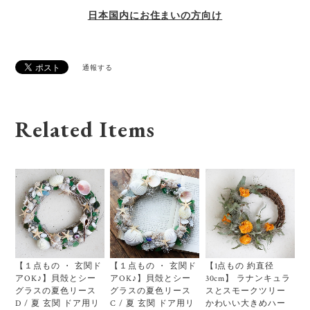
日本国内にお住まいの方向け
通報する
Related Items
【１点もの ・ 玄関ド
【１点もの ・ 玄関ド
【1点もの 約直径
アOK♪】貝殻とシー
アOK♪】貝殻とシー
30cm】 ラナンキュラ
グラスの夏色リース
グラスの夏色リース
スとスモークツリー
D / 夏 玄関 ドア用リ
C / 夏 玄関 ドア用リ
かわいい大きめハー