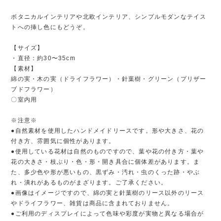
ボタニカルインテリアや北欧インテリア、シンプルモダンなテイス
トへの挿し色にもどうぞ。
【サイズ】
・直径：約30〜35cm
【素材】
綿の実・木の実（ドライフラワー）・針葉樹・グリーン（プリザー
ブドフラワー）
〇室内用
※注意※
●自然素材を使用したハンドメイドリースです。形や大きさ、花の
付き方、雰囲気に個性があります。
●使用している花材は自然のものですので、葉や花の付き方・葉や
花の大きさ・枝ぶり・色・形・開き具合に個体差があります。ま
た、多少色や形が悪いもの、黒ずみ・汚れ・虫のくった跡・やぶ
れ・潰れがあるものがまざります。ご了承ください。
●画像はイメージですので、綿の実と針葉樹のリース以外のリース
やドライフラワー、雑貨は商品に含まれておりません。
●ご利用のディスプレイによって色味や彩度が実物と異なる場合が