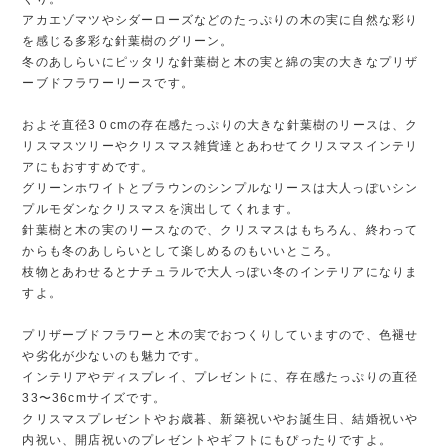
アカエゾマツやシダーローズなどのたっぷりの木の実に自然な彩り
を感じる多彩な針葉樹のグリーン。
冬のあしらいにピッタリな針葉樹と木の実と綿の実の大きなプリザ
ーブドフラワーリースです。
およそ直径3０cmの存在感たっぷりの大きな針葉樹のリースは、ク
リスマスツリーやクリスマス雑貨達とあわせてクリスマスインテリ
アにもおすすめです。
グリーンホワイトとブラウンのシンプルなリースは大人っぽいシン
プルモダンなクリスマスを演出してくれます。
針葉樹と木の実のリースなので、クリスマスはもちろん、終わって
からも冬のあしらいとして楽しめるのもいいところ。
枝物とあわせるとナチュラルで大人っぽい冬のインテリアになりま
すよ。
プリザーブドフラワーと木の実でおつくりしていますので、色褪せ
や劣化が少ないのも魅力です。
インテリアやディスプレイ、プレゼントに、存在感たっぷりの直径
33〜36cmサイズです。
クリスマスプレゼントやお歳暮、新築祝いやお誕生日、結婚祝いや
内祝い、開店祝いのプレゼントやギフトにもぴったりですよ。