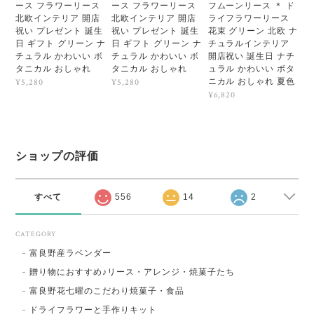
ース フラワーリース
ース フラワーリース
フムーンリース ＊ ド
北欧インテリア 開店
北欧インテリア 開店
ライフラワーリース
祝い プレゼント 誕生
祝い プレゼント 誕生
花束 グリーン 北欧 ナ
日 ギフト グリーン ナ
日 ギフト グリーン ナ
チュラルインテリア
チュラル かわいい ボ
チュラル かわいい ボ
開店祝い 誕生日 ナチ
タニカル おしゃれ
タニカル おしゃれ
ュラル かわいい ボタ
ニカル おしゃれ 夏色
¥5,280
¥5,280
¥6,820
ショップの評価
すべて
556
14
2
CATEGORY
富良野産ラベンダー
贈り物におすすめ♪リース・アレンジ・焼菓子たち
富良野花七曜のこだわり焼菓子・食品
ドライフラワーと手作りキット