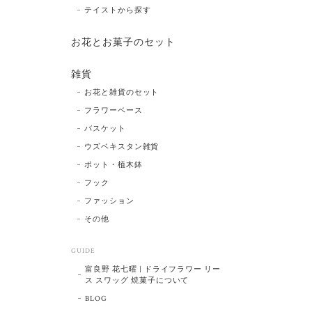
テイストから探す
お花とお菓子のセット
雑貨
お花と雑貨のセット
フラワーベース
バスケット
ウズベキスタン雑貨
ポット・植木鉢
フック
ファッション
その他
GUIDE
富良野 花七曜 | ドライフラワー リー
ス スワッグ 焼菓子について
BLOG