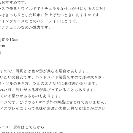
もおすすめです。
ースで作るとワイルドでナチュラルな仕上がりになるのに対し
るはきっちりとした印象に仕上げたいときにおすすめです。
ライングリースなどのハンドメイドにどうぞ。
でナチュラルなのが魅力です。
直径13cm
cm
個
ですので、写真とは色や形が異なる場合があります。
だいたいの目安です。ハンドメイド製品ですので形や大きさ・
幅・ツルの巻き方、ツルの太さなどに個体差があります。
折れた枝、汚れがある枝が混ざっていることもあります。
出ている部分があるものもあります。
メージです。ひげづる13cm以外の商品は含まれておりません。
ディスプレイによって色味や彩度が実物と異なる場合がござい
ベース・資材はこちらから