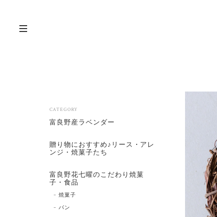
CATEGORY
富良野産ラベンダー
贈り物におすすめ♪リース・アレ
ンジ・焼菓子たち
富良野花七曜のこだわり焼菓
子・食品
焼菓子
パン