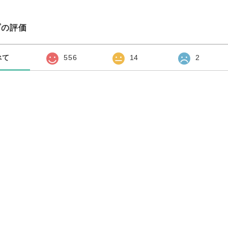
プの評価
べて
556
14
2