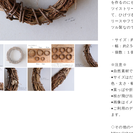
を作るのに
ツイストリ
て、ひげづ
リースやフ
ツル製なの
・サイズ：約
・幅：約2.5
・個数：１
※注意※
●自然素材
●サイズは
色・太さ・
●葉っぱや
●枝が飛び
●画像はイ
●ご利用の
ます。
◇その他の