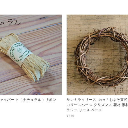
イバー Ｎ ( ナチュラル ) リボン
サンキライリース 10cm / およそ直径
いリースベース クリスマス 花材 素
ラワー リース ベース
¥330