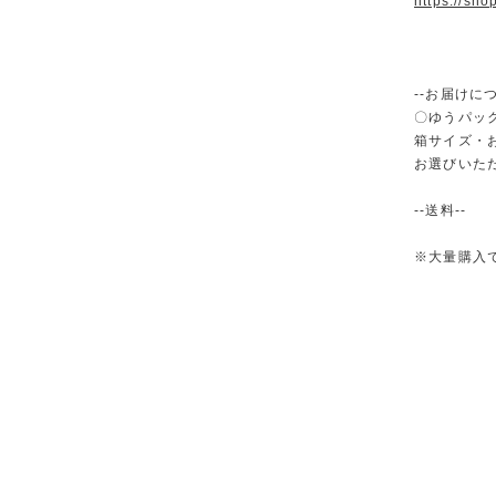
https://sh
--お届けにつ
〇ゆうパック
箱サイズ・
お選びいた
--送料--
※大量購入