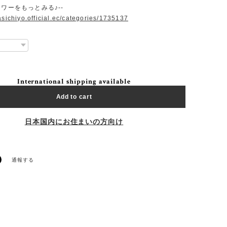
ラワーをもっとみる♪--
asichiyo.official.ec/categories/1735137
International shipping available
Add to cart
日本国内にお住まいの方向け
通報する