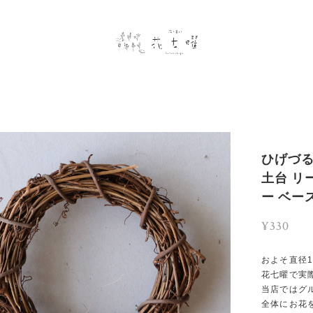
ひげづる
土台 リ
ー ベー
¥330
およそ直径1
花七曜で実
当店ではグ
全体にお花