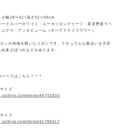
そ幅28〜32×高さ52〜56cm
ラークスパーホワイト・ユーカリロングリーフ・富良野産ラベ
・ニゲラ・アンモビューム（すべてドライフラワー）
リネンの布地を裂いたリボンです。ナチュラルな風合いを大切
ため多少ほつれなどがあります。
のベースはこちら＊＊＊
Lサイズ
op.sichiyo.com/items/44751033
Lサイズ
op.sichiyo.com/items/41785417