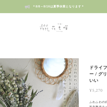
＊8/8～8/16は夏季休業となります＊
ドライフ
ー / 
いい
¥5,270
ふわふわの