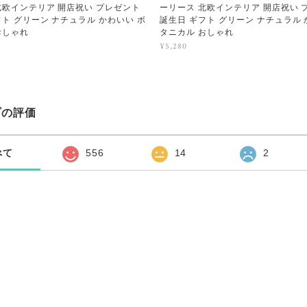
北欧インテリア 開店祝い プレゼント
ーリース 北欧インテリア 開店祝い 
フト グリーン ナチュラル かわいい ボ
誕生日 ギフト グリーン ナチュラル 
おしゃれ
タニカル おしゃれ
¥5,280
プの評価
べて
556
14
2