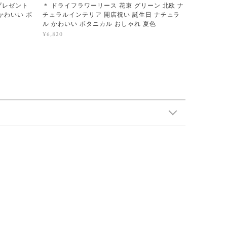
プレゼント
＊ ドライフラワーリース 花束 グリーン 北欧 ナ
かわいい ボ
チュラルインテリア 開店祝い 誕生日 ナチュラ
ル かわいい ボタニカル おしゃれ 夏色
¥6,820