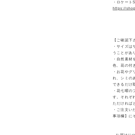
・ロケート
https://sh
【ご確認下
・サイズは
うことがあ
・自然素材
色、花の付
・お花やグ
れ、シミの
できるだけ
・花七曜の
す。それぞ
ただければ
・ご注文い
事項欄】に