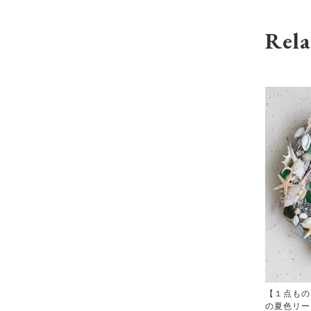
Rela
【１点もの
の夏色リース