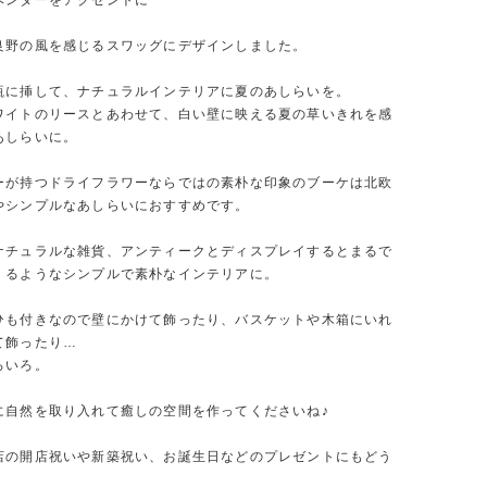
ベンダーをアクセントに
良野の風を感じるスワッグにデザインしました。
瓶に挿して、ナチュラルインテリアに夏のあしらいを。
ワイトのリースとあわせて、白い壁に映える夏の草いきれを感
あしらいに。
ーが持つドライフラワーならではの素朴な印象のブーケは北欧
やシンプルなあしらいにおすすめです。
ナチュラルな雑貨、アンティークとディスプレイするとまるで
くるようなシンプルで素朴なインテリアに。
ひも付きなので壁にかけて飾ったり、バスケットや木箱にいれ
て飾ったり…
ろいろ。
に自然を取り入れて癒しの空間を作ってくださいね♪
店の開店祝いや新築祝い、お誕生日などのプレゼントにもどう