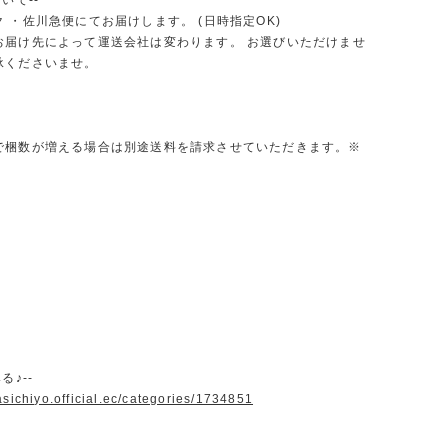
いて--
 ・佐川急便にてお届けします。 (日時指定OK)
お届け先によって運送会社は変わります。 お選びいただけませ
承くださいませ。
で梱数が増える場合は別途送料を請求させていただきます。※
る♪--
asichiyo.official.ec/categories/1734851