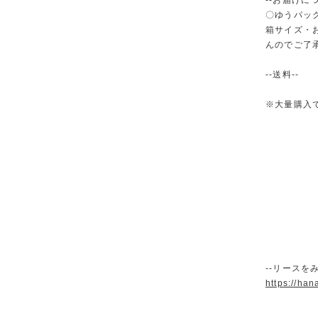
--お届けにつ
〇ゆうパック
箱サイズ・
んのでご了
--送料--
※大量購入
--リースをみ
https://han