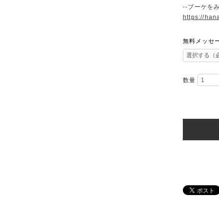
--ブーケをみ
https://han
無料メッセ
数量