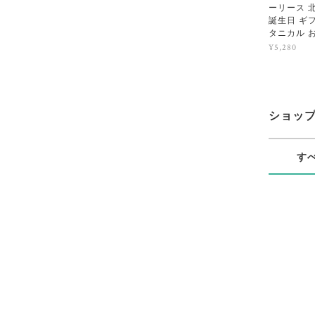
ーリース 
誕生日 ギ
タニカル 
¥5,280
ショッ
す