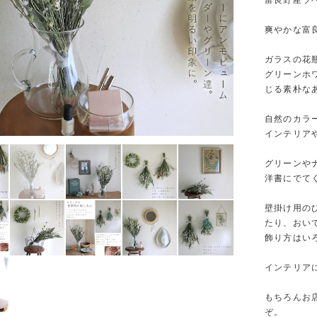
富良野産ラ
爽やかな富
ガラスの花
グリーンホ
じる素朴な
自然のカラ
インテリア
グリーンや
洋書にでて
壁掛け用の
たり、おい
飾り方はい
インテリア
もちろんお
ぞ。