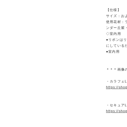
【仕様】
サイズ：およ
使用花材：
ンダー丘紫
◇室内用
●リボンは
にしている
●室内用
＊＊＊画像
・カラフェ
https://sh
・セキュア
https://sh