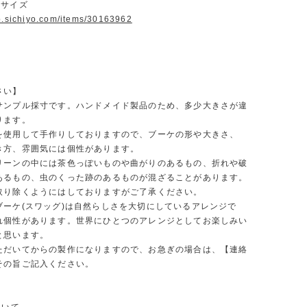
Sサイズ
op.sichiyo.com/items/30163962
さい】
サンプル採寸です。ハンドメイド製品のため、多少大きさが違
ります。
を使用して手作りしておりますので、ブーケの形や大きさ、
き方、雰囲気には個性があります。
リーンの中には茶色っぽいものや曲がりのあるもの、折れや破
あるもの、虫のくった跡のあるものが混ざることがあります。
取り除くようにはしておりますがご了承ください。
ブーケ(スワッグ)は自然らしさを大切にしているアレンジで
れ個性があります。世界にひとつのアレンジとしてお楽しみい
と思います。
ただいてからの製作になりますので、お急ぎの場合は、【連絡
その旨ご記入ください。