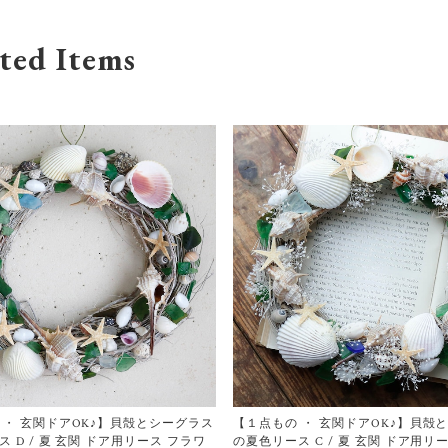
ted Items
 ・ 玄関ドアOK♪】貝殻とシーグラス
【１点もの ・ 玄関ドアOK♪】貝殻
 D / 夏 玄関 ドア用リース フラワ
の夏色リース C / 夏 玄関 ドア用リ