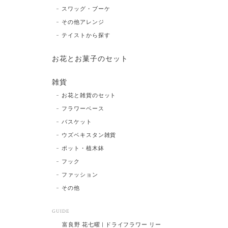
スワッグ・ブーケ
その他アレンジ
テイストから探す
お花とお菓子のセット
雑貨
お花と雑貨のセット
フラワーベース
バスケット
ウズベキスタン雑貨
ポット・植木鉢
フック
ファッション
その他
GUIDE
富良野 花七曜 | ドライフラワー リー