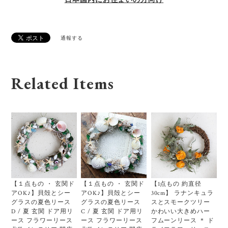
通報する
Related Items
【１点もの ・ 玄関ド
【１点もの ・ 玄関ド
【1点もの 約直径
アOK♪】貝殻とシー
アOK♪】貝殻とシー
30cm】 ラナンキュラ
グラスの夏色リース
グラスの夏色リース
スとスモークツリー
D / 夏 玄関 ドア用リ
C / 夏 玄関 ドア用リ
かわいい大きめハー
ース フラワーリース
ース フラワーリース
フムーンリース ＊ ド