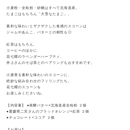
小麦粉・全粒粉・砂糖はすべて北海道産。
たまごはもちろん「大雪なたまご」。
素朴な味わいとザクザクした食感のスコーンは
ジャムやあんこ、バターとの相性も◎
紅茶はもちろん、
コーヒーのほかに、
花七曜のラベンダーハーブティ、
井上さんのそば茶とのペアリングもおすすめです。
小麦香る素朴な味わいのスコーンに、
絶妙な組み合わせのフィリングたち。
花七曜のスコーンを
お楽しみくださいね。
【内容量】 ●発酵バター×北海道産全粒粉 ２個
●愛媛県二宮さんのブラッドオレンジ×紅茶 ２個
●チョコレート×ココア ２個
【お届け】