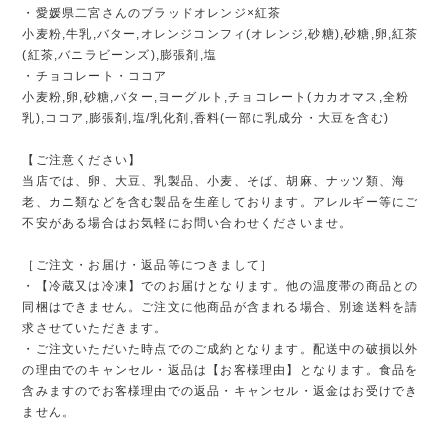
・愛媛県二宮さんのブラッドオレンジ×紅茶
小麦粉,牛乳,バター,オレンジコンフィ(オレンジ,砂糖),砂糖,卵,紅茶
(紅茶,バニラビーンズ),膨張剤,塩
・チョコレート・ココア
小麦粉,卵,砂糖,バター,ヨーグルト,チョコレート(カカオマス,全粉
乳),ココア,膨張剤,塩/乳化剤,香料(一部に乳成分・大豆を含む)
【ご注意ください】
当店では、卵、大豆、乳製品、小麦、そば、胡麻、ナッツ類、海
老、カニ類などを含む製品を生産しております。アレルギー等にご
不安がある場合はお気軽にお問い合わせくださいませ。
［ご注文・お届け・返品等につきまして］
・【冷蔵又は冷凍】でのお届けとなります。他の温度帯の商品との
同梱はできません。ご注文に他商品が含まれる場合、別途送料を請
求させていただきます。
・ご注文いただいた時点でのご成約となります。配送中の破損以外
の理由でのキャンセル・返品は【お客様理由】となります。食品を
含みますのでお客様理由での返品・キャンセル・返金はお受けでき
ません。