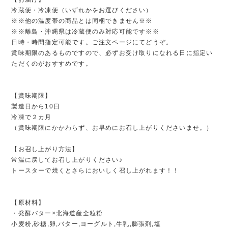
冷蔵便・冷凍便（いずれかをお選びください）
※※他の温度帯の商品とは同梱できません※※
※※離島・沖縄県は冷蔵便のみ対応可能です※※
日時・時間指定可能です。ご注文ページにてどうぞ。
賞味期限のあるものですので、必ずお受け取りになれる日に指定い
ただくのがおすすめです。
【賞味期限】
製造日から10日
冷凍で２カ月
（賞味期限にかかわらず、お早めにお召し上がりくださいませ。）
【お召し上がり方法】
常温に戻してお召し上がりください♪
トースターで焼くとさらにおいしく召し上がれます！！
【原材料】
・発酵バター×北海道産全粒粉
小麦粉,砂糖,卵,バター,ヨーグルト,牛乳,膨張剤,塩