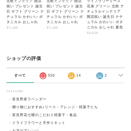
北欧インテリア 開店
北欧インテリア 開店
ライフラワーリース
祝い プレゼント 誕生
祝い プレゼント 誕生
花束 グリーン 北欧 ナ
日 ギフト グリーン ナ
日 ギフト グリーン ナ
チュラルインテリア
チュラル かわいい ボ
チュラル かわいい ボ
開店祝い 誕生日 ナチ
タニカル おしゃれ
タニカル おしゃれ
ュラル かわいい ボタ
ニカル おしゃれ 夏色
¥5,280
¥5,280
¥6,820
ショップの評価
すべて
556
14
2
CATEGORY
富良野産ラベンダー
贈り物におすすめ♪リース・アレンジ・焼菓子たち
富良野花七曜のこだわり焼菓子・食品
ドライフラワーと手作りキット
お花のアレンジ