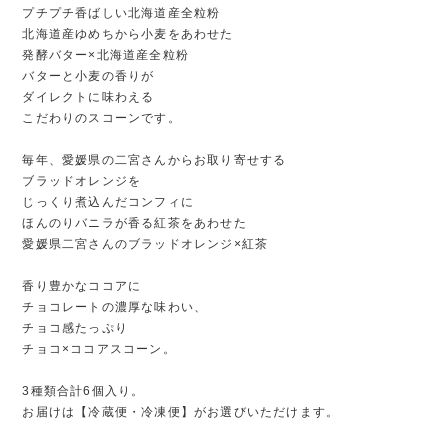
プチプチ香ばしい北海道産全粒粉
北海道産ゆめちから小麦をあわせた
発酵バター×北海道産全粒粉
バターと小麦の香りが
ダイレクトに味わえる
こだわりのスコーンです。
毎年、愛媛県の二宮さんからお取り寄せする
ブラッドオレンジを
じっくり煮込んだコンフィに
ほんのりバニラが香る紅茶をあわせた
愛媛県二宮さんのブラッドオレンジ×紅茶
香り豊かなココアに
チョコレートの濃厚な味わい、
チョコ感たっぷり
チョコ×ココアスコーン。
3種類合計6個入り。
お届けは【冷蔵便・冷凍便】がお選びいただけます。