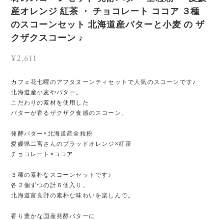
産オレンジ 紅茶 ・ チョコレート ココア ３種
のスコーンセット 北海道産バターと小麦 の ザ
クザクスコーン ♪
¥2,611
カフェ花七曜のアフタヌーンティセットで人気のスコーンです♪
北海道産小麦やバター。
こだわりの素材を使用した
バターが香るザクザク食感のスコーン。
発酵バター×北海道産全粒粉
愛媛県二宮さんのブラッドオレンジ×紅茶
チョコレート×ココア
３種の素朴なスコーンセットです♪
各２個ずつの計６個入り。
北海道富良野の素朴な味わいを楽しんで。
香り豊かな国産発酵バターに