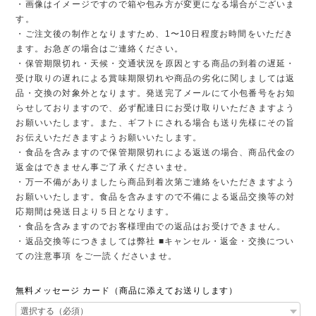
・画像はイメージですので箱や包み方が変更になる場合がございま
す。
・ご注文後の制作となりますため、1〜10日程度お時間をいただき
ます。お急ぎの場合はご連絡ください。
・保管期限切れ・天候・交通状況を原因とする商品の到着の遅延・
受け取りの遅れによる賞味期限切れや商品の劣化に関しましては返
品・交換の対象外となります。発送完了メールにて小包番号をお知
らせしておりますので、必ず配達日にお受け取りいただきますよう
お願いいたします。また、ギフトにされる場合も送り先様にその旨
お伝えいただきますようお願いいたします。
・食品を含みますので保管期限切れによる返送の場合、商品代金の
返金はできません事ご了承くださいませ。
・万一不備がありましたら商品到着次第ご連絡をいただきますよう
お願いいたします。食品を含みますので不備による返品交換等の対
応期間は発送日より５日となります。
・食品を含みますのでお客様理由での返品はお受けできません。
・返品交換等につきましては弊社 ■キャンセル・返金・交換につい
ての注意事項 をご一読くださいませ。
無料メッセージ カード（商品に添えてお送りします）