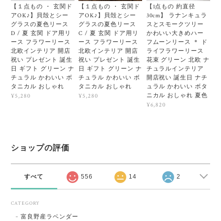
【１点もの ・ 玄関ド
【１点もの ・ 玄関ド
【1点もの 約直径
アOK♪】貝殻とシー
アOK♪】貝殻とシー
30cm】 ラナンキュラ
グラスの夏色リース
グラスの夏色リース
スとスモークツリー
D / 夏 玄関 ドア用リ
C / 夏 玄関 ドア用リ
かわいい大きめハー
ース フラワーリース
ース フラワーリース
フムーンリース ＊ ド
北欧インテリア 開店
北欧インテリア 開店
ライフラワーリース
祝い プレゼント 誕生
祝い プレゼント 誕生
花束 グリーン 北欧 ナ
日 ギフト グリーン ナ
日 ギフト グリーン ナ
チュラルインテリア
チュラル かわいい ボ
チュラル かわいい ボ
開店祝い 誕生日 ナチ
タニカル おしゃれ
タニカル おしゃれ
ュラル かわいい ボタ
ニカル おしゃれ 夏色
¥5,280
¥5,280
¥6,820
ショップの評価
すべて
556
14
2
CATEGORY
富良野産ラベンダー