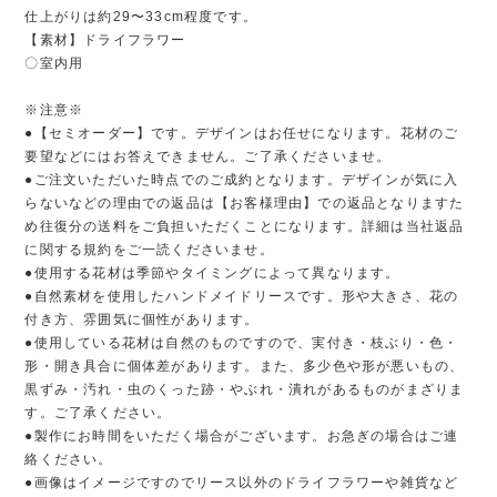
仕上がりは約29〜33cm程度です。
【素材】ドライフラワー
〇室内用
※注意※
●【セミオーダー】です。デザインはお任せになります。花材のご
要望などにはお答えできません。ご了承くださいませ。
●ご注文いただいた時点でのご成約となります。デザインが気に入
らないなどの理由での返品は【お客様理由】での返品となりますた
め往復分の送料をご負担いただくことになります。詳細は当社返品
に関する規約をご一読くださいませ。
●使用する花材は季節やタイミングによって異なります。
●自然素材を使用したハンドメイドリースです。形や大きさ、花の
付き方、雰囲気に個性があります。
●使用している花材は自然のものですので、実付き・枝ぶり・色・
形・開き具合に個体差があります。また、多少色や形が悪いもの、
黒ずみ・汚れ・虫のくった跡・やぶれ・潰れがあるものがまざりま
す。ご了承ください。
●製作にお時間をいただく場合がございます。お急ぎの場合はご連
絡ください。
●画像はイメージですのでリース以外のドライフラワーや雑貨など