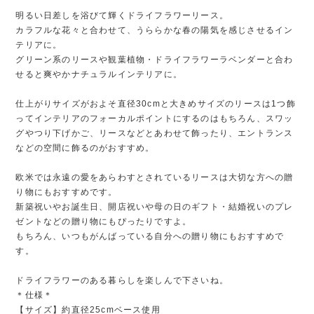
明るい日差しを浴びて輝くドライフラワーリース。
カラフルな花々と合わせて、うららかな春の陽気を感じさせるイン
テリアに。
グリーン系のリースや観葉植物・ドライフラワーラベンダーと合わ
せると爽やかナチュラルインテリアに。
仕上がりサイズがおよそ直径30cmと大きめサイズのリースは1つ飾
ってインテリアのフォーカルポイントにするのはもちろん、スワッ
グやつり下げかご、リースなどとあわせて飾ったり、エントランス
などの空間に飾るのがおすすめ。
欧米では永遠の愛をあらわすとされているリースは大切な方への贈
り物にもおすすめです。
新築祝いやお誕生日、開店祝いや母の日のギフト・結婚祝いのプレ
ゼントなどの贈り物にもぴったりですよ。
もちろん、いつもがんばっている自分への贈り物にもおすすめで
す。
ドライフラワーのある暮らしを楽しんで下さいね。
＊仕様＊
【サイズ】約直径25cmベース使用