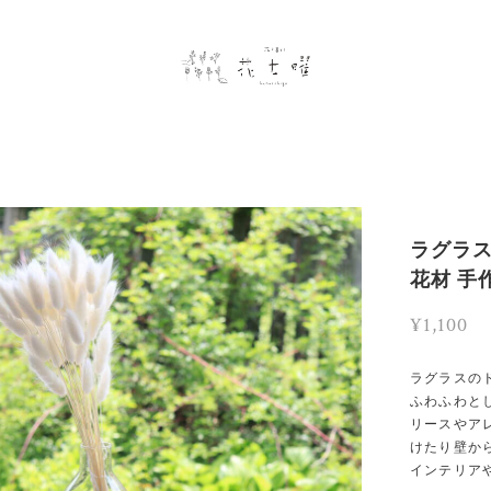
ラグラス 
花材 手
¥1,100
ラグラスの
ふわふわと
リースやア
けたり壁か
インテリア