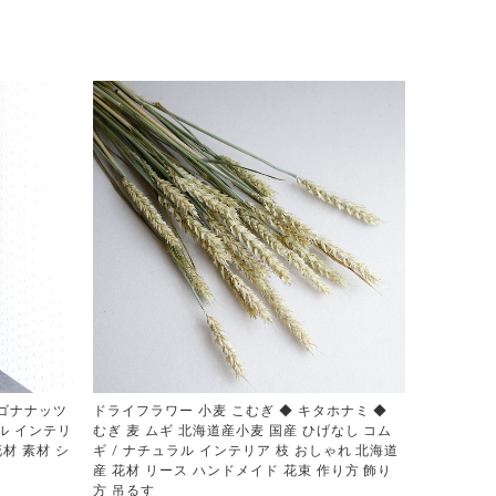
ラゴナナッツ
ドライフラワー 小麦 こむぎ ◆ キタホナミ ◆
ラル インテリ
むぎ 麦 ムギ 北海道産小麦 国産 ひげなし コム
花材 素材 シ
ギ / ナチュラル インテリア 枝 おしゃれ 北海道
産 花材 リース ハンドメイド 花束 作り方 飾り
方 吊るす