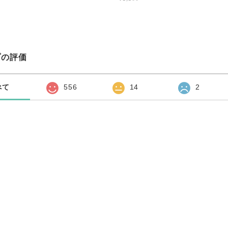
プの評価
べて
556
14
2