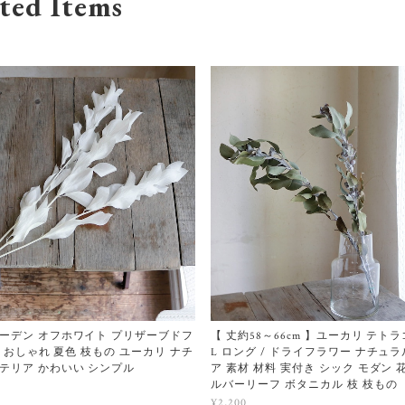
ted Items
ーデン オフホワイト プリザーブドフ
【 丈約58～66cm 】ユーカリ テト
白 おしゃれ 夏色 枝もの ユーカリ ナチ
L ロング / ドライフラワー ナチュ
テリア かわいい シンプル
ア 素材 材料 実付き シック モダン 
ルバーリーフ ボタニカル 枝 枝もの
¥2,200