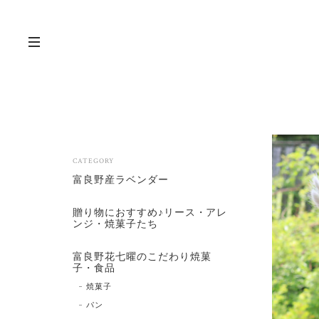
CATEGORY
富良野産ラベンダー
贈り物におすすめ♪リース・アレ
ンジ・焼菓子たち
富良野花七曜のこだわり焼菓
子・食品
焼菓子
パン