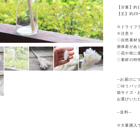
【分量】約1
【丈】約20
※ドライフ
※注意※
◇自然素材
個体差があ
◇花や枝に
◇素材の特
--お届けにつ
〇ゆうパック
箱サイズ・
お選びいた
--送料--
※大量購入