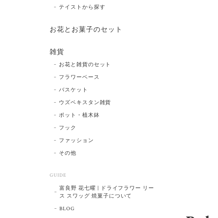
テイストから探す
お花とお菓子のセット
雑貨
お花と雑貨のセット
フラワーベース
バスケット
ウズベキスタン雑貨
ポット・植木鉢
フック
ファッション
その他
GUIDE
富良野 花七曜 | ドライフラワー リー
ス スワッグ 焼菓子について
BLOG