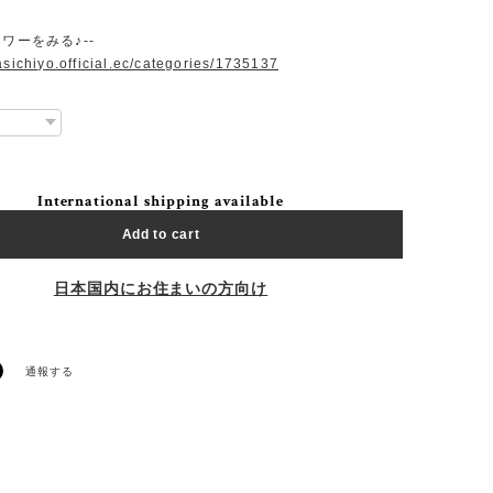
ラワーをみる♪--
asichiyo.official.ec/categories/1735137
International shipping available
Add to cart
日本国内にお住まいの方向け
通報する