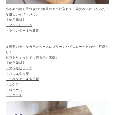
小さめの持ち手つきの北欧風のカゴに入れて、花摘みに行ったみたい
な優しいイメージに。
【使用花材】
・アンモビューム
・ラベンダー３号濃紫
３種類の小さなガラスベースにグリーンやイエローとあわせて可愛ら
しく。
お花をちょっとずつ飾るのも素敵♪
【使用花材】
・アンモビューム
・ハルユタカ麦
・ラベンダー４号丘紫
・ニゲラ
・ローナス
・ラグラス