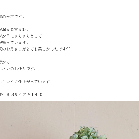
、
曜の松本です。
が深まる富良野。
が夕日にきらきらとして
が舞っています。
夜のお月さまがとても美しかったです^^
野から、
じさいのお便りです。
もキレイに仕上がっています！
付き Sサイズ ￥1,450