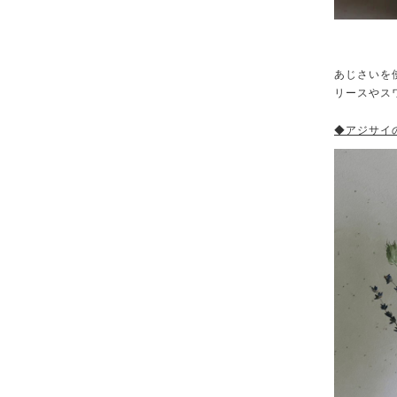
あじさいを
リースやス
◆アジサイの