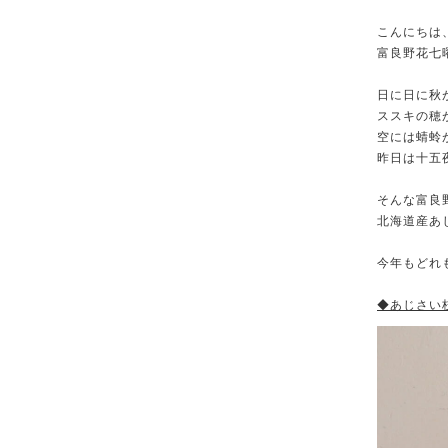
こんにちは
富良野花七
日に日に秋
ススキの穂
空には蜻蛉
昨日は十五
そんな富良
北海道産あ
今年もどれ
◆あじさい枝