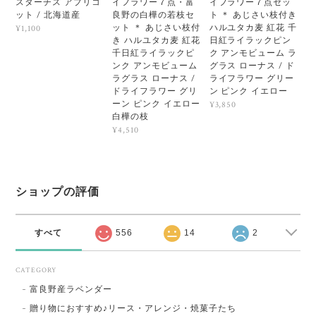
スターチス アプリコ
イフラワー７点・富
イフラワー７点セッ
ット / 北海道産
良野の白樺の若枝セ
ト ＊ あじさい枝付き
ット ＊ あじさい枝付
ハルユタカ麦 紅花 千
¥1,100
き ハルユタカ麦 紅花
日紅ライラックピン
千日紅ライラックピ
ク アンモビューム ラ
ンク アンモビューム
グラス ローナス / ド
ラグラス ローナス /
ライフラワー グリー
ドライフラワー グリ
ン ピンク イエロー
ーン ピンク イエロー
¥3,850
白樺の枝
¥4,510
ショップの評価
すべて
556
14
2
CATEGORY
富良野産ラベンダー
贈り物におすすめ♪リース・アレンジ・焼菓子たち