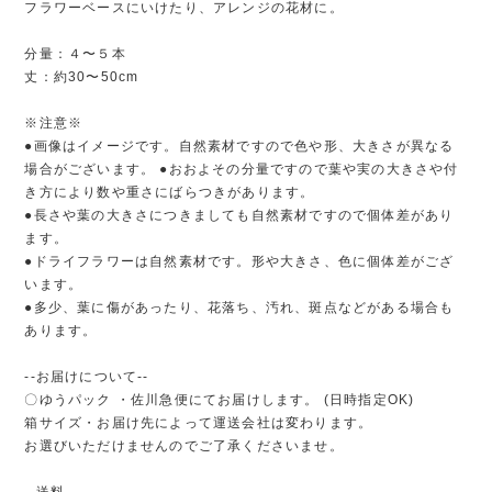
フラワーベースにいけたり、アレンジの花材に。
分量：４〜５本
丈：約30〜50cm
※注意※
●画像はイメージです。自然素材ですので色や形、大きさが異なる
場合がございます。 ●おおよその分量ですので葉や実の大きさや付
き方により数や重さにばらつきがあります。
●長さや葉の大きさにつきましても自然素材ですので個体差があり
ます。
●ドライフラワーは自然素材です。形や大きさ、色に個体差がござ
います。
●多少、葉に傷があったり、花落ち、汚れ、斑点などがある場合も
あります。
--お届けについて--
〇ゆうパック ・佐川急便にてお届けします。 (日時指定OK)
箱サイズ・お届け先によって運送会社は変わります。
お選びいただけませんのでご了承くださいませ。
--送料--