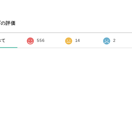
プの評価
べて
556
14
2