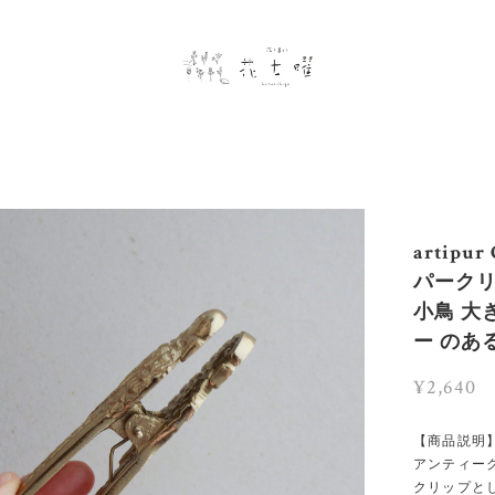
artip
パークリ
小鳥 大
ー のあ
¥2,640
【商品説明
アンティー
クリップと