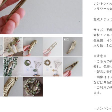
ナンキンハ
フラワーを
北欧ナチュ
サイズ：約縦1
素材：アル
生産国：イ
入り数：1
※注意※
・こちらの
擦れ、色塗
・製品の特
・画像はイ
などは商品
・ご利用の
ます。
・ナンキン