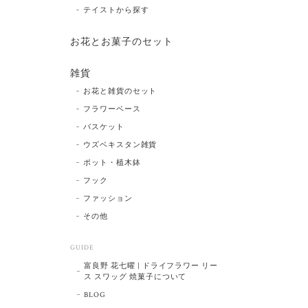
テイストから探す
お花とお菓子のセット
雑貨
お花と雑貨のセット
フラワーベース
バスケット
ウズベキスタン雑貨
ポット・植木鉢
フック
ファッション
その他
GUIDE
富良野 花七曜 | ドライフラワー リー
ス スワッグ 焼菓子について
BLOG