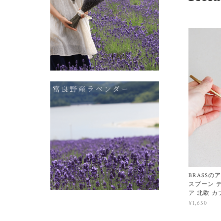
BRASSの
スプーン 
ア 北欧 カ
¥1,650