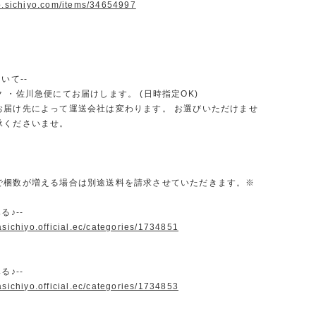
op.sichiyo.com/items/34654997
いて--
 ・佐川急便にてお届けします。 (日時指定OK)
お届け先によって運送会社は変わります。 お選びいただけませ
承くださいませ。
で梱数が増える場合は別途送料を請求させていただきます。※
る♪--
asichiyo.official.ec/categories/1734851
る♪--
asichiyo.official.ec/categories/1734853