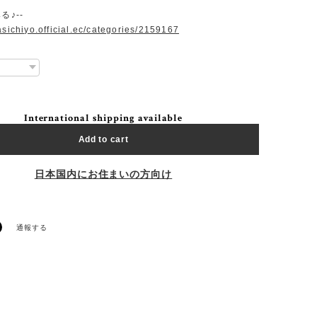
る♪--
asichiyo.official.ec/categories/2159167
International shipping available
Add to cart
日本国内にお住まいの方向け
通報する