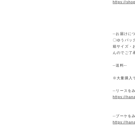
https://sh
--お届けにつ
〇ゆうパック
箱サイズ・
んのでご了
--送料--
※大量購入
--リースをみ
https://han
--ブーケをみ
https://han