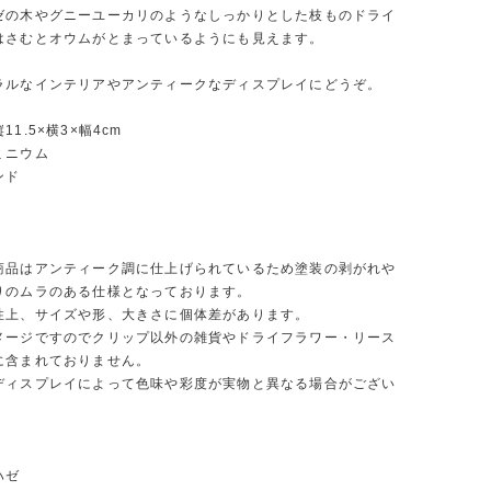
ゼの木やグニーユーカリのようなしっかりとした枝ものドライ
はさむとオウムがとまっているようにも見えます。
ラルなインテリアやアンティークなディスプレイにどうぞ。
1.5×横3×幅4cm
ミニウム
ンド
点
商品はアンティーク調に仕上げられているため塗装の剥がれや
りのムラのある仕様となっております。
性上、サイズや形、大きさに個体差があります。
メージですのでクリップ以外の雑貨やドライフラワー・リース
に含まれておりません。
ディスプレイによって色味や彩度が実物と異なる場合がござい
ハゼ