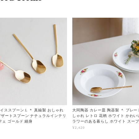
アイススプーン L ＊ 真鍮製 おしゃれ
大同陶器 カレー皿 陶器製 ＊ プレー
デザートスプーン ナチュラルインテリ
しゃれ レトロ 花柄 ホワイト かわい
フェ ゴールド 細身
ラワーのある暮らし ホワイト スー
¥2,420