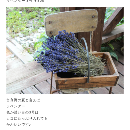
ラベンダー 3号 ￥850
富良野の夏と言えば
ラベンダー！
色が濃い目の3号は
カゴにたっぷり入れても
かわいいです♪