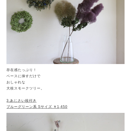
存在感たっぷり！
ベースに挿すだけで
おしゃれな
大枝スモークツリー。
3.あじさい枝付き
ブルーグリーン系 Sサイズ ￥1,450