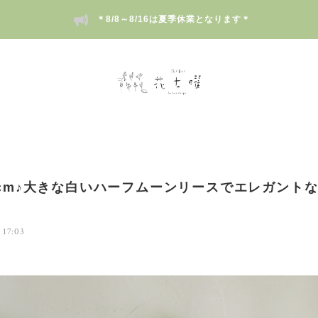
＊8/8～8/16は夏季休業となります＊
0cm♪大きな白いハーフムーンリースでエレガント
。
 17:03