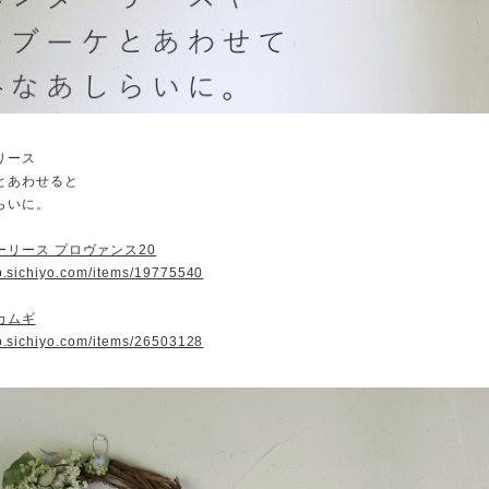
リース
とあわせると
らいに。
ーリース プロヴァンス20
op.sichiyo.com/items/19775540
カムギ
op.sichiyo.com/items/26503128