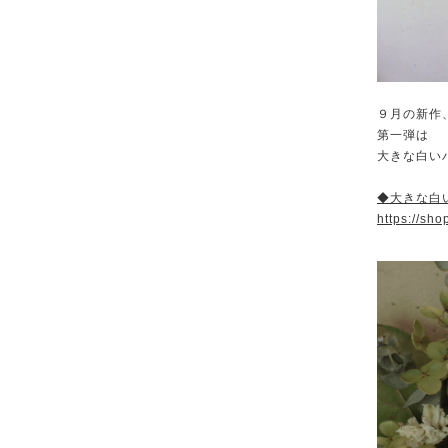
９月の新作
第一弾は
大きな白い
◆大きな白
https://sh