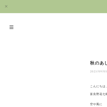
秋のあ
2023/09/05
こんにちは
富良野花七
空や風に