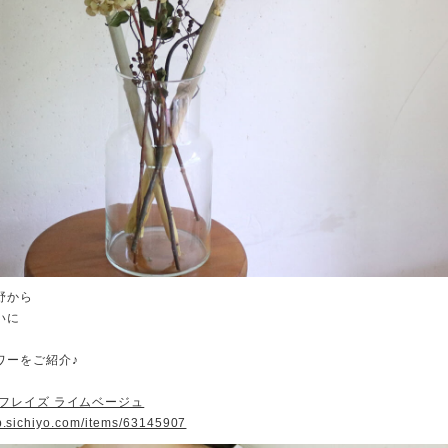
野から
いに
ワーをご紹介♪
 フレイズ ライムベージュ
op.sichiyo.com/items/63145907