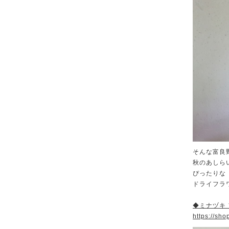
そんな富良
秋のあしら
ぴったりな
ドライフラ
◆ミナヅキ
https://sh