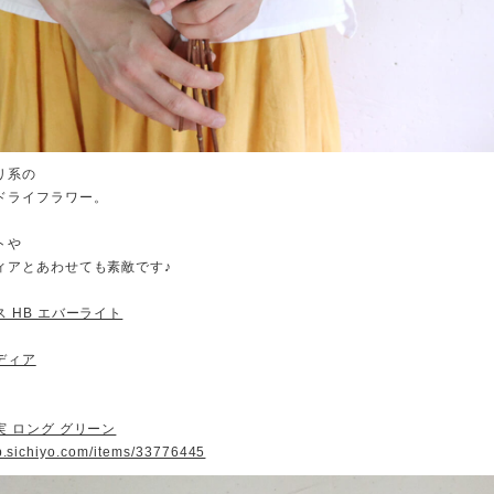
リ系の
ドライフラワー。
トや
ィアとあわせても素敵です♪
 HB エバーライト
ディア
 ロング グリーン
op.sichiyo.com/items/33776445