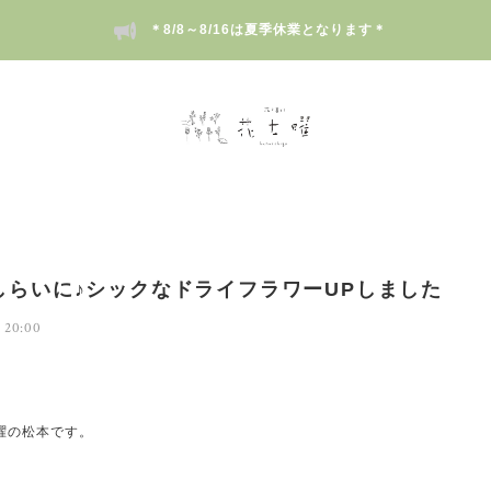
＊8/8～8/16は夏季休業となります＊
しらいに♪シックなドライフラワーUPしました
 20:00
、
曜の松本です。