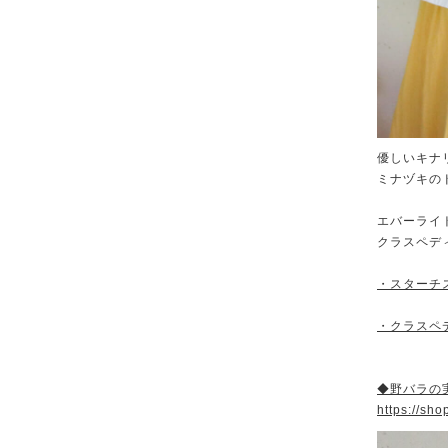
優しいキナ
ミナヅキの
エバーライ
クラスペデ
・スターチス
・クラスペ
◆野バラの実
https://sh