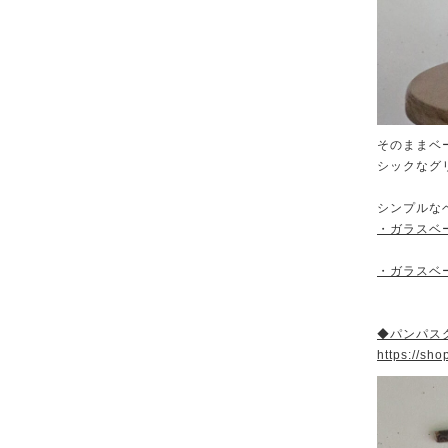
そのままベ
シックなグ
シンプルな
・ガラスベ
・ガラスベ
◆パンパス
https://sh