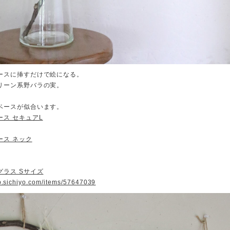
ースに挿すだけで絵になる。
リーン系野バラの実。
ベースが似合います。
ース セキュアL
ース ネック
グラス Sサイズ
op.sichiyo.com/items/57647039