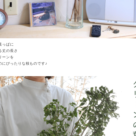
葉っぱに
る丈の長さ
リーンを
のにぴったりな枝ものです♪