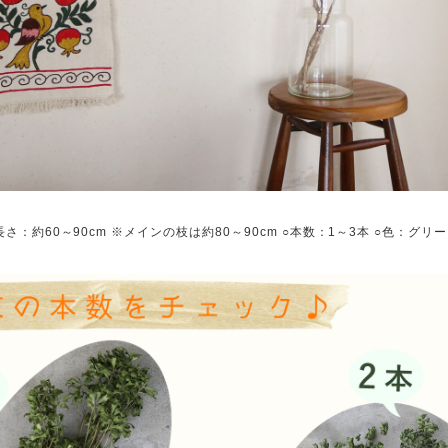
長さ：約60～90cm ※メインの枝は約80～90cm ○本数：1～3本 ○色：グリ