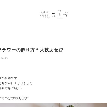
フラワーの飾り方＊大枝あせび
 14:35
、
曜の松本です。
あせびが仕上がりました！
飾り方をご紹介♪
するのは”大枝あせび”