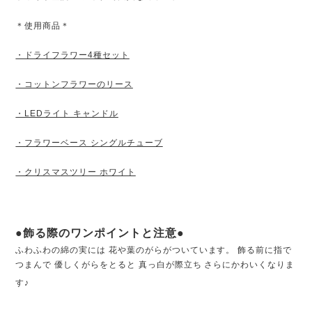
＊使用商品＊
・ドライフラワー4種セット
・コットンフラワーのリース
・LEDライト キャンドル
・フラワーベース シングルチューブ
・クリスマスツリー ホワイト
●飾る際のワンポイントと注意●
ふわふわの綿の実には 花や葉のがらがついています。 飾る前に指で
つまんで 優しくがらをとると 真っ白が際立ち さらにかわいくなりま
す♪