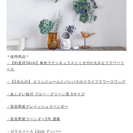
＊使用商品＊
・【約直径36cm】春色ラナンキュラスとミモザの大きなフラワーリ
ース
・【1点もの】 エリンジュームとパンパスのドライフラワースワッグ
・あじさい枝付 ブルー・グリーン系 Sサイズ
・富良野産グレイッシュラベンダー
・富良野産ラベンダー3号 濃紫
・ガラスベース 13cm アンバー