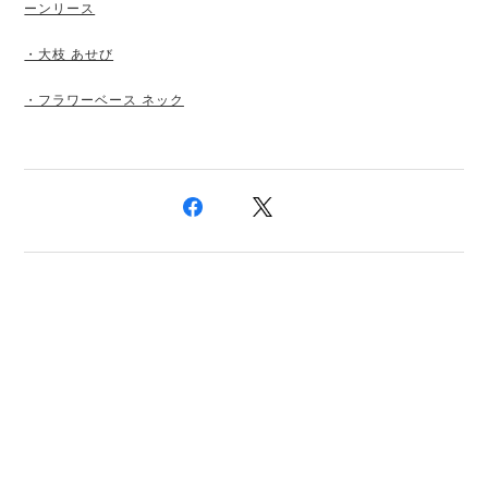
ーンリース
・大枝 あせび
・フラワーベース ネック