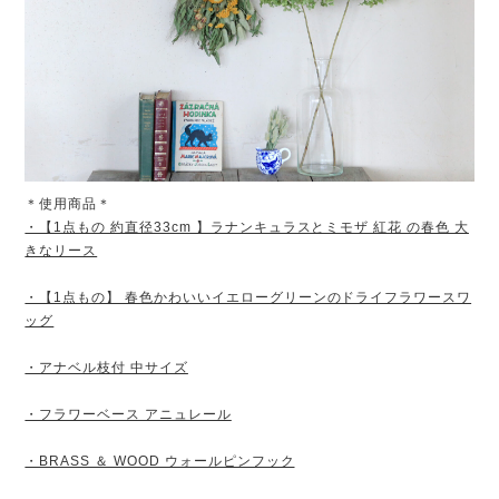
＊使用商品＊
・【1点もの 約直径33cm 】ラナンキュラスとミモザ 紅花 の春色 大
きなリース
・【1点もの】 春色かわいいイエローグリーンのドライフラワースワ
ッグ
・アナベル枝付 中サイズ
・フラワーベース アニュレール
・BRASS ＆ WOOD ウォールピンフック