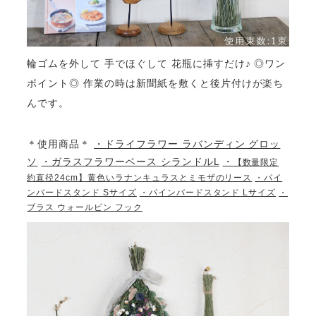
輪ゴムを外して 手でほぐして 花瓶に挿すだけ♪ ◎ワン
ポイント◎ 作業の時は新聞紙を敷くと後片付けが楽ち
んです。
＊使用商品＊
・ドライフラワー ラバンディン グロッ
ソ
・ガラスフラワーベース シランドルL
・
【数量限定
約直径24cm】黄色いラナンキュラスとミモザのリース
・パイ
ンバードスタンド Sサイズ
・パインバードスタンド Lサイズ
・
ブラス ウォールピン フック