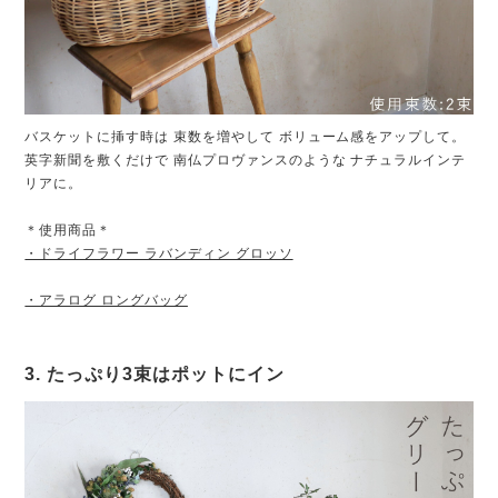
バスケットに挿す時は 束数を増やして ボリューム感をアップして。
英字新聞を敷くだけで 南仏プロヴァンスのような ナチュラルインテ
リアに。
＊使用商品＊
・ドライフラワー ラバンディン グロッソ
・アラログ ロングバッグ
3. たっぷり3束はポットにイン