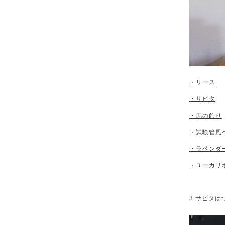
・リース
・サビタ
・馬の飾り
・試験管風
・ラベンダ
・ユーカリ
3.サビタ