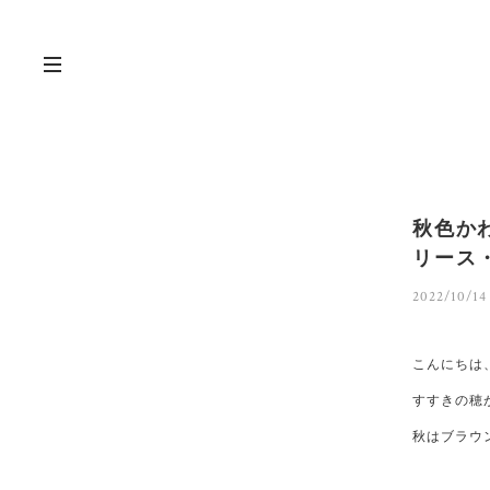
秋色か
リース
2022/10/14
こんにちは
すすきの穂
秋はブラウ