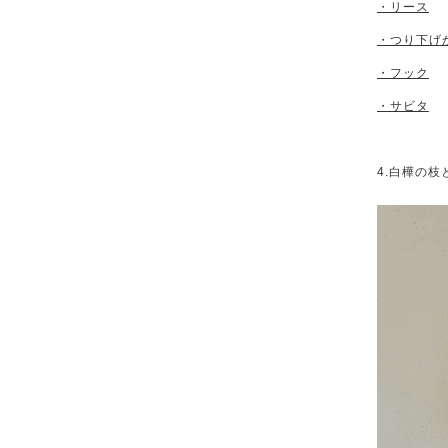
・リース
・つり下げ
・フック
・サビタ
4.白樺の