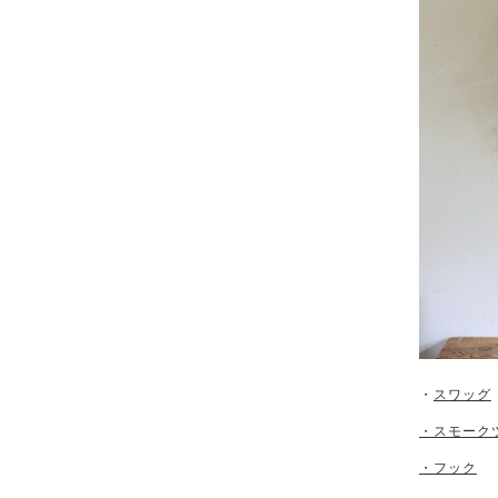
・
スワッグ
・スモーク
・フック