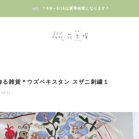
＊8/8～8/16は夏季休業となります＊
飾る雑貨＊ウズベキスタン スザニ刺繍１
 13:22