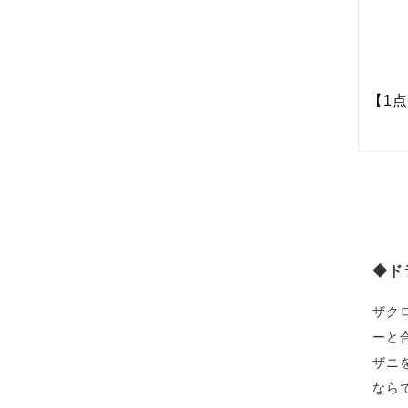
◆ド
ザク
ーと
ザニ
なら