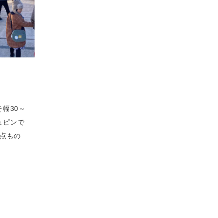
幅30～
ュピンで
１点もの