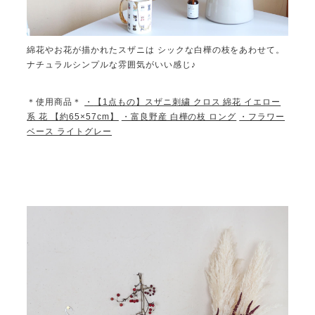
綿花やお花が描かれたスザニは シックな白樺の枝をあわせて。
ナチュラルシンプルな雰囲気がいい感じ♪
＊使用商品＊
・
【1点もの】スザニ刺繍 クロス 綿花 イエロー
系 花 【約65×57cm】
・富良野産 白樺の枝 ロング
・フラワー
ベース ライトグレー