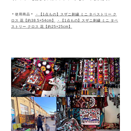
＊使用商品＊
・
【1点もの】スザニ刺繍 ミニ タペストリー ク
ロス 花【約38.5×54cm】
・【1点もの】スザニ刺繍 ミニ タペ
ストリー クロス 花【約25×25cm】