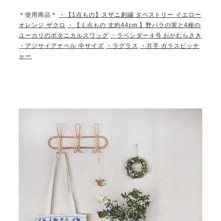
＊使用商品＊
・
【1点もの】スザニ刺繍 タペストリー イエロー
オレンジ ザクロ
・【１点もの 丈約44cm 】野バラの実と4種の
ユーカリのボタニカルスワッグ
・ラベンダー４号 おかむらさき
・アジサイアナベル 中サイズ
・ラグラス
・片手 ガラスピッチ
ャー