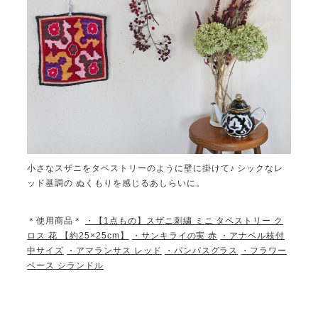
小さなスザニをタペストリーのように壁に掛けて♪ シックなレ
ッド基調の ぬくもりを感じるあしらいに。
＊使用商品＊
・
【1点もの】スザニ刺繍 ミニ タペストリー ク
ロス 花 【約25×25cm】
・サンキライの実 赤
・アナベル枝付
中サイズ
・アマランサス レッド
・パンパスグラス
・フラワー
ベース シランドル