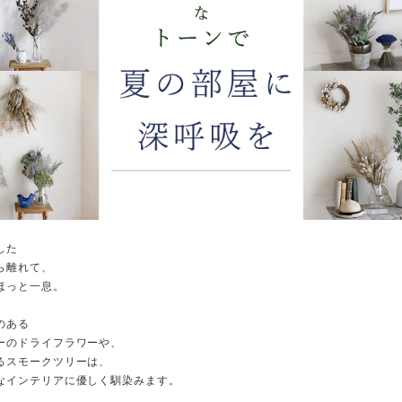
した
ら離れて、
ほっと一息。
のある
ーのドライフラワーや、
るスモークツリーは、
なインテリアに優しく馴染みます。