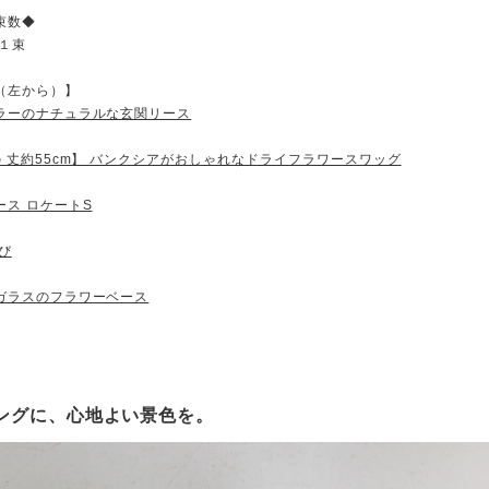
束数◆
→１束
（左から）】
ラーのナチュラルな玄関リース
の 丈約55cm】 バンクシアがおしゃれなドライフラワースワッグ
ース ロケートS
び
ガラスのフラワーベース
リビングに、心地よい景色を。