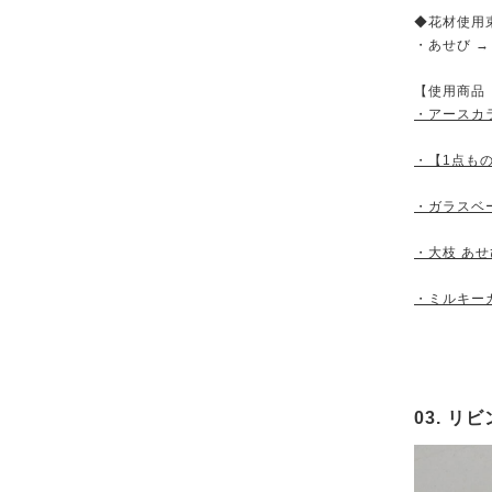
◆花材使用
・あせび 
【使用商品
・アースカ
・【1点も
・ガラスベ
・大枝 あせ
・ミルキー
03. 