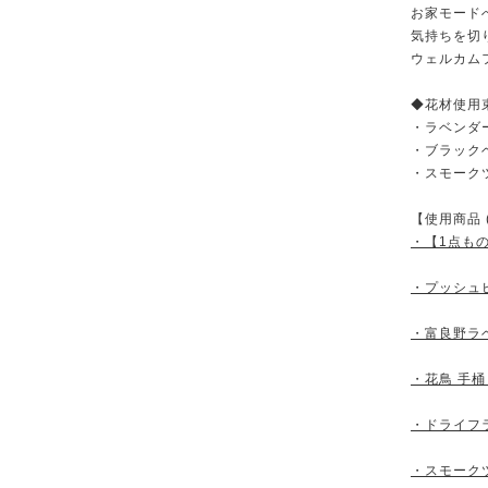
お家モード
気持ちを切
ウェルカム
◆花材使用
・ラベンダー
・ブラック
・スモーク
【使用商品 
・【1点もの
・プッシュ
・富良野ラベ
・花鳥 手桶
・ドライフ
・スモーク