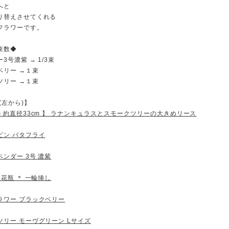
へと
り替えさせてくれる
フラワーです。
束数◆
3号濃紫 → 1/3束
ベリー →１束
ツリー →１束
(左から)】
 約直径33cm 】 ラナンキュラスとスモークツリーの大きめリース
ピン バタフライ
ンダー 3号 濃紫
 花瓶 ＊ 一輪挿し
ラワー ブラックベリー
ツリー モーヴグリーン Lサイズ